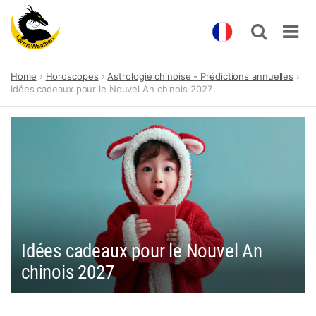
Skip
Home
Horoscopes
Astrologie chinoise - Prédictions annuelles
to
Idées cadeaux pour le Nouvel An chinois 2027
content
Idées cadeaux pour le Nouvel An
chinois 2027