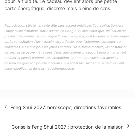
pour la fluidité. Le cadeau devient alors une petite
carte énergétique, discrète mais pleine de sens.
Reproduction strictement interdite sans accord préalable. Toute infraction fera
l'objet d'une demande DMCA auprès de Google.Veuillez noter que l'utilisation de
plantes médicinales, sous quelque forme que ce soit, doit toujours être envisagée
après consultation d'un médecin, en particulier pour lesfemmes enceintes ou
allaitantes, ainsi que pour les jeunes enfants. De la même manière, les cristaux et
les pierres ne peuvent être considérés que comme un support pour untraitement
médical et jamais comme une substitution. Ils sont communément appelés
cristaux de guérison pour leur action sur les chakras, sachant que ceux-ci n'ont
aucuneapplication dans la médecine moderne.
Navigation
Feng Shui 2027: horoscope, directions favorables
de
l’article
Conseils Feng Shui 2027 : protection de la maison