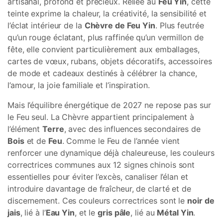
artisanal, profond et précieux. Reliée au
Feu Yin
, cette
teinte exprime la chaleur, la créativité, la sensibilité et
l’éclat intérieur de la
Chèvre de Feu Yin
. Plus feutrée
qu’un rouge éclatant, plus raffinée qu’un vermillon de
fête, elle convient particulièrement aux emballages,
cartes de vœux, rubans, objets décoratifs, accessoires
de mode et cadeaux destinés à célébrer la chance,
l’amour, la joie familiale et l’inspiration.
Mais l’équilibre énergétique de 2027 ne repose pas sur
le Feu seul. La Chèvre appartient principalement à
l’élément
Terre
, avec des influences secondaires de
Bois
et de
Feu
. Comme le Feu de l’année vient
renforcer une dynamique déjà chaleureuse, les couleurs
correctrices communes aux 12 signes chinois sont
essentielles pour éviter l’excès, canaliser l’élan et
introduire davantage de fraîcheur, de clarté et de
discernement. Ces couleurs correctrices sont le
noir de
jais
, lié à l’
Eau Yin
, et le
gris pâle
, lié au
Métal Yin
.