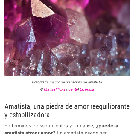
Fotografía macro de un racimo de amatista
©
MattysFlicks
(
fuente
)
Licencia
Amatista, una piedra de amor reequilibrante
y estabilizadora
En términos de sentimientos y romance,
¿puede la
amatista atraer amor?
La amatista puede ser