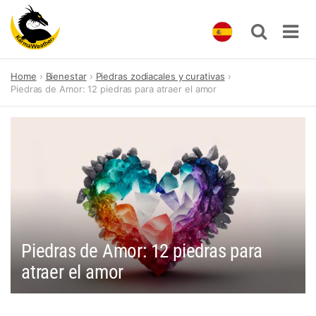
Skip
Home
Bienestar
Piedras zodiacales y curativas
to
Piedras de Amor: 12 piedras para atraer el amor
content
Piedras de Amor: 12 piedras para
atraer el amor