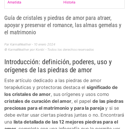
Amatista
Historia
Guía de cristales y piedras de amor para atraer,
apoyar y preservar el romance, las almas gemelas y
el matrimonio
Par KarmaWeather - 10 enero 2024
© KarmaWeather por Konbi - Todos los derechos reservados
Introducción: definición, poderes, uso y
orígenes de las piedras de amor
Este artículo dedicado a las piedras de amor
terapéuticas y protectoras destaca el
significado de
los cristales de amor
, sus orígenes y usos como
cristales de curación del amor
, el papel
de las piedras
preciosas para el matrimonio y para la pareja
y si se
debe evitar usar ciertas piedras juntas o no. Encontrará
una
lista detallada de las 12 mejores piedras para el
amor
, completa con una infografía que le permite ver