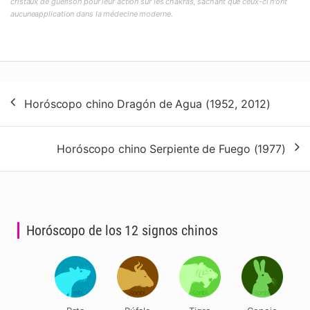
cristaux de guérison pour leur action sur les chakras, sachant que ceux-ci n'ont
aucuneapplication dans la médecine moderne.
Navegación
Horóscopo chino Dragón de Agua (1952, 2012)
de
entradas
Horóscopo chino Serpiente de Fuego (1977)
Horóscopo de los 12 signos chinos