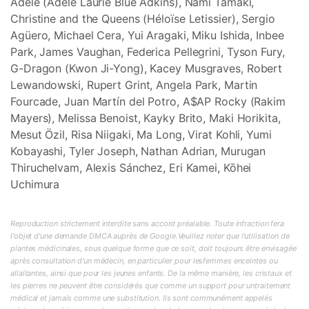
Adele (Adele Laurie Blue Adkins), Nami Tamaki,
Christine and the Queens (Héloïse Letissier), Sergio
Agüero, Michael Cera, Yui Aragaki, Miku Ishida, Inbee
Park, James Vaughan, Federica Pellegrini, Tyson Fury,
G-Dragon (Kwon Ji-Yong), Kacey Musgraves, Robert
Lewandowski, Rupert Grint, Angela Park, Martin
Fourcade, Juan Martín del Potro, A$AP Rocky (Rakim
Mayers), Melissa Benoist, Kayky Brito, Maki Horikita,
Mesut Özil, Risa Niigaki, Ma Long, Virat Kohli, Yumi
Kobayashi, Tyler Joseph, Nathan Adrian, Murugan
Thiruchelvam, Alexis Sánchez, Eri Kamei, Kōhei
Uchimura
Reproduction strictement interdite sans accord préalable. Toute infraction fera
l'objet d'une demande DMCA auprès de Google.Veuillez noter que l'utilisation de
plantes médicinales, sous quelque forme que ce soit, doit toujours être envisagée
après consultation d'un médecin, en particulier pour lesfemmes enceintes ou
allaitantes, ainsi que pour les jeunes enfants. De la même manière, les cristaux et
les pierres ne peuvent être considérés que comme un support pour untraitement
médical et jamais comme une substitution. Ils sont communément appelés