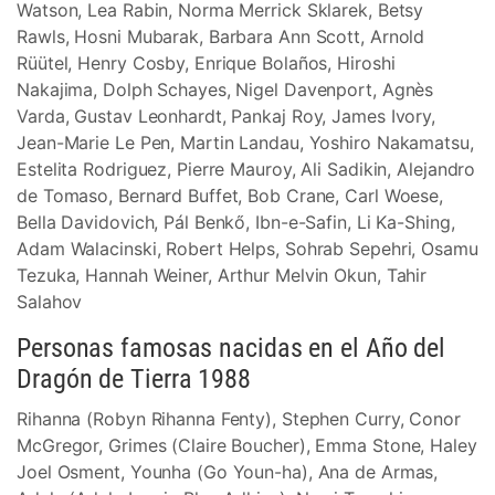
Watson, Lea Rabin, Norma Merrick Sklarek, Betsy
Rawls, Hosni Mubarak, Barbara Ann Scott, Arnold
Rüütel, Henry Cosby, Enrique Bolaños, Hiroshi
Nakajima, Dolph Schayes, Nigel Davenport, Agnès
Varda, Gustav Leonhardt, Pankaj Roy, James Ivory,
Jean-Marie Le Pen, Martin Landau, Yoshiro Nakamatsu,
Estelita Rodriguez, Pierre Mauroy, Ali Sadikin, Alejandro
de Tomaso, Bernard Buffet, Bob Crane, Carl Woese,
Bella Davidovich, Pál Benkő, Ibn-e-Safin, Li Ka-Shing,
Adam Walacinski, Robert Helps, Sohrab Sepehri, Osamu
Tezuka, Hannah Weiner, Arthur Melvin Okun, Tahir
Salahov
Personas famosas nacidas en el Año del
Dragón de Tierra 1988
Rihanna (Robyn Rihanna Fenty), Stephen Curry, Conor
McGregor, Grimes (Claire Boucher), Emma Stone, Haley
Joel Osment, Younha (Go Youn-ha), Ana de Armas,