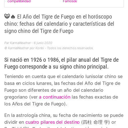
compatibilidad
Famosos
🐯🔥 El Año del Tigre de Fuego en el horóscopo
chino: fechas del calendario y características del
signo chino del Tigre de Fuego
Par KarmaWeather - 6 junio 2020
© KarmaWeather por Konbi - Todos los derechos reservados
Si nació en 1926 o 1986, el pilar anual del Tigre de
Fuego corresponde a su signo chino principal.
Teniendo en cuenta que el calendario lunisolar chino se
basa en ciclos lunares, las fechas del Año del Tigre de
Fuego son diferentes de un año del calendario
gregoriano (ver
a continuación
las fechas exactas de
los Años del Tigre de Fuego).
En la astrología china, su fecha de nacimiento se puede
dividir en
cuatro pilares del destino
(四柱 命理 学) or