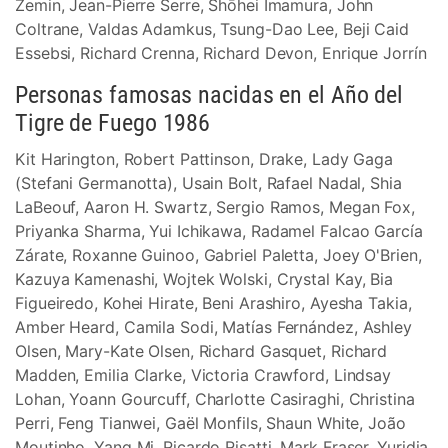
Zemin, Jean-Pierre Serre, Shōhei Imamura, John
Coltrane, Valdas Adamkus, Tsung-Dao Lee, Beji Caid
Essebsi, Richard Crenna, Richard Devon, Enrique Jorrín
Personas famosas nacidas en el Año del
Tigre de Fuego 1986
Kit Harington, Robert Pattinson, Drake, Lady Gaga
(Stefani Germanotta), Usain Bolt, Rafael Nadal, Shia
LaBeouf, Aaron H. Swartz, Sergio Ramos, Megan Fox,
Priyanka Sharma, Yui Ichikawa, Radamel Falcao García
Zárate, Roxanne Guinoo, Gabriel Paletta, Joey O'Brien,
Kazuya Kamenashi, Wojtek Wolski, Crystal Kay, Bia
Figueiredo, Kohei Hirate, Beni Arashiro, Ayesha Takia,
Amber Heard, Camila Sodi, Matías Fernández, Ashley
Olsen, Mary-Kate Olsen, Richard Gasquet, Richard
Madden, Emilia Clarke, Victoria Crawford, Lindsay
Lohan, Yoann Gourcuff, Charlotte Casiraghi, Christina
Perri, Feng Tianwei, Gaël Monfils, Shaun White, João
Moutinho, Yang Mi, Ricardo Risatti, Mark Fraser, Yuridia,