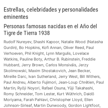
Estrellas, celebridades y personalidades
eminentes
Personas famosas nacidas en el Año del
Tigre de Tierra 1938
Rudolf Nureyev, Shashi Kapoor, Natalie Wood (Natasha
Gurdin), Bo Hopkins, Kofi Annan, Oliver Reed, Paul
Verhoeven, Phil Knight, Lynn Margulis, Lovelace
Watkins, Pauline Boty, Arthur B. Rubinstein, Freddie
Hubbard, Jerry Brown, Carlos Monsiváis, Jerzy
Skolimowski, Maxim Shostakovich, Jean Becker,
Mireille Darc, Ivan Sutherland, Jerry West, Bill Withers,
Paul Andreu, Alberto Fujimori, Jean-Loup Chrétien, Paul
Martin, Ryōji Noyori, Rafael Osuna, Yūji Takahashi,
Romy Schneider, Tom Lester, Kurt Wüthrich, Daidō
Moriyama, Farah Pahlavi, Christopher Lloyd, Ellen
Johnson-Sirleaf, Martin Dunwoody, Gordon Lightfoot,