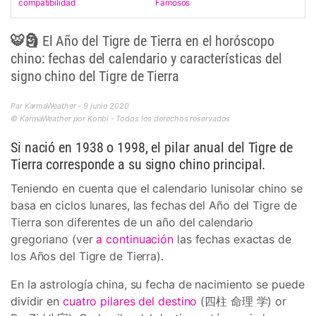
compatibilidad
Famosos
🐯🗿 El Año del Tigre de Tierra en el horóscopo
chino: fechas del calendario y características del
signo chino del Tigre de Tierra
Par KarmaWeather - 9 junio 2020
© KarmaWeather por Konbi - Todos los derechos reservados
Si nació en 1938 o 1998, el pilar anual del Tigre de
Tierra corresponde a su signo chino principal.
Teniendo en cuenta que el calendario lunisolar chino se
basa en ciclos lunares, las fechas del Año del Tigre de
Tierra son diferentes de un año del calendario
gregoriano (ver
a continuación
las fechas exactas de
los Años del Tigre de Tierra).
En la astrología china, su fecha de nacimiento se puede
dividir en
cuatro pilares del destino
(四柱 命理 学) or