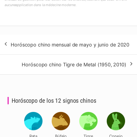
aucuneapplication dans la médecine moderne.
Navegación
Horóscopo chino mensual de mayo y junio de 2020
de
entradas
Horóscopo chino Tigre de Metal (1950, 2010)
Horóscopo de los 12 signos chinos
Rata
Búfalo
Tigre
Conejo