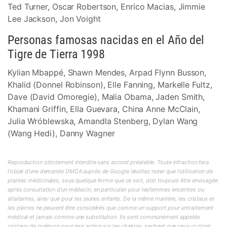
Ted Turner, Oscar Robertson, Enrico Macias, Jimmie
Lee Jackson, Jon Voight
Personas famosas nacidas en el Año del
Tigre de Tierra 1998
Kylian Mbappé, Shawn Mendes, Arpad Flynn Busson,
Khalid (Donnel Robinson), Elle Fanning, Markelle Fultz,
Dave (David Omoregie), Malia Obama, Jaden Smith,
Khamani Griffin, Ella Guevara, China Anne McClain,
Julia Wróblewska, Amandla Stenberg, Dylan Wang
(Wang Hedi), Danny Wagner
Reproduction strictement interdite sans accord préalable. Toute infraction fera
l'objet d'une demande DMCA auprès de Google.Veuillez noter que l'utilisation de
plantes médicinales, sous quelque forme que ce soit, doit toujours être envisagée
après consultation d'un médecin, en particulier pour lesfemmes enceintes ou
allaitantes, ainsi que pour les jeunes enfants. De la même manière, les cristaux et
les pierres ne peuvent être considérés que comme un support pour untraitement
médical et jamais comme une substitution. Ils sont communément appelés
cristaux de guérison pour leur action sur les chakras, sachant que ceux-ci n'ont