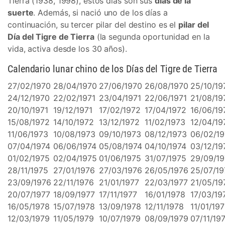
Tierra (1938, 1998), estos días son sus
días de la
suerte
. Además, si nació uno de los días a
continuación, su tercer pilar del destino es el
pilar del
Día del Tigre de Tierra
(la segunda oportunidad en la
vida, activa desde los 30 años).
Calendario lunar chino de los Días del Tigre de Tierra
27/02/1970
28/04/1970
27/06/1970
26/08/1970
25/10/19
24/12/1970
22/02/1971
23/04/1971
22/06/1971
21/08/19
20/10/1971
19/12/1971
17/02/1972
17/04/1972
16/06/19
15/08/1972
14/10/1972
13/12/1972
11/02/1973
12/04/19
11/06/1973
10/08/1973
09/10/1973
08/12/1973
06/02/19
07/04/1974
06/06/1974
05/08/1974
04/10/1974
03/12/19
01/02/1975
02/04/1975
01/06/1975
31/07/1975
29/09/1
28/11/1975
27/01/1976
27/03/1976
26/05/1976
25/07/19
23/09/1976
22/11/1976
21/01/1977
22/03/1977
21/05/19
20/07/1977
18/09/1977
17/11/1977
16/01/1978
17/03/19
16/05/1978
15/07/1978
13/09/1978
12/11/1978
11/01/19
12/03/1979
11/05/1979
10/07/1979
08/09/1979
07/11/19