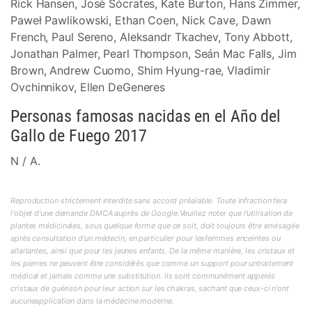
Rick Hansen, José Sócrates, Kate Burton, Hans Zimmer,
Paweł Pawlikowski, Ethan Coen, Nick Cave, Dawn
French, Paul Sereno, Aleksandr Tkachev, Tony Abbott,
Jonathan Palmer, Pearl Thompson, Seán Mac Falls, Jim
Brown, Andrew Cuomo, Shim Hyung-rae, Vladimir
Ovchinnikov, Ellen DeGeneres
Personas famosas nacidas en el Año del
Gallo de Fuego 2017
N / A.
Reproduction strictement interdite sans accord préalable. Toute infraction fera
l'objet d'une demande DMCA auprès de Google.Veuillez noter que l'utilisation de
plantes médicinales, sous quelque forme que ce soit, doit toujours être envisagée
après consultation d'un médecin, en particulier pour lesfemmes enceintes ou
allaitantes, ainsi que pour les jeunes enfants. De la même manière, les cristaux et
les pierres ne peuvent être considérés que comme un support pour untraitement
médical et jamais comme une substitution. Ils sont communément appelés
cristaux de guérison pour leur action sur les chakras, sachant que ceux-ci n'ont
aucuneapplication dans la médecine moderne.