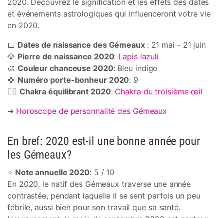
2020. Découvrez le signification et les effets des dates
et événements astrologiques qui influenceront votre vie
en 2020.
📅
Dates de naissance des Gémeaux
: 21 mai - 21 juin
💎
Pierre de naissance 2020
:
Lapis lazuli
🎨
Couleur chanceuse 2020
: Bleu indigo
🍀
Numéro porte-bonheur 2020
: 9
🧘‍♀️
Chakra équilibrant 2020
:
Chakra du troisième œil
➔
Horoscope de personnalité des Gémeaux
En bref: 2020 est-il une bonne année pour
les Gémeaux?
⭐
Note annuelle 2020
: 5 / 10
En 2020, le natif des Gémeaux traverse une année
contrastée, pendant laquelle il se sent parfois un peu
fébrile, aussi bien pour son travail que sa santé.