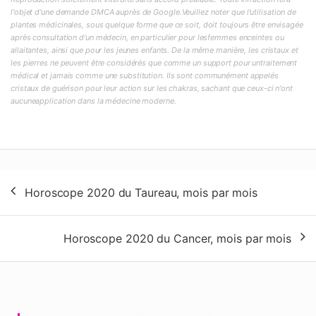
l'objet d'une demande DMCA auprès de Google.Veuillez noter que l'utilisation de
plantes médicinales, sous quelque forme que ce soit, doit toujours être envisagée
après consultation d'un médecin, en particulier pour lesfemmes enceintes ou
allaitantes, ainsi que pour les jeunes enfants. De la même manière, les cristaux et
les pierres ne peuvent être considérés que comme un support pour untraitement
médical et jamais comme une substitution. Ils sont communément appelés
cristaux de guérison pour leur action sur les chakras, sachant que ceux-ci n'ont
aucuneapplication dans la médecine moderne.
Navigation
Horoscope 2020 du Taureau, mois par mois
de
l’article
Horoscope 2020 du Cancer, mois par mois