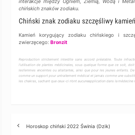
interakcje między Ogniem, Ziemią, Wodą i Met
chińskich znaków zodiaku.
Chiński znak zodiaku szczęśliwy kamie
Kamień korygujący zodiaku chińskiego i szcz
zwierzęcego:
Bronzit
Reproduction strictement interdite sans accord préalable. Toute infra
l'utilisation de plantes médicinales, sous quelque forme que ce soit, doit
lesfemmes enceintes ou allaitantes, ainsi que pour les jeunes enfants. De
comme un support pour untraitement médical et jamais comme une substitut
les chakras, sachant que ceux-ci n'ont aucuneapplication dans la médecine
Nawigacja
Horoskop chiński 2022 Świnia (Dzik)
wpisu