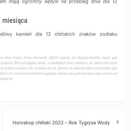
alem mają ogromny wpływ na przebieg dnia dla 12
ń miesiąca
ęśliwy kamień dla 12 chińskich znaków zodiaku
ction fera l'objet d'une demande DMCA auprès de Google.Veuillez noter que
 toujours être envisagée après consultation d'un médecin, en particulier pour
 la même manière, les cristaux et les pierres ne peuvent être considérés que
ion. Ils sont communément appelés cristaux de guérison pour leur action sur
 moderne.
Horoskop chiński 2022 – Rok Tygrysa Wody