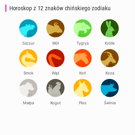
Horoskop z 12 znaków chińskiego zodiaku
Szczur
Wół
Tygrys
Królik
Smok
Wąż
Koń
Koza
Małpa
Kogut
Pies
Świnia