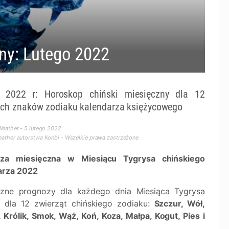
ny: Lutego 2022
 2022 r: Horoskop chiński miesięczny dla 12
ich znaków zodiaku kalendarza księżycowego
eather - 5 lutego 2022
ther autorstwa Konbi - Wszelkie prawa zastrzeżone
za miesięczna w Miesiącu Tygrysa chińskiego
arza 2022
czne prognozy dla każdego dnia Miesiąca Tygrysa
 dla 12 zwierząt chińskiego zodiaku:
Szczur, Wół,
 Królik, Smok, Wąż, Koń, Koza, Małpa, Kogut, Pies i