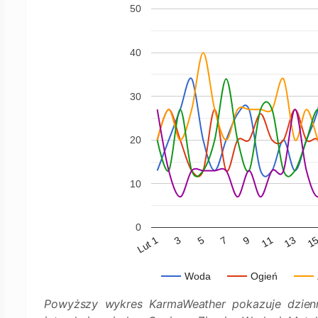
50
40
30
20
10
0
Lut 1
7
13
3
9
1
5
11
Woda
Ogień
Powyższy wykres KarmaWeather pokazuje dzienn