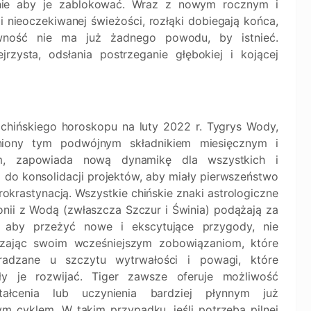
tanie aby je zablokować. Wraz z nowym rocznym i
nieoczekiwanej świeżości, rozłąki dobiegają końca,
ewność nie ma już żadnego powodu, by istnieć.
rzysta, odsłania postrzeganie głębokiej i kojącej
chińskiego horoskopu na luty 2022 r. Tygrys Wody,
iony tym podwójnym składnikiem miesięcznym i
m, zapowiada nową dynamikę dla wszystkich i
 do konsolidacji projektów, aby miały pierwszeństwo
rokrastynacją. Wszystkie chińskie znaki astrologiczne
nii z Wodą (zwłaszcza Szczur i Świnia) podążają za
ą, aby przeżyć nowe i ekscytujące przygody, nie
zając swoim wcześniejszym zobowiązaniom, które
radzane u szczytu wytrwałości i powagi, które
ły je rozwijać. Tiger zawsze oferuje możliwość
ztałcenia lub uczynienia bardziej płynnym już
ym cyklem. W takim przypadku, jeśli potrzeba pilnej