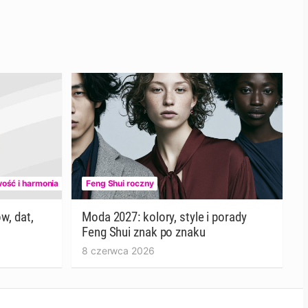
wość i harmonia
Feng Shui roczny
w, dat,
Moda 2027: kolory, style i porady
Feng Shui znak po znaku
8 czerwca 2026