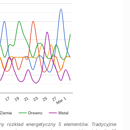
19
25
5
21
27
17
23
Mar 1
Ziemia
Drewno
Metal
y rozkład energetyczny 5 elementów. Tradycyjnie