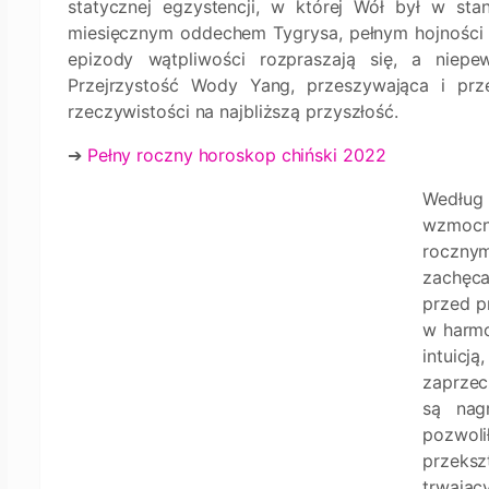
statycznej egzystencji, w której Wół był w s
miesięcznym oddechem Tygrysa, pełnym hojności i 
epizody wątpliwości rozpraszają się, a niep
Przejrzystość Wody Yang, przeszywająca i przej
rzeczywistości na najbliższą przyszłość.
➔
Pełny roczny horoskop chiński 2022
Według 
wzmocn
roczny
zachęca
przed p
w harmo
intuicj
zaprzec
są nag
pozwoli
przeks
trwając