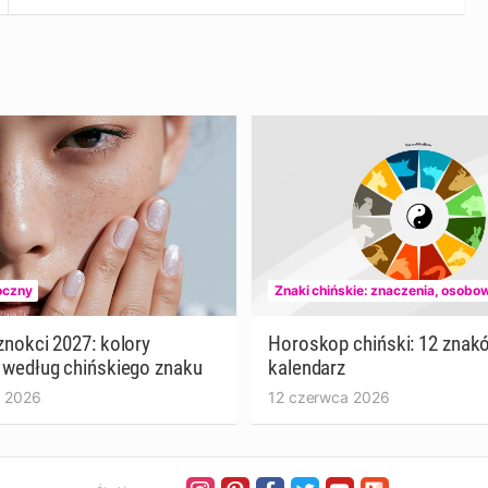
oczny
Znaki chińskie: znaczenia, osobo
znokci 2027: kolory
Horoskop chiński: 12 znakó
 według chińskiego znaku
kalendarz
 2026
12 czerwca 2026