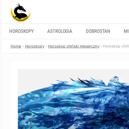
Skip
to
content
HOROSKOPY
ASTROLOGIA
DOBROSTAN
M
Home
Horoskopy
Horoskop chiński miesięczny
Horoskop chiń