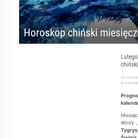
Horoskop chiński miesięcz
Lutego
chińsk
Par KarmaW
© KarmaWea
Progno
kalend
Miesię
Wody ,
Tygrys,
Świnia