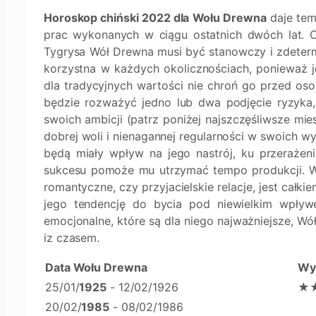
Horoskop chiński 2022 dla Wołu Drewna
daje tem
prac wykonanych w ciągu ostatnich dwóch lat. 
Tygrysa Wół Drewna musi być stanowczy i zdetermi
korzystna w każdych okolicznościach, ponieważ 
dla tradycyjnych wartości nie chroń go przed os
będzie rozważyć jedno lub dwa podjęcie ryzyka,
swoich ambicji (patrz poniżej najszczęśliwsze mie
dobrej woli i nienagannej regularności w swoich w
będą miały wpływ na jego nastrój, ku przerażeniu
sukcesu pomoże mu utrzymać tempo produkcji. W 
romantyczne, czy przyjacielskie relacje, jest cał
jego tendencję do bycia pod niewielkim wpływ
emocjonalne, które są dla niego najważniejsze, W
iz czasem.
Data Wołu Drewna
Wy
25/01/
1925
- 12/02/1926
★
20/02/
1985
- 08/02/1986