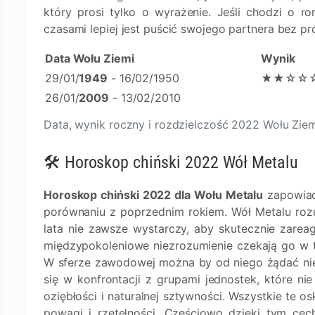
który prosi tylko o wyrażenie. Jeśli chodzi o r
czasami lepiej jest puścić swojego partnera bez p
Data Wołu Ziemi
Wynik
29/01/
1949
- 16/02/1950
★★☆☆
26/01/
2009
- 13/02/2010
Data, wynik roczny i rozdzielczość 2022 Wołu Zie
🛠 Horoskop chiński 2022 Wół Metalu
Horoskop chiński 2022 dla Wołu Metalu
zapowiad
porównaniu z poprzednim rokiem. Wół Metalu roz
lata nie zawsze wystarczy, aby skutecznie zareago
międzypokoleniowe niezrozumienie czekają go w ty
W sferze zawodowej można by od niego żądać nie j
się w konfrontacji z grupami jednostek, które ni
oziębłości i naturalnej sztywności. Wszystkie te 
powagi i rzetelności. Częściowo dzięki tym ce