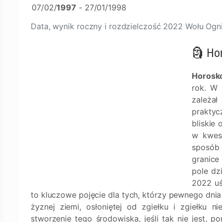
07/02/
1997
- 27/01/1998
Data, wynik roczny i rozdzielczość 2022 Wołu Ogn
🗿 Ho
Horosko
rok. W 
zależał
prakty
bliskie
w kwest
sposób
granice
pole dzi
2022 uś
to kluczowe pojęcie dla tych, którzy pewnego dnia
żyznej ziemi, osłoniętej od zgiełku i zgiełku
stworzenie tego środowiska, jeśli tak nie jest, 