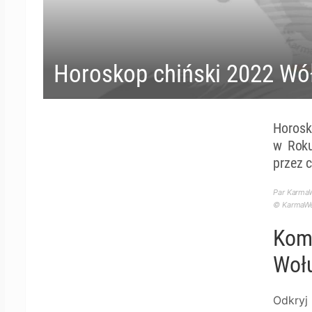
Horoskop chiński 2022 Wó
Horosk
w Roku
przez 
Par KarmaW
© KarmaWea
Komp
Wołu
Odkryj