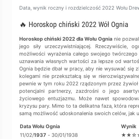
Data, wynik roczny i rozdzielczość 2022 Wołu Dr
🔥 Horoskop chiński 2022 Wół Ognia
Horoskop chiński 2022 dla Wołu Ognia
nie pozwal
jego siły urzeczywistniającej. Rzeczywiście,
możliwości wyrażenia całego swojego twórczego p
uznawania własnych wartości za lepsze od wartoś
Ognia będzie dbał w pracy, aby nie wysuwać się zb
kolegami nie przekształcą się w nierozwiązywalne 
pewnie w tym roku 2022 rządzonym przez żywioł 
potencjalni partnerzy, zazdrośni o jego aser
życiowego entuzjazmu. Może nawet spowodować
kryzysu pary. Mimo to ta delikatna faza, która rep
samą możliwość udoskonalenia swoich celów, jak 
Data Wołu Ognia
Wynik
11/02/
1937
- 30/01/1938
★★☆