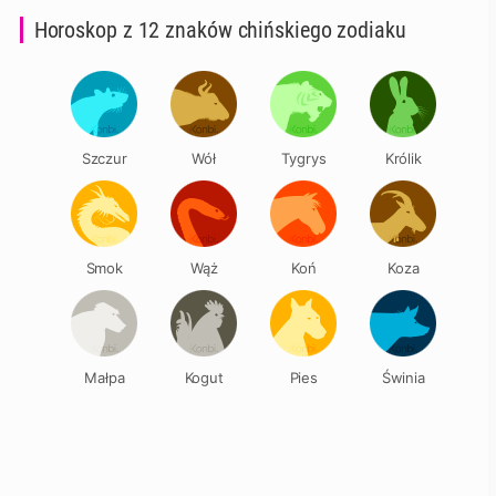
Horoskop z 12 znaków chińskiego zodiaku
Szczur
Wół
Tygrys
Królik
Smok
Wąż
Koń
Koza
Małpa
Kogut
Pies
Świnia