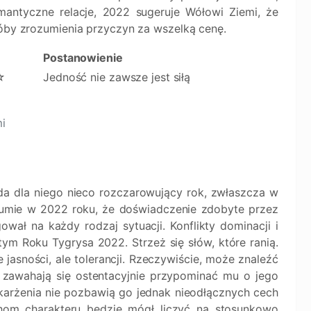
omantyczne relacje, 2022 sugeruje Wółowi Ziemi, że
róby zrozumienia przyczyn za wszelką cenę.
Postanowienie
☆
Jedność nie zawsze jest siłą
mi
a dla niego nieco rozczarowujący rok, zwłaszcza w
umie w 2022 roku, że doświadczenie zdobyte przez
wał na każdy rodzaj sytuacji. Konflikty dominacji i
m Roku Tygrysa 2022. Strzeż się słów, które ranią.
asności, ale tolerancji. Rzeczywiście, może znaleźć
e zawahają się ostentacyjnie przypominać mu o jego
oskarżenia nie pozbawią go jednak nieodłącznych cech
chom charakteru będzie mógł liczyć na stosunkowo