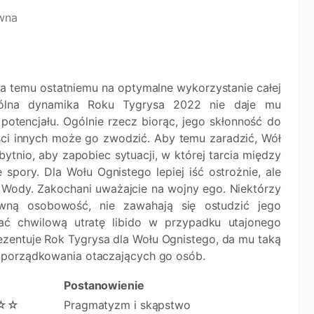
ewna
a temu ostatniemu na optymalne wykorzystanie całej
 ogólna dynamika Roku Tygrysa 2022 nie daje mu
otencjału. Ogólnie rzecz biorąc, jego skłonność do
ci innych może go zwodzić. Aby temu zaradzić, Wół
ytnio, aby zapobiec sytuacji, w której tarcia między
spory. Dla Wołu Ognistego lepiej iść ostrożnie, ale
Wody. Zakochani uważajcie na wojny ego. Niektórzy
tywną osobowość, nie zawahają się ostudzić jego
 chwilową utratę libido w przypadku utajonego
rezentuje Rok Tygrysa dla Wołu Ognistego, da mu taką
uporządkowania otaczających go osób.
Postanowienie
☆☆
Pragmatyzm i skąpstwo