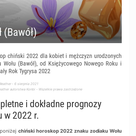
ł (Bawół)
op chiński 2022 dla kobiet i mężczyzn urodzonych
 Wołu (Bawół), od Księżycowego Nowego Roku i
cały Rok Tygrysa 2022
eather - 6 sierpnia 2021
ther autorstwa Konbi - Wszelkie prawa zastrzeżone
letne i dokładne prognozy
 w 2022 r.
 poniżej
chiński horoskop 2022 znaku zodiaku Wołu