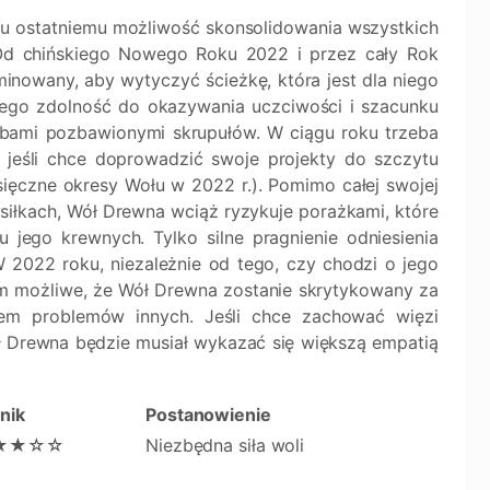
u ostatniemu możliwość skonsolidowania wszystkich
Od chińskiego Nowego Roku 2022 i przez cały Rok
nowany, aby wytyczyć ścieżkę, która jest dla niego
jego zdolność do okazywania uczciwości i szacunku
obami pozbawionymi skrupułów. W ciągu roku trzeba
 jeśli chce doprowadzić swoje projekty do szczytu
sięczne okresy Wołu w 2022 r.). Pomimo całej swojej
ysiłkach, Wół Drewna wciąż ryzykuje porażkami, które
 jego krewnych. Tylko silne pragnienie odniesienia
2022 roku, niezależnie od tego, czy chodzi o jego
kiem możliwe, że Wół Drewna zostanie skrytykowany za
em problemów innych. Jeśli chce zachować więzi
ół Drewna będzie musiał wykazać się większą empatią
nik
Postanowienie
★★☆☆
Niezbędna siła woli