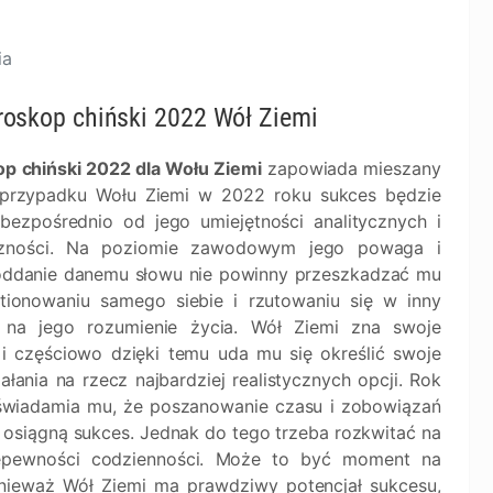
ia
roskop chiński 2022 Wół Ziemi
p chiński 2022 dla Wołu Ziemi
zapowiada mieszany
przypadku Wołu Ziemi w 2022 roku sukces będzie
 bezpośrednio od jego umiejętności analitycznych i
czności. Na poziomie zawodowym jego powaga i
 oddanie danemu słowu nie powinny przeszkadzać mu
ionowaniu samego siebie i rzutowaniu się w inny
 na jego rozumienie życia. Wół Ziemi zna swoje
 i częściowo dzięki temu uda mu się określić swoje
ałania na rzecz najbardziej realistycznych opcji. Rok
wiadamia mu, że poszanowanie czasu i zobowiązań
 osiągną sukces. Jednak do tego trzeba rozkwitać na
 niepewności codzienności. Może to być moment na
ponieważ Wół Ziemi ma prawdziwy potencjał sukcesu,