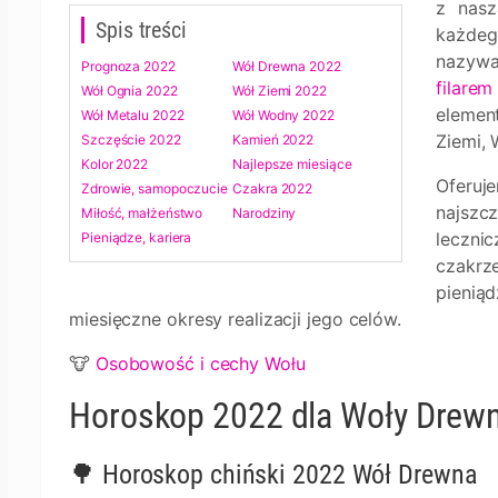
z nasz
Spis treści
każdeg
nazywa
Prognoza 2022
Wół Drewna 2022
filarem
Wół Ognia 2022
Wół Ziemi 2022
elemen
Wół Metalu 2022
Wół Wodny 2022
Ziemi, 
Szczęście 2022
Kamień 2022
Kolor 2022
Najlepsze miesiące
Oferuj
Zdrowie, samopoczucie
Czakra 2022
najszc
Miłość, małżeństwo
Narodziny
leczni
Pieniądze, kariera
czakrz
pieniąd
miesięczne okresy realizacji jego celów.
🐮
Osobowość i cechy Wołu
Horoskop 2022 dla Woły Drewna
🌳 Horoskop chiński 2022 Wół Drewna