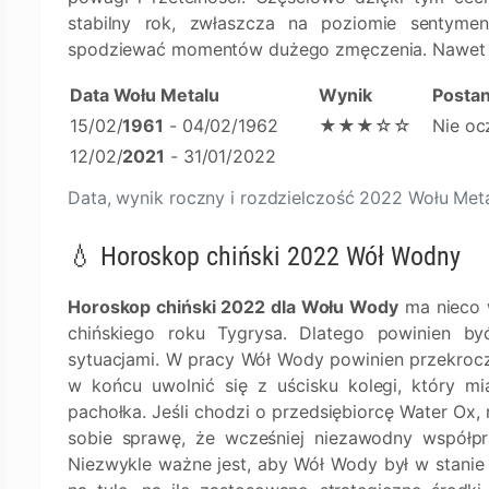
stabilny rok, zwłaszcza na poziomie sentyme
spodziewać momentów dużego zmęczenia. Nawet w
Data Wołu Metalu
Wynik
Posta
15/02/
1961
- 04/02/1962
★★★☆☆
Nie oc
12/02/
2021
- 31/01/2022
Data, wynik roczny i rozdzielczość 2022 Wołu Met
💧 Horoskop chiński 2022 Wół Wodny
Horoskop chiński 2022 dla Wołu Wody
ma nieco 
chińskiego roku Tygrysa. Dlatego powinien b
sytuacjami. W pracy Wół Wody powinien przekroc
w końcu uwolnić się z uścisku kolegi, który mi
pachołka. Jeśli chodzi o przedsiębiorcę Water Ox,
sobie sprawę, że wcześniej niezawodny współpra
Niezwykle ważne jest, aby Wół Wody był w stanie