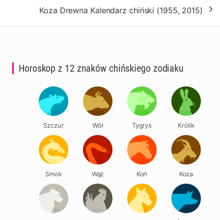
Koza Drewna Kalendarz chiński (1955, 2015)
Horoskop z 12 znaków chińskiego zodiaku
Szczur
Wół
Tygrys
Królik
Smok
Wąż
Koń
Koza