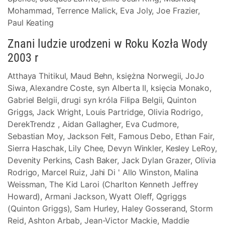
Mohammad, Terrence Malick, Eva Joly, Joe Frazier,
Paul Keating
Znani ludzie urodzeni w Roku Kozła Wody
2003 r
Atthaya Thitikul, Maud Behn, księżna Norwegii, JoJo
Siwa, Alexandre Coste, syn Alberta II, księcia Monako,
Gabriel Belgii, drugi syn króla Filipa Belgii, Quinton
Griggs, Jack Wright, Louis Partridge, Olivia Rodrigo,
DerekTrendz , Aidan Gallagher, Eva Cudmore,
Sebastian Moy, Jackson Felt, Famous Debo, Ethan Fair,
Sierra Haschak, Lily Chee, Devyn Winkler, Kesley LeRoy,
Devenity Perkins, Cash Baker, Jack Dylan Grazer, Olivia
Rodrigo, Marcel Ruiz, Jahi Di ' Allo Winston, Malina
Weissman, The Kid Laroi (Charlton Kenneth Jeffrey
Howard), Armani Jackson, Wyatt Oleff, Qgriggs
(Quinton Griggs), Sam Hurley, Haley Gosserand, Storm
Reid, Ashton Arbab, Jean-Victor Mackie, Maddie