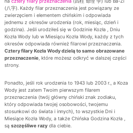
na
cztery filary przeznaczenia
(四柱 命理 学) lub Ba-Zi
(八字). Każdy filar przeznaczenia jest powiązany ze
zwierzęciem i elementem chińskim i odpowiada
jednemu z okresów urodzenia (rok, miesiąc, dzień i
godzina). Jeśli urodziłeś się w Godzinie Kozła , Dniu
Kozła Wody lub w Miesiącu Kozła Wody, każdy z tych
okresów odpowiada również filarowi przeznaczenia.
Cztery filary Kozła Wody dzielą to samo obrazowane
przeznaczenie
, które możesz odkryć w dalszej części
strony.
Ponadto, jeśli rok urodzenia to 1943 lub 2003 r., a Koza
Wody jest zatem Twoim pierwszym filarem
przeznaczenia (twój główny chiński znak zodiaku,
który odpowiada twojej osobowości, twojemu
stosunkowi do świata i innych), to wszystkie Dni i
Miesiące Kozła Wody, a także Chińska Godzina Kozła ,
są
szczęśliwe razy
dla ciebie.