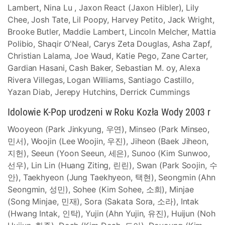
Lambert, Nina Lu , Jaxon React (Jaxon Hibler), Lily
Chee, Josh Tate, Lil Poopy, Harvey Petito, Jack Wright,
Brooke Butler, Maddie Lambert, Lincoln Melcher, Mattia
Polibio, Shaqir O'Neal, Carys Zeta Douglas, Asha Zapf,
Christian Lalama, Joe Waud, Katie Pego, Zane Carter,
Gardian Hasani, Cash Baker, Sebastian M. oy, Alexa
Rivera Villegas, Logan Williams, Santiago Castillo,
Yazan Diab, Jerepy Hutchins, Derrick Cummings
Idolowie K-Pop urodzeni w Roku Kozła Wody 2003 r
Wooyeon (Park Jinkyung, 우연), Minseo (Park Minseo,
민서), Woojin (Lee Woojin, 우진), Jiheon (Baek Jiheon,
지헌), Seeun (Yoon Seeun, 세은), Sunoo (Kim Sunwoo,
선우), Lin Lin (Huang Ziting, 린린), Swan (Park Soojin, 수
안), Taekhyeon (Jung Taekhyeon, 택현), Seongmin (Ahn
Seongmin, 성민), Sohee (Kim Sohee, 소희), Minjae
(Song Minjae, 민재), Sora (Sakata Sora, 소라), Intak
(Hwang Intak, 인탁), Yujin (Ahn Yujin, 유진), Huijun (Noh