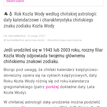
Sławni ludzie
🐐💧 Rok Kozła Wody według chińskiej astrologii:
daty kalendarzowe i charakterystyka chińskiego
znaku zodiaku Kozła Wody
Par KarmaWeather - 6 lutego 2021
© KarmaWeather autorstwa Konbi - Wszelkie prawa zastrzeżone
Jeśli urodziłeś się w 1943 lub 2003 roku, roczny filar
Kozła Wody odpowiada twojemu głównemu
chińskiemu znakowi zodiaku.
Biorąc pod uwagę, że chiński kalendarz księżycowo-
słoneczny opiera się na cyklach księżycowych, daty
Roku Kozła Wody różnią się od roku kalendarza
gregoriańskiego (patrz
poniżej
dokładne daty Lata
Kozła Wody).
W chińskiej astrologii datę urodzenia można podzielić