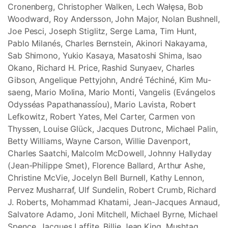
Cronenberg, Christopher Walken, Lech Wałęsa, Bob
Woodward, Roy Andersson, John Major, Nolan Bushnell,
Joe Pesci, Joseph Stiglitz, Serge Lama, Tim Hunt,
Pablo Milanés, Charles Bernstein, Akinori Nakayama,
Sab Shimono, Yukio Kasaya, Masatoshi Shima, Isao
Okano, Richard H. Price, Rashid Sunyaev, Charles
Gibson, Angelique Pettyjohn, André Téchiné, Kim Mu-
saeng, Mario Molina, Mario Monti, Vangelis (Evángelos
Odysséas Papathanassíou), Mario Lavista, Robert
Lefkowitz, Robert Yates, Mel Carter, Carmen von
Thyssen, Louise Glück, Jacques Dutronc, Michael Palin,
Betty Williams, Wayne Carson, Willie Davenport,
Charles Saatchi, Malcolm McDowell, Johnny Hallyday
(Jean-Philippe Smet), Florence Ballard, Arthur Ashe,
Christine McVie, Jocelyn Bell Burnell, Kathy Lennon,
Pervez Musharraf, Ulf Sundelin, Robert Crumb, Richard
J. Roberts, Mohammad Khatami, Jean-Jacques Annaud,
Salvatore Adamo, Joni Mitchell, Michael Byrne, Michael
Spence, Jacques Laffite, Billie Jean King, Mushtaq