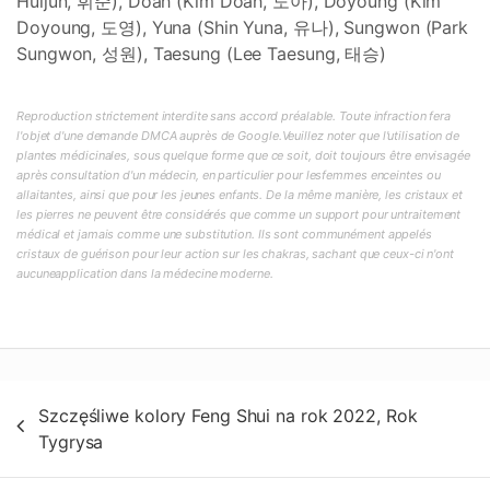
Huijun, 휘준), Doah (Kim Doah, 도아), Doyoung (Kim
Doyoung, 도영), Yuna (Shin Yuna, 유나), Sungwon (Park
Sungwon, 성원), Taesung (Lee Taesung, 태승)
Reproduction strictement interdite sans accord préalable. Toute infraction fera
l'objet d'une demande DMCA auprès de Google.Veuillez noter que l'utilisation de
plantes médicinales, sous quelque forme que ce soit, doit toujours être envisagée
après consultation d'un médecin, en particulier pour lesfemmes enceintes ou
allaitantes, ainsi que pour les jeunes enfants. De la même manière, les cristaux et
les pierres ne peuvent être considérés que comme un support pour untraitement
médical et jamais comme une substitution. Ils sont communément appelés
cristaux de guérison pour leur action sur les chakras, sachant que ceux-ci n'ont
aucuneapplication dans la médecine moderne.
Nawigacja
Szczęśliwe kolory Feng Shui na rok 2022, Rok
wpisu
Tygrysa