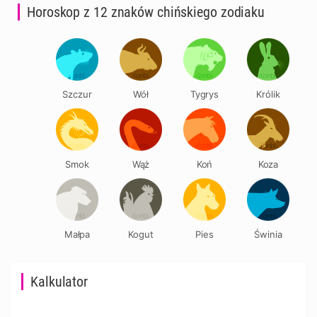
Horoskop z 12 znaków chińskiego zodiaku
Szczur
Wół
Tygrys
Królik
Smok
Wąż
Koń
Koza
Małpa
Kogut
Pies
Świnia
Kalkulator