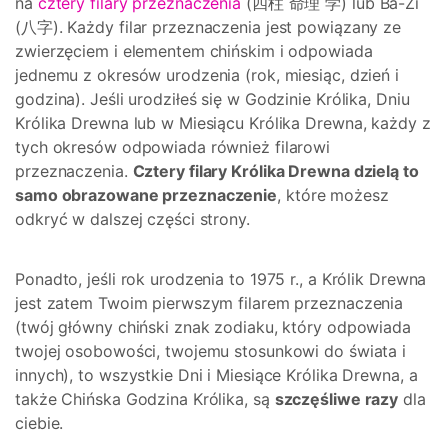
na
cztery filary przeznaczenia
(四柱 命理 学) lub Ba-Zi
(八字). Każdy filar przeznaczenia jest powiązany ze
zwierzęciem i elementem chińskim i odpowiada
jednemu z okresów urodzenia (rok, miesiąc, dzień i
godzina). Jeśli urodziłeś się w Godzinie Królika, Dniu
Królika Drewna lub w Miesiącu Królika Drewna, każdy z
tych okresów odpowiada również filarowi
przeznaczenia.
Cztery filary Królika Drewna dzielą to
samo obrazowane przeznaczenie
, które możesz
odkryć w dalszej części strony.
Ponadto, jeśli rok urodzenia to 1975 r., a Królik Drewna
jest zatem Twoim pierwszym filarem przeznaczenia
(twój główny chiński znak zodiaku, który odpowiada
twojej osobowości, twojemu stosunkowi do świata i
innych), to wszystkie Dni i Miesiące Królika Drewna, a
także Chińska Godzina Królika, są
szczęśliwe razy
dla
ciebie.