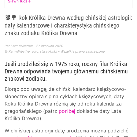
Sławni ludzie
🐰🌳 Rok Królika Drewna według chińskiej astrologii:
daty kalendarzowe i charakterystyka chińskiego
znaku zodiaku Królika Drewna
Par KarmaWeather - 27 czerwca 2020
© KarmaWeather autorstwa Konbi - Wszelkie prawa zastrzeżone
Jeśli urodziłeś się w 1975 roku, roczny filar Królika
Drewna odpowiada twojemu głównemu chińskiemu
znakowi zodiaku.
Biorąc pod uwagę, że chiński kalendarz księżycowo-
słoneczny opiera się na cyklach księżycowych, daty
Roku Królika Drewna różnią się od roku kalendarza
gregoriańskiego (patrz
poniżej
dokładne daty Lata
Królika Drewna).
W chińskiej astrologii datę urodzenia można podzielić