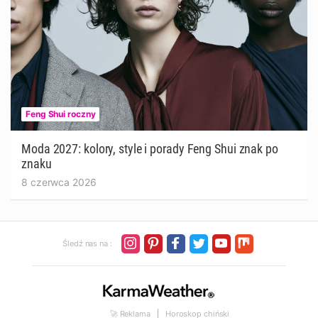
Feng Shui roczny
Moda 2027: kolory, style i porady Feng Shui znak po
znaku
8 czerwca 2026
Śledź nas na :
🚀 Reklama
Horoskop chiński