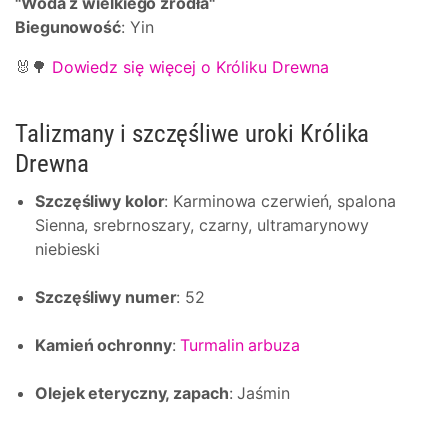
"Woda z wielkiego źródła"
Biegunowość
: Yin
🐰🌳
Dowiedz się więcej o Króliku Drewna
Talizmany i szczęśliwe uroki Królika
Drewna
Szczęśliwy kolor
: Karminowa czerwień, spalona
Sienna, srebrnoszary, czarny, ultramarynowy
niebieski
Szczęśliwy numer
: 52
Kamień ochronny
:
Turmalin arbuza
Olejek eteryczny, zapach
: Jaśmin