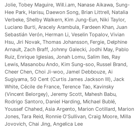
Jolie, Tobey Maguire, Will.i.am, Nanase Aikawa, Sung-
Hee Park, Harisu, Daewon Song, Brian Littrell, Natalia
Verbeke, Shelby Walkern, Kim Jung-Eun, Niki Taylor,
Luciano Burti, Aracely Arambula, Fardeen Khan, Juan
Sebastián Verón, Herman Li, Veselin Topalov, Vivian
Hsu, Jiri Novak, Thomas Johansson, Fergie, Delphine
Arnault, Zach Braff, Johnny Galecki, Jodhi May, Pablo
Ruiz, Enrique Iglesias, Jonah Lomu, Salim Iles, Ray
Lewis, Masanobu Ando, Kim Sung-soo, Russel Brand,
Cheer Chen, Choi Ji-woo, Jamel Debbouze, Ai
Sugiyama, 50 Cent (Curtis James Jackson III), Jack
White, Cécile de France, Terence Tao, Kavinsky
(Vincent Belorgey), Jeremy Scott, Mahesh Babu,
Rodrigo Santoro, Daniel Harding, Michael Bublé,
Youssef Chahed, Asia Argento, Marion Cotillard, Marion
Jones, Tara Reid, Ronnie O'Sullivan, Craig Moore, Milla
Jovovich, Chai Jing, Angelica Lee