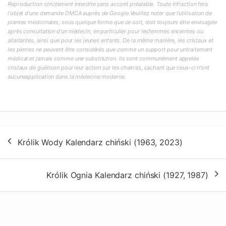
Reproduction strictement interdite sans accord préalable. Toute infraction fera
l'objet d'une demande DMCA auprès de Google.Veuillez noter que l'utilisation de
plantes médicinales, sous quelque forme que ce soit, doit toujours être envisagée
après consultation d'un médecin, en particulier pour lesfemmes enceintes ou
allaitantes, ainsi que pour les jeunes enfants. De la même manière, les cristaux et
les pierres ne peuvent être considérés que comme un support pour untraitement
médical et jamais comme une substitution. Ils sont communément appelés
cristaux de guérison pour leur action sur les chakras, sachant que ceux-ci n'ont
aucuneapplication dans la médecine moderne.
Nawigacja
Królik Wody Kalendarz chiński (1963, 2023)
wpisu
Królik Ognia Kalendarz chiński (1927, 1987)