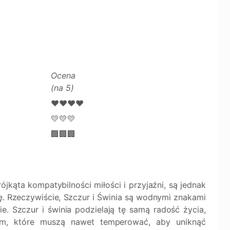
Ocena
(na 5)
❤️❤️❤️❤️
💛💛💛
🏢🏢🏢
rójkąta kompatybilności miłości i przyjaźni, są jednak
ę. Rzeczywiście, Szczur i Świnia są wodnymi znakami
ie. Szczur i świnia podzielają tę samą radość życia,
zm, które muszą nawet temperować, aby uniknąć