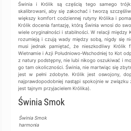
Świnia i Królik są częścią tego samego trójk
skalibrowani, aby się zakochać i tworzą szczęśli
większy komfort codziennej rutyny Królika i pom
Królik docenia fantazję, którą Świnia wnosi do swoj
wiele oryginalności i stabilności. W relacji między
rozumieją i czują wady między sobą, nigdy się ni
musi jednak pamiętać, że nieszkodliwy Królik
Wietnamie i Azji Południowo-Wschodniej to Kot odpow
z natury podstępny, nie lubi nikogo oszukiwać i m
go tam okoliczności. Świnia, nie martwiąc się zbyt
jest w pełni zdobyte. Królik jest oswojony, d
najprawdopodobniej nastąpi spokojnie w związku z 
jest tajnym przyjacielem Królika).
Świnia Smok
Świnia Smok
harmonia