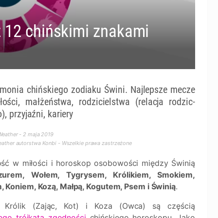
z 12 chińskimi znakami
monia chińskiego zodiaku Świni. Najlepsze mecze
łości, małżeństwa, rodzicielstwa (relacja rodzic-
), przyjaźni, kariery
eather - 2 maja 2019
ther autorstwa Konbi - Wszelkie prawa zastrzeżone
ść w miłości i horoskop osobowości między Świnią
zurem, Wołem, Tygrysem, Królikiem, Smokiem,
 Koniem, Kozą, Małpą, Kogutem, Psem i Świnią
.
, Królik (Zając, Kot) i Koza (Owca) są częścią
ego trójkąta zgodności
chińskiego horoskopu. Jako