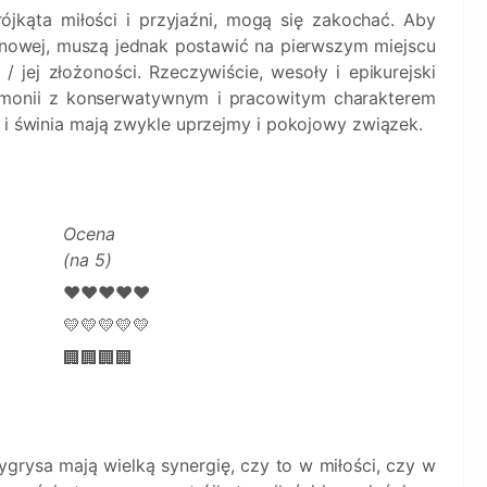
ójkąta miłości i przyjaźni, mogą się zakochać. Aby
nowej, muszą jednak postawić na pierwszym miejscu
 jej złożoności. Rzeczywiście, wesoły i epikurejski
armonii z konserwatywnym i pracowitym charakterem
ł i świnia mają zwykle uprzejmy i pokojowy związek.
Ocena
(na 5)
❤️❤️❤️❤️❤️
💛💛💛💛💛
🏢🏢🏢🏢
grysa mają wielką synergię, czy to w miłości, czy w