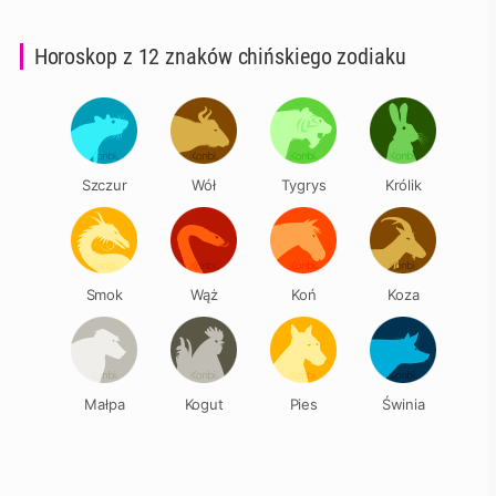
Horoskop z 12 znaków chińskiego zodiaku
Szczur
Wół
Tygrys
Królik
Smok
Wąż
Koń
Koza
Małpa
Kogut
Pies
Świnia