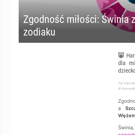
Zgodność miłości: Świnia 
zodiaku
🐷 Har
dla mi
dziecko
Par KarmaW
© KarmaWea
Zgodno
a
Szc
Wężem,
Świnia
czwart