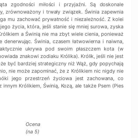
ąta zgodności miłości i przyjaźni. Są doskonale
wy, zrównoważony i trwały związek. Świnia zapewnia
aga mu zachować prywatność i niezależność. Z kolei
ego życia, która, jeśli stanie się mniej surowa, zyska
 Królikiem a Świnią nie ma zbyt wiele cienia, ponieważ
e denerwując. Świnia, czasem łatwowierna i naiwna,
 faktycznie ukrywa pod swoim płaszczem kota (w
iada znakowi zodiaku Królika). Królik, jeśli nie jest
oże być bardziej strategiczny niż Wąż, gdy popychają
nio, nie może zapominać, że z Królikiem nic nigdy nie
opóki jego przestrzeń życiowa jest zachowana, co
innym Królikiem, Świnią, Kozą, ale także Psem (Pies
Ocena
(na 5)