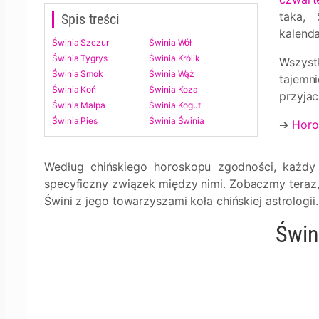
taka, 
Spis treści
kalenda
Świnia Szczur
Świnia Wół
Świnia Tygrys
Świnia Królik
Wszyst
Świnia Smok
Świnia Wąż
tajemn
Świnia Koń
Świnia Koza
przyjac
Świnia Małpa
Świnia Kogut
Świnia Pies
Świnia Świnia
➔
Horo
Według chińskiego horoskopu zgodności, każdy
specyficzny związek między nimi. Zobaczmy teraz, 
Świni z jego towarzyszami koła chińskiej astrologii.
Świn