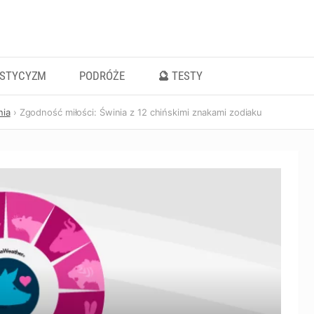
ISTYCYZM
PODRÓŻE
🔮 TESTY
nia
Zgodność miłości: Świnia z 12 chińskimi znakami zodiaku