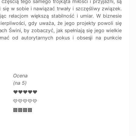
ą częścią tego samego trójkąta miłości i przyjaźni, są
się w sobie i nawiązać trwały i szczęśliwy związek.
ąc relacjom większą stabilność i umiar. W biznesie
ierpliwości, gdy uważa, że jego projekty powoli się
h Świni, by zobaczyć, jak spełniają się jego wielkie
mać od autorytarnych pokus i obsesji na punkcie
Ocena
(na 5)
❤️❤️❤️❤️❤️
💛💛💛💛💛
🏢🏢🏢🏢