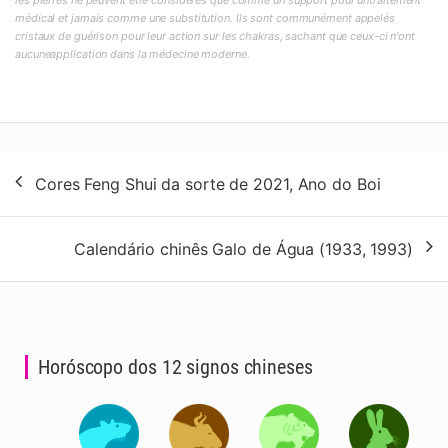
les pierres ne peuvent être considérés que comme un support pour untraitement
médical et jamais comme une substitution. Ils sont communément appelés
cristaux de guérison pour leur action sur les chakras, sachant que ceux-ci n'ont
aucuneapplication dans la médecine moderne.
Navegação
Cores Feng Shui da sorte de 2021, Ano do Boi
de
artigos
Calendário chinês Galo de Água (1933, 1993)
Horóscopo dos 12 signos chineses