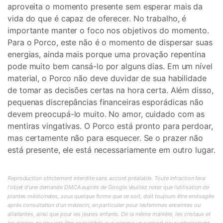
aproveita o momento presente sem esperar mais da
vida do que é capaz de oferecer. No trabalho, é
importante manter o foco nos objetivos do momento.
Para o Porco, este não é o momento de dispersar suas
energias, ainda mais porque uma provação repentina
pode muito bem cansá-lo por alguns dias. Em um nível
material, o Porco não deve duvidar de sua habilidade
de tomar as decisões certas na hora certa. Além disso,
pequenas discrepâncias financeiras esporádicas não
devem preocupá-lo muito. No amor, cuidado com as
mentiras vingativas. O Porco está pronto para perdoar,
mas certamente não para esquecer. Se o prazer não
está presente, ele está necessariamente em outro lugar.
Reproduction strictement interdite sans accord préalable. Toute infraction fera
l'objet d'une demande DMCA auprès de Google.Veuillez noter que l'utilisation de
plantes médicinales, sous quelque forme que ce soit, doit toujours être envisagée
après consultation d'un médecin, en particulier pour lesfemmes enceintes ou
allaitantes, ainsi que pour les jeunes enfants. De la même manière, les cristaux et