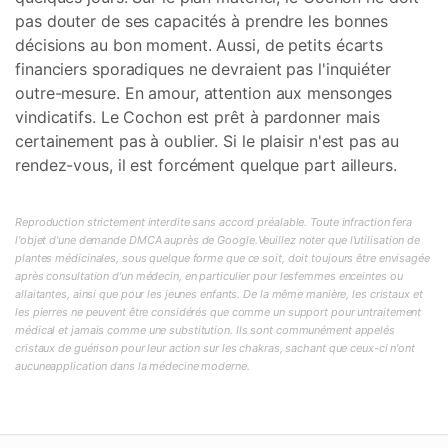
pas douter de ses capacités à prendre les bonnes
décisions au bon moment. Aussi, de petits écarts
financiers sporadiques ne devraient pas l'inquiéter
outre-mesure. En amour, attention aux mensonges
vindicatifs. Le Cochon est prêt à pardonner mais
certainement pas à oublier. Si le plaisir n'est pas au
rendez-vous, il est forcément quelque part ailleurs.
Reproduction strictement interdite sans accord préalable. Toute infraction fera
l'objet d'une demande DMCA auprès de Google.Veuillez noter que l'utilisation de
plantes médicinales, sous quelque forme que ce soit, doit toujours être envisagée
après consultation d'un médecin, en particulier pour lesfemmes enceintes ou
allaitantes, ainsi que pour les jeunes enfants. De la même manière, les cristaux et
les pierres ne peuvent être considérés que comme un support pour untraitement
médical et jamais comme une substitution. Ils sont communément appelés
cristaux de guérison pour leur action sur les chakras, sachant que ceux-ci n'ont
aucuneapplication dans la médecine moderne.