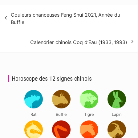
Navigation
Couleurs chanceuses Feng Shui 2021, Année du
de
Buffle
l’article
Calendrier chinois Coq d’Eau (1933, 1993)
Horoscope des 12 signes chinois
Rat
Buffle
Tigre
Lapin