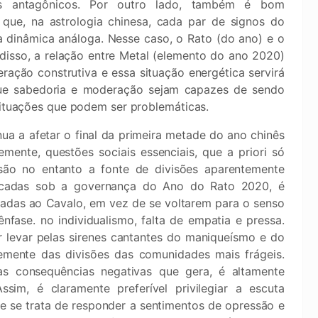
es antagônicos. Por outro lado, também é bom
 que, na astrologia chinesa, cada par de signos do
 dinâmica análoga. Nesse caso, o Rato (do ano) e o
isso, a relação entre Metal (elemento do ano 2020)
ação construtiva e essa situação energética servirá
ue sabedoria e moderação sejam capazes de sendo
 situações que podem ser problemáticas.
ua a afetar o final da primeira metade do ano chinês
ente, questões sociais essenciais, que a priori só
são no entanto a fonte de divisões aparentemente
olocadas sob a governança do Ano do Rato 2020, é
iadas ao Cavalo, em vez de se voltarem para o senso
ase. no individualismo, falta de empatia e pressa.
r levar pelas sirenes cantantes do maniqueísmo e do
emente das divisões das comunidades mais frágeis.
as consequências negativas que gera, é altamente
sim, é claramente preferível privilegiar a escuta
se se trata de responder a sentimentos de opressão e