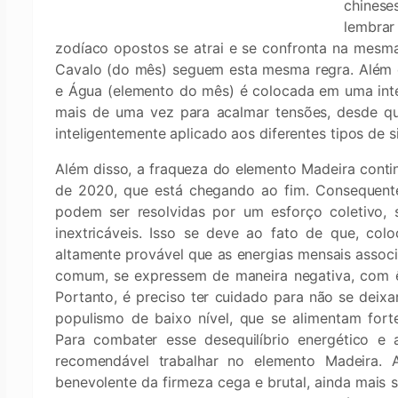
chines
lembrar
zodíaco opostos se atrai e se confronta na mesma
Cavalo (do mês) seguem esta mesma regra. Além d
e Água (elemento do mês) é colocada em uma inter
mais de uma vez para acalmar tensões, desde q
inteligentemente aplicado aos diferentes tipos de
Além disso, a fraqueza do elemento Madeira contin
de 2020, que está chegando ao fim. Consequentem
podem ser resolvidas por um esforço coletivo, 
inextricáveis. Isso se deve ao fato de que, c
altamente provável que as energias mensais assoc
comum, se expressem de maneira negativa, com ênf
Portanto, é preciso ter cuidado para não se deixa
populismo de baixo nível, que se alimentam fort
Para combater esse desequilíbrio energético e 
recomendável trabalhar no elemento Madeira. As
benevolente da firmeza cega e brutal, ainda mais 