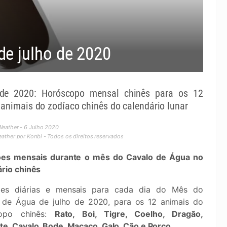
e julho de 2020
de 2020: Horóscopo mensal chinês para os 12
 animais do zodíaco chinês do calendário lunar
eather - 6 Julho 2020
ther por Konbi - Todos os direitos reservados
ões mensais durante o mês do Cavalo de Água no
ário chinês
ões diárias e mensais para cada dia do Mês do
 de Água de julho de 2020, para os 12 animais do
copo chinês:
Rato, Boi, Tigre, Coelho, Dragão,
te, Cavalo, Bode, Macaco, Galo, Cão e Porco
.