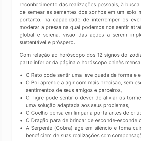
reconhecimento das realizações pessoais, à busca
de semear as sementes dos sonhos em um solo mais
portanto, na capacidade de interromper os eve
moderar a pressa na qual podemos nos sentir atra
global e serena. visão das ações a serem imp
sustentável e próspero.
Com relação ao horóscopo dos 12 signos do zodía
parte inferior da página o horóscopo chinês mensa
O Rato pode sentir uma leve queda de forma e e
O Boi aprende a agir com mais precisão, sem e
sentimentos de seus amigos e parceiros,
O Tigre pode sentir o dever de aliviar os torm
uma solução adaptada aos seus problemas,
O Coelho pensa em limpar a porta antes de critic
O Dragão para de brincar de esconde-esconde 
A Serpente (Cobra) age em silêncio e toma cui
beneficiem de suas realizações sem compensaç