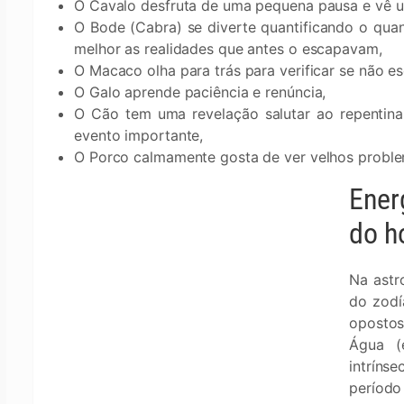
O Cavalo desfruta de uma pequena pausa e vê u
O Bode (Cabra) se diverte quantificando o qua
melhor as realidades que antes o escapavam,
O Macaco olha para trás para verificar se não e
O Galo aprende paciência e renúncia,
O Cão tem uma revelação salutar ao repentin
evento importante,
O Porco calmamente gosta de ver velhos probl
Ener
do h
Na astr
do zodí
opostos
Água (
intríns
período