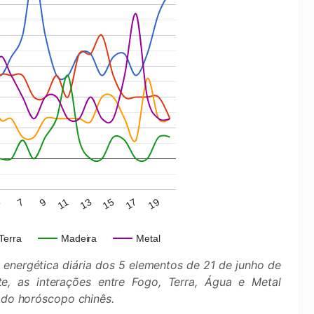
9
15
5
11
17
7
13
19
Terra
Madeira
Metal
 energética diária dos 5 elementos de 21 de junho de
e, as interações entre Fogo, Terra, Água e Metal
s do horóscopo chinês.