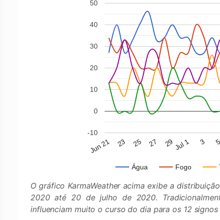
50
40
30
20
10
0
-10
Jun 21
27
3
23
29
25
Jul 1
Água
Fogo
O gráfico KarmaWeather acima exibe a distribuição
2020 até 20 de julho de 2020. Tradicionalment
influenciam muito o curso do dia para os 12 signo