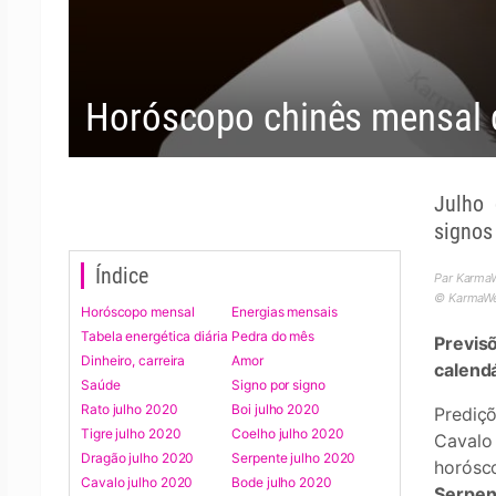
Horóscopo chinês mensal d
Julho 
signos
Índice
Par KarmaW
© KarmaWea
Horóscopo mensal
Energias mensais
Tabela energética diária
Pedra do mês
Previs
Dinheiro, carreira
Amor
calend
Saúde
Signo por signo
Rato julho 2020
Boi julho 2020
Prediç
Tigre julho 2020
Coelho julho 2020
Cavalo
Dragão julho 2020
Serpente julho 2020
horós
Cavalo julho 2020
Bode julho 2020
Serpen