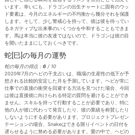
います。幸いにも、ドラゴンの出生チャートに固有のウッ
ド要素は、今月のエネルギーの不均衡から幾分それを保護
します。そして、少し警戒心を持って、彼は彼を待ってい
るネガティブな出来事のいくつかを中和することもできま
す。馬は本当に彼の友達ではないので、ドラゴンは彼の目
を開いたままにしておくべきです。
蛇[巳]の毎月の運勢
蛇の毎月の得点：
6
/ 10
2020年7月のヘビの干支占いは、職場の生産性の低下が予
想される比較的安定した月を予測しています。ヘビが常に
仕事での直接の衝突を回避する方法を見つけた場合、今回
は彼は直接彼に向けられる特定の質問を避けることができ
ません。スキルを持って行動することが必要であり、特に
他の人が彼に代わって発言したり、彼の業績を称賛したり
しないようにする必要があります。プロジェクトプレゼン
テーションの場合、Snakeはできる限りイベントの日付を
遅らせるように努める必要があります。愛の中で、ヘビの