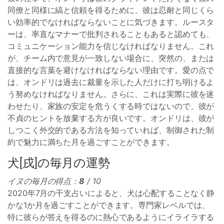
同僚と同様に縞と信頼を得るために、彼は忍耐と同じくら
い効率的でなければならないことに気づきます。ルースタ
ーは、率直なマナーで批判されることもあると認めても、
コミュニケーション能力を信じなければなりません。これ
が、チーム内で意見が一致しない場合に、突然の、または
直接的な言葉を避けなければならない理由です。愛の点で
は、オンドリは過去に裁量を示した人だけに打ち明けるよ
う努めなければなりません。さらに、これは実際に彼を迷
わせたり、家族の安定を危うくする時ではないので、彼が
不貞のヒントを放棄する方が良いです。オンドリは、彼が
しつこく外交的である方法を知っていれば、制御された制
約で魅力に満ちた月を過ごすことができます。
犬[戌]の毎月の運勢
イヌの毎月の得点：
8
/ 10
2020年7月の干支占いによると、犬は心配することなく静
かな1か月を過ごすことができます。専門家レベルでは、
特に彼らが答えを得るのに熱心であるようにイライラする