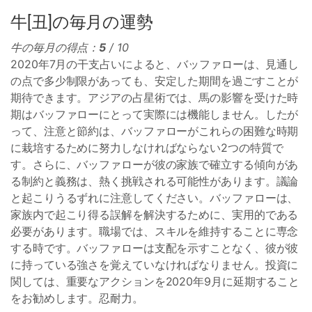
牛[丑]の毎月の運勢
牛の毎月の得点：
5
/ 10
2020年7月の干支占いによると、バッファローは、見通し
の点で多少制限があっても、安定した期間を過ごすことが
期待できます。アジアの占星術では、馬の影響を受けた時
期はバッファローにとって実際には機能しません。したが
って、注意と節約は、バッファローがこれらの困難な時期
に栽培するために努力しなければならない2つの特質で
す。さらに、バッファローが彼の家族で確立する傾向があ
る制約と義務は、熱く挑戦される可能性があります。議論
と起こりうるずれに注意してください。バッファローは、
家族内で起こり得る誤解を解決するために、実用的である
必要があります。職場では、スキルを維持することに専念
する時です。バッファローは支配を示すことなく、彼が彼
に持っている強さを覚えていなければなりません。投資に
関しては、重要なアクションを2020年9月に延期すること
をお勧めします。忍耐力。