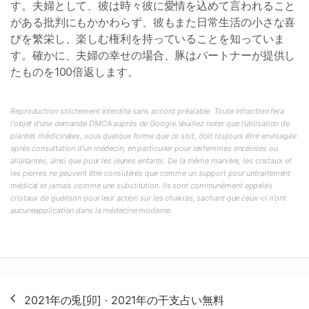
す。夫婦として、彼は時々彼に愛情を込めて言われること
がある批判にもかかわらず、彼もまた日常生活の小さな喜
びを繁栄し、楽しむ権利を持っていることを知っていま
す。確かに、夫婦の幸せの場合、豚はパートナーが提供し
たものを100倍返します。
Reproduction strictement interdite sans accord préalable. Toute infraction fera
l'objet d'une demande DMCA auprès de Google.Veuillez noter que l'utilisation de
plantes médicinales, sous quelque forme que ce soit, doit toujours être envisagée
après consultation d'un médecin, en particulier pour lesfemmes enceintes ou
allaitantes, ainsi que pour les jeunes enfants. De la même manière, les cristaux et
les pierres ne peuvent être considérés que comme un support pour untraitement
médical et jamais comme une substitution. Ils sont communément appelés
cristaux de guérison pour leur action sur les chakras, sachant que ceux-ci n'ont
aucuneapplication dans la médecine moderne.
投
2021年の兎[卯] · 2021年の干支占い無料
稿