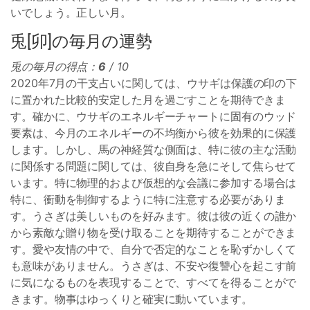
いでしょう。正しい月。
兎[卯]の毎月の運勢
兎の毎月の得点：
6
/ 10
2020年7月の干支占いに関しては、ウサギは保護の印の下
に置かれた比較的安定した月を過ごすことを期待できま
す。確かに、ウサギのエネルギーチャートに固有のウッド
要素は、今月のエネルギーの不均衡から彼を効果的に保護
します。しかし、馬の神経質な側面は、特に彼の主な活動
に関係する問題に関しては、彼自身を急にそして焦らせて
います。特に物理的および仮想的な会議に参加する場合は
特に、衝動を制御するように特に注意する必要がありま
す。うさぎは美しいものを好みます。彼は彼の近くの誰か
から素敵な贈り物を受け取ることを期待することができま
す。愛や友情の中で、自分で否定的なことを恥ずかしくて
も意味がありません。うさぎは、不安や復讐心を起こす前
に気になるものを表現することで、すべてを得ることがで
きます。物事はゆっくりと確実に動いています。