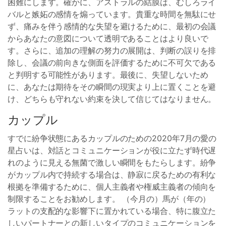
困難にします。確かに、アストラルの結膜は、むしろライ
バルと嫉妬の感情を煽っています。貴重な時間を無駄にせ
ず、痛みを伴う感情的な失望を避けるために、最初の会議
からあなたの意図について透明であることはより良いで
す。さらに、追加の理解の努力の展開は、判断の誤りを排
除し、会議の前向きな側面を評価するために不可欠である
と判明する可能性があります。最後に、失望しないため
に、あなたは期待をその瞬間の現実より上に置くことを避
け、どちらも守れない約束を決して信じてはなりません。
カップル
すでに紛争状態にあるカップルのための2020年7月の愛の
星占いは、対話とコミュニケーションが役に立たず時代遅
れのように見える無菌で激しい瞬間をもたらします。紛争
がカップル内で持続する場合は、静寂に戻るための有利な
根拠を準備するために、個人主義者や権威主義者の傾向を
制限することをお勧めします。 （今月の）馬が（年の）
ラットの支配的な影響下に置かれている場合、特に腹立た
しいパートナーとの新しいタイプのコミュニケーションを