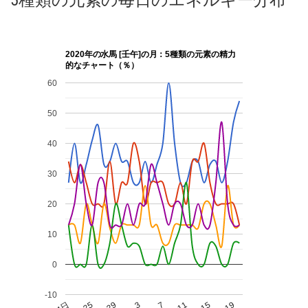
5種類の元素の毎日のエネルギー分布
2020年の水馬 [壬午]の月：5種類の元素の精力
的なチャート（％）
60
50
40
30
20
10
0
-10
25
29
3
7
11
15
19