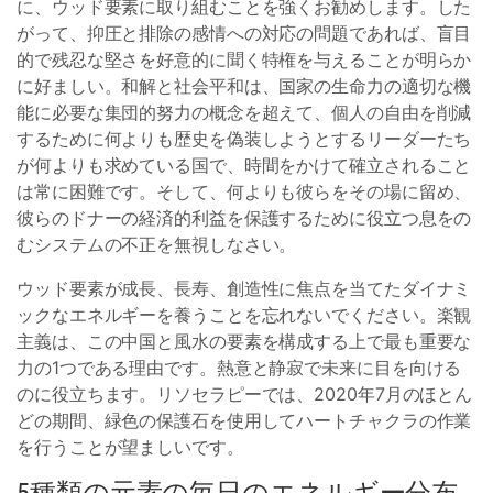
に、ウッド要素に取り組むことを強くお勧めします。した
がって、抑圧と排除の感情への対応の問題であれば、盲目
的で残忍な堅さを好意的に聞く特権を与えることが明らか
に好ましい。和解と社会平和は、国家の生命力の適切な機
能に必要な集団的努力の概念を超えて、個人の自由を削減
するために何よりも歴史を偽装しようとするリーダーたち
が何よりも求めている国で、時間をかけて確立されること
は常に困難です。そして、何よりも彼らをその場に留め、
彼らのドナーの経済的利益を保護するために役立つ息をの
むシステムの不正を無視しなさい。
ウッド要素が成長、長寿、創造性に焦点を当てたダイナミ
ックなエネルギーを養うことを忘れないでください。楽観
主義は、この中国と風水の要素を構成する上で最も重要な
力の1つである理由です。熱意と静寂で未来に目を向ける
のに役立ちます。リソセラピーでは、2020年7月のほとん
どの期間、緑色の保護石を使用してハートチャクラの作業
を行うことが望ましいです。