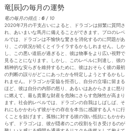
竜[辰]の毎月の運勢
竜の毎月の得点：
6
/ 10
2020年7月の干支占いによると、ドラゴンは頻繁に質問さ
れ、あいまいな馬月に備えることができます。プロのレベ
ルでは、ドラゴンは不愉快な驚きを消化するのに問題があ
り、この状況が続くとイライラするかもしれません。しか
し、この悪い道筋が過ぎると、彼は物事をより広い視野で
見ることになります。しかし、このレベルに到達し、彼の
精神的な安らぎを維持するために、彼はおそらく彼の最初
の判断の誤りがどこにあったかを特定しようとするかもし
れません。ドラゴンが妥協を拒否し、自分の立場に留まる
ほど、彼は自分の内部の怒り、あるいはあからさまに怒り
に燃えて、最も貴重な財産を危険にさらす危険性が高まり
ます。社会的レベルでは、ドラゴンの自我はしばしば、そ
れにもかかわらず彼がその存在を本当に感謝する人々に行
くことを妨げます。孤独に対する彼の強い抵抗にもかかわ
らず、ドラゴンは、彼が隠者のこの役割を引き受けるのが
難しいと感じる瞬間を通過するリスクを依然として抱えて