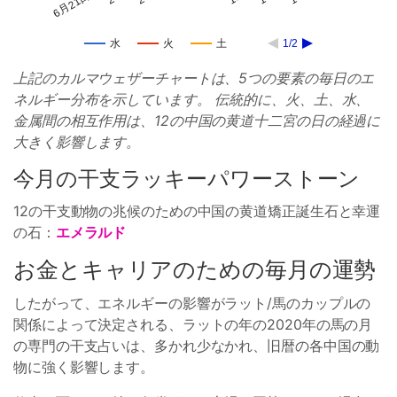
6月21日
水
火
土
1/2
上記のカルマウェザーチャートは、5つの要素の毎日のエ
ネルギー分布を示しています。 伝統的に、火、土、水、
金属間の相互作用は、12の中国の黄道十二宮の日の経過に
大きく影響します。
今月の干支ラッキーパワーストーン
12の干支動物の兆候のための中国の黄道矯正誕生石と幸運
の石：
エメラルド
お金とキャリアのための毎月の運勢
したがって、エネルギーの影響がラット/馬のカップルの
関係によって決定される、ラットの年の2020年の馬の月
の専門の干支占いは、多かれ少なかれ、旧暦の各中国の動
物に強く影響します。