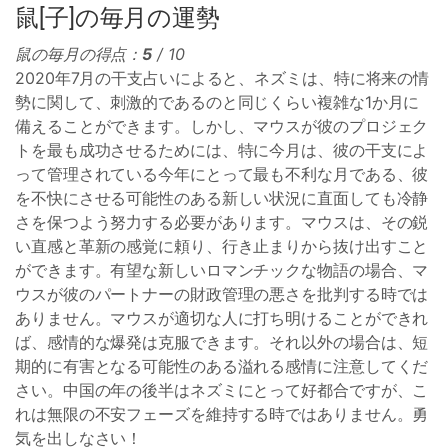
鼠[子]の毎月の運勢
鼠の毎月の得点：
5
/ 10
2020年7月の干支占いによると、ネズミは、特に将来の情
勢に関して、刺激的であるのと同じくらい複雑な1か月に
備えることができます。しかし、マウスが彼のプロジェク
トを最も成功させるためには、特に今月は、彼の干支によ
って管理されている今年にとって最も不利な月である、彼
を不快にさせる可能性のある新しい状況に直面しても冷静
さを保つよう努力する必要があります。マウスは、その鋭
い直感と革新の感覚に頼り、行き止まりから抜け出すこと
ができます。有望な新しいロマンチックな物語の場合、マ
ウスが彼のパートナーの財政管理の悪さを批判する時では
ありません。マウスが適切な人に打ち明けることができれ
ば、感情的な爆発は克服できます。それ以外の場合は、短
期的に有害となる可能性のある溢れる感情に注意してくだ
さい。中国の年の後半はネズミにとって好都合ですが、こ
れは無限の不安フェーズを維持する時ではありません。勇
気を出しなさい！