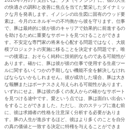
2020年7月の干支占いは、ブタ（イノシシ）に、彼の人生
の快適さの調和と改善に焦点を当てた繁栄したダイナミッ
クな月を発表します。イノシシの出生図に固有のウッド要
素は、今月のエネルギーの不均衡から彼を守ります。仕事
で、豚は最終的に彼が彼のキャリアで効果的に前進するの
を助けるために重要なサポートを見つけることができま
す。不安定な専門家の将来を心配する問題ではなく、大規
模プロジェクトの実施に移ることを決定する問題です。唯
一の後退は、おそらく純粋に技術的なものである可能性が
あります。確かに、豚は彼が彼の仕事で使用する生産ツー
ルに関するいくつかの予期しない機能不全を解決しなけれ
ばならないかもしれません。彼が成功した場合、豚は大き
な報酬またはボーナスさえ与えられる可能性があります。
いずれにせよ、豚は彼の多くの友人からの確かなサポート
を見つける途中です。愛という点では、豚は面白い出会い
をすることができました。ただし、次のステップに進む前
に、彼は求婚者の性格を注意深く分析する必要がありま
す。豚の人生が進歩するほど、彼はより多くのことを自分
の真の価値と一致する決定に特権を与えることができま