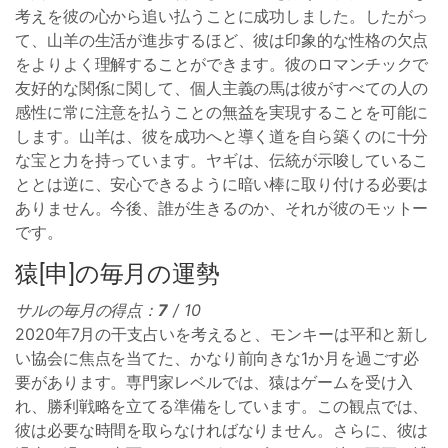
考えを彼の心から追い払うことに成功しました。したがっ
て、山羊の生活が進歩するほど、彼は印象的な性格の欠点
をよりよく理解することができます。彼のロマンチックで
友好的な関係に関して、個人主義の馬は彼がすべての人の
感性に常に注意を払うことの無益を実現することを可能に
します。山羊は、彼を成功へと導く道を自ら築くのに十分
な宝と力を持っています。ヤギは、伝統が示唆しているこ
ととは逆に、安心できるように暗い棒に取り付ける必要は
ありません。今後、誰が生きるのか、それが彼のモットー
です。
猿[申]の毎月の運勢
サルの毎月の得点：
7
/ 10
2020年7月の干支占いを考えると、モンキーは平和と新し
い協会に焦点を当てた、かなり前向きな1か月を過ごす必
要があります。専門家レベルでは、猿はゲームを受け入
れ、勝利戦略を立てる準備をしています。この観点では、
彼は必要な時間を取らなければなりません。さらに、彼は