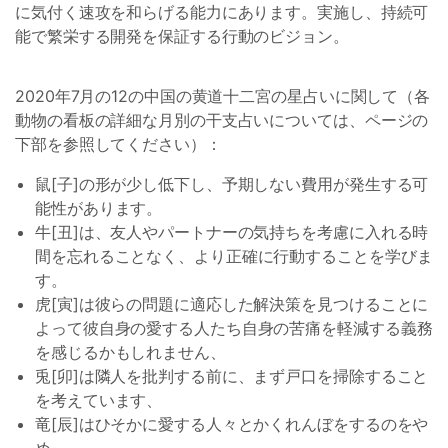
に気付く速攻を和らげる能力にあります。実施し、持続可
能で繁栄する開発を保証する行動のビジョン。
2020年7月の12の中国の黄道十二宮の星占いに関して（各
動物の看板の詳細な月別の干支占いについては、ページの
下部を参照してください）：
鼠[子]の形が少し低下し、予期しない費用が発生する可
能性があります。
牛[丑]は、友人やパートナーの気持ちを考慮に入れる時
間を忘れることなく、より正確に行動することを学びま
す。
虎[寅]は彼らの問題に適応した解決策を見つけることに
よって彼自身の愛する人たち自身の苦痛を軽減する義務
を感じるかもしれません、
兎[卯]は隣人を批判する前に、まず戸口を掃除すること
を考えています、
竜[辰]はひそかに愛する人々とかくれんぼをするのをや