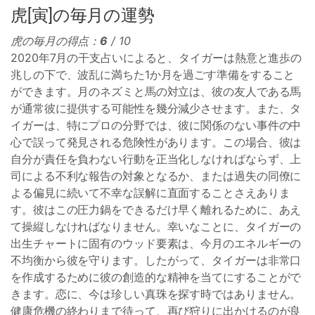
虎[寅]の毎月の運勢
虎の毎月の得点：
6
/ 10
2020年7月の干支占いによると、タイガーは熱意と進歩の
兆しの下で、波乱に満ちた1か月を過ごす準備をすること
ができます。月のネズミと馬の対立は、彼の友人である馬
が通常彼に提供する可能性を幾分減少させます。また、タ
イガーは、特にプロの分野では、彼に関係のない事件の中
心で誤って発見される危険性があります。この場合、彼は
自分が責任を負わない行動を正当化しなければならず、上
司による不利な報告の対象となるか、または過失の同僚に
よる偏見に続いて不幸な誤解に直面することさえありま
す。彼はこの圧力鍋をできるだけ早く離れるために、あえ
て操縦しなければなりません。幸いなことに、タイガーの
出生チャートに固有のウッド要素は、今月のエネルギーの
不均衡から彼を守ります。したがって、タイガーは非常口
を作成するために彼の創造的な精神を当てにすることがで
きます。恋に、今は珍しい真珠を探す時ではありません。
健康危機の終わりまで待って、再び狩りに出かけるのが良