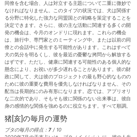
同僚を含む場合、人は対立する主題について二重に微妙で
なければなりません。このタイプの状況では、犬は関係す
る分野に特化した強力な同盟国との戦略を策定することを
決定できます。さらに、彼の主な活動に関連する多くの開
発の機会は、今月のオンドリに現れます。これらの機会
は、旅行中、専門家とのミーティング中、または以前の同
僚との会話中に発生する可能性があります。これはすべて
犬の気分を明るくし、彼を最近の憂鬱な拷問から解放する
はずです。ただし、健康に関連する可能性のある個人的な
懸念により、お祝いが多少遅れることがあります。彼の財
政に関して、犬は彼のプロジェクトの最も野心的なものの
ために彼の重要な費用を優先しなければなりません、その
配当は長期的にのみ有形になります。恋では、アプリオリ
な二次的であり、そもそも彼に関係のない出来事は、彼自
身の感情的な関係を強めるのに役立ちます。すべて順調。
猪[亥]の毎月の運勢
ブタの毎月の得点：
7
/ 10