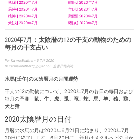
竜[辰] 2020年7月
蛇[巳] 2020年7月
馬[午] 2020年7月
羊[未] 2020年7月
猿[申] 2020年7月
鶏[酉] 2020年7月
犬[戌] 2020年7月
猪[亥] 2020年7月
2020年7月：太陰暦の12の干支の動物のための
毎月の干支占い
Par KarmaWeather - 6 7月 2020
© KarmaWeatherによるKonbi · 全著作権所有
水馬[壬午]の太陰暦月の月間運勢
干支の12の動物について、2020年7月の各日の毎日および
毎月の予測：
鼠、牛、虎、兎、竜、蛇、馬、羊、猿、鶏、
犬と猪
2020太陰暦月の日付
月暦の水馬の月は2020年6月21日に始まり、2020年7月
20日に終了します。6月20日に、新月はメタルヘビの月か