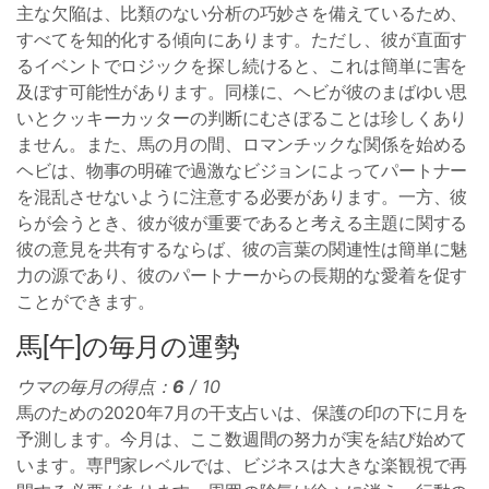
主な欠陥は、比類のない分析の巧妙さを備えているため、
すべてを知的化する傾向にあります。ただし、彼が直面す
るイベントでロジックを探し続けると、これは簡単に害を
及ぼす可能性があります。同様に、ヘビが彼のまばゆい思
いとクッキーカッターの判断にむさぼることは珍しくあり
ません。また、馬の月の間、ロマンチックな関係を始める
ヘビは、物事の明確で過激なビジョンによってパートナー
を混乱させないように注意する必要があります。一方、彼
らが会うとき、彼が彼が重要であると考える主題に関する
彼の意見を共有するならば、彼の言葉の関連性は簡単に魅
力の源であり、彼のパートナーからの長期的な愛着を促す
ことができます。
馬[午]の毎月の運勢
ウマの毎月の得点：
6
/ 10
馬のための2020年7月の干支占いは、保護の印の下に月を
予測します。今月は、ここ数週間の努力が実を結び始めて
います。専門家レベルでは、ビジネスは大きな楽観視で再