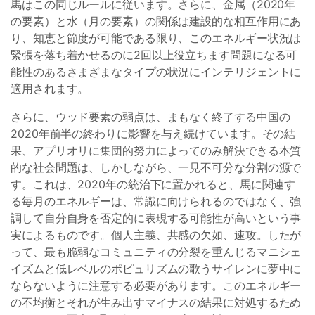
馬はこの同じルールに従います。さらに、金属（2020年
の要素）と水（月の要素）の関係は建設的な相互作用にあ
り、知恵と節度が可能である限り、このエネルギー状況は
緊張を落ち着かせるのに2回以上役立ちます問題になる可
能性のあるさまざまなタイプの状況にインテリジェントに
適用されます。
さらに、ウッド要素の弱点は、まもなく終了する中国の
2020年前半の終わりに影響を与え続けています。その結
果、アプリオリに集団的努力によってのみ解決できる本質
的な社会問題は、しかしながら、一見不可分な分割の源で
す。これは、2020年の統治下に置かれると、馬に関連す
る毎月のエネルギーは、常識に向けられるのではなく、強
調して自分自身を否定的に表現する可能性が高いという事
実によるものです。個人主義、共感の欠如、速攻。したが
って、最も脆弱なコミュニティの分裂を重んじるマニシェ
イズムと低レベルのポピュリズムの歌うサイレンに夢中に
ならないように注意する必要があります。このエネルギー
の不均衡とそれが生み出すマイナスの結果に対処するため