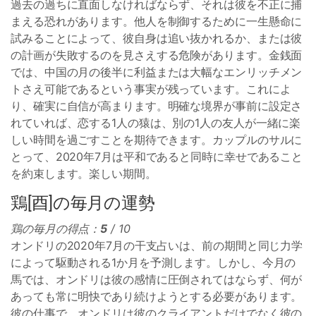
過去の過ちに直面しなければならず、それは彼を不正に捕
まえる恐れがあります。他人を制御するために一生懸命に
試みることによって、彼自身は追い抜かれるか、または彼
の計画が失敗するのを見さえする危険があります。金銭面
では、中​​国の月の後半に利益または大幅なエンリッチメン
トさえ可能であるという事実が残っています。これによ
り、確実に自信が高まります。明確な境界が事前に設定さ
れていれば、恋する1人の猿は、別の1人の友人が一緒に楽
しい時間を過ごすことを期待できます。カップルのサルに
とって、2020年7月は平和であると同時に幸せであること
を約束します。楽しい期間。
鶏[酉]の毎月の運勢
鶏の毎月の得点：
5
/ 10
オンドリの2020年7月の干支占いは、前の期間と同じ力学
によって駆動される1か月を予測します。しかし、今月の
馬では、オンドリは彼の感情に圧倒されてはならず、何が
あっても常に明快であり続けようとする必要があります。
彼の仕事で、オンドリは彼のクライアントだけでなく彼の