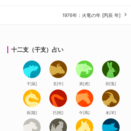
ナ
1976年：火竜の年 [丙辰 年]
ビ
ゲ
ー
シ
十二支（干支）占い
ョ
ン
子[鼠]
丑[牛]
寅[虎]
卯[兎]
辰[龍]
巳[蛇]
午[馬]
未[羊]