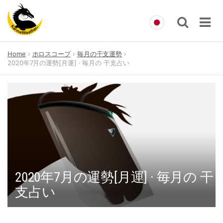
Skip
Home
ホロスコープ
毎月の干支運勢
to
2020年7月の運勢[月運] · 毎月の 干支占い
content
2020年7月の運勢[月運] · 毎月の 干
支占い