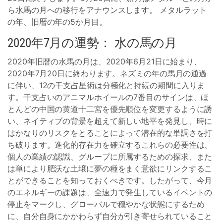
ら水馬の月への移行をアナウンスします。 メタルラット
の年、旧暦の年の5か月目。
2020年7月の運勢： 水の馬の月
2020年旧暦の水馬の月は、2020年6月21日に始まり、
2020年7月20日に終わります。ネズミの年の馬月の通過
に伴い、12の干支占星術は分極化と持続の期間に入りま
す。干支占いのアニマルホイールの7番目のサインは、ほ
とんどの中国の黄道十二宮を優先順位を変更するように誘
い、ネイティブの背景を超えて新しい地平を発見し、時に
はかなりのリスクをとることによって潜在的な単調さを打
ち破ります。進化的存在力を確立するこれらの必要性は、
個人の業績の認識、グループに所属するための探求、また
は単により肥沃な土壌に夢の種をまく意欲にリンクするこ
とができることを知っておくべきです。したがって、今月
のエネルギーの課題は、全速力で発生しているイベントの
停止をマークし、グローバルで穏やかな状態にするため
に、自分自身にかかわらず自分が引き寄せられていること