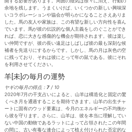
開する必要があります。周囲の陰気は徐々に消え、行動の
余地を残します。うまくいけば、いくつかの新しい興味深
いコラボレーションや協会が明らかになることさえありま
した。馬の友人や家族は、この有望な新しい方向性を喜ん
でいます。馬が彼の伝説的な個人主義をしのぐことができ
れば、恋に大きな感傷的な機会が期待されます。彼は楽し
い仲間ですが、彼の長い遠足はしばしば彼の最も深刻な候
補者を先送りにするからです。しかし、馬の月は灰色の空
に残っており、それは彼にとって年の鼠である。彼にそれ
を利用させてください。
羊[未]の毎月の運勢
ヤギの毎月の得点：
7
/ 10
2020年7月の干支占いによると、山羊は構造化と固定の驚
くべき月を通過することを期待できます。山羊の出生チャ
ートに固有のウッド要素は、今月のエネルギーの不均衡か
ら彼を守ります。さらに、山羊は、彼を本当に理解してい
ない中国の動物であるラットによって占領されたこの年間
の間に、古い有毒な連合によって植え付けられた否定的な