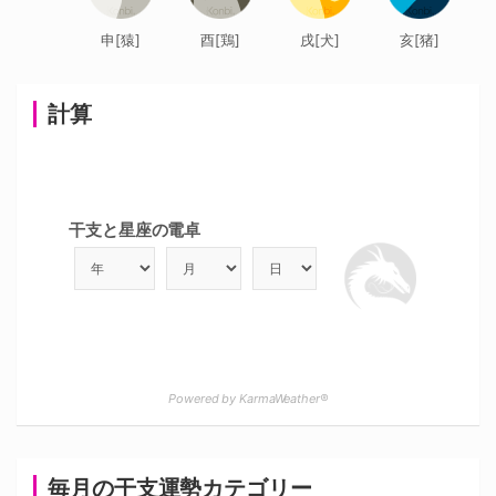
申[猿]
酉[鶏]
戌[犬]
亥[猪]
計算
干支と星座の電卓
Powered by KarmaWeather®
毎月の干支運勢カテゴリー