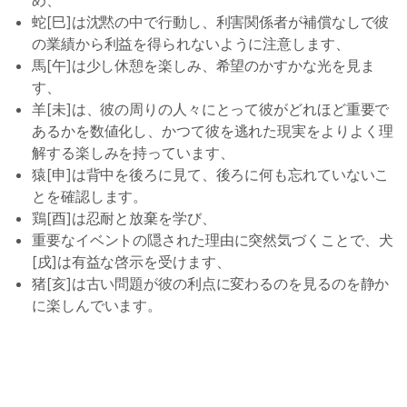
め、
蛇[巳]は沈黙の中で行動し、利害関係者が補償なしで彼
の業績から利益を得られないように注意します、
馬[午]は少し休憩を楽しみ、希望のかすかな光を見ま
す、
羊[未]は、彼の周りの人々にとって彼がどれほど重要で
あるかを数値化し、かつて彼を逃れた現実をよりよく理
解する楽しみを持っています、
猿[申]は背中を後ろに見て、後ろに何も忘れていないこ
とを確認します。
鶏[酉]は忍耐と放棄を学び、
重要なイベントの隠された理由に突然気づくことで、犬
[戌]は有益な啓示を受けます、
猪[亥]は古い問題が彼の利点に変わるのを見るのを静か
に楽しんでいます。