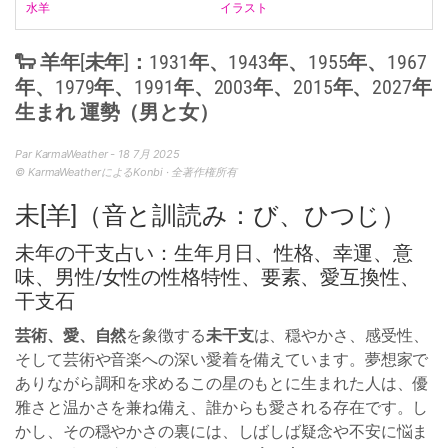
水羊
イラスト
🐑 羊年[未年]：1931年、1943年、1955年、1967
年、1979年、1991年、2003年、2015年、2027年
生まれ 運勢（男と女）
Par KarmaWeather - 18 7月 2025
© KarmaWeatherによるKonbi · 全著作権所有
未[羊]（音と訓読み：び、ひつじ）
未年の干支占い：生年月日、性格、幸運、意
味、男性/女性の性格特性、要素、愛互換性、
干支石
芸術、愛、自然
を象徴する
未干支
は、穏やかさ、感受性、
そして芸術や音楽への深い愛着を備えています。夢想家で
ありながら調和を求めるこの星のもとに生まれた人は、優
雅さと温かさを兼ね備え、誰からも愛される存在です。し
かし、その穏やかさの裏には、しばしば疑念や不安に悩ま