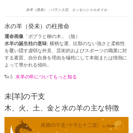
水羊（癸未）：バランス石、エッセンシャルオイル
水の羊（癸未）の柱推命
運命画像
「ポプラと柳の木」（陰）
水羊の誕生柱の意味
: 横柄な運、比類のない強さと柔軟性
を覆い隠す虚弱な外見、芸術的およびスポーツの職業に対
する素質、自分自身を理由を犠牲にして本能または情熱に
よって導かれる傾向。
🐑💧
水羊の年についてもっと知る
未[羊]の干支
木、火、土、金と水の羊の主な特徴