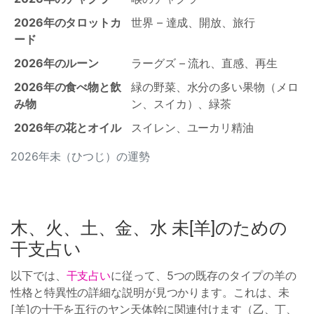
2026年のタロットカ
世界 – 達成、開放、旅行
ード
2026年のルーン
ラーグズ – 流れ、直感、再生
2026年の食べ物と飲
緑の野菜、水分の多い果物（メロ
み物
ン、スイカ）、緑茶
2026年の花とオイル
スイレン、ユーカリ精油
2026年未（ひつじ）の運勢
木、火、土、金、水 未[羊]のための
干支占い
以下では、
干支占い
に従って、5つの既存のタイプの羊の
性格と特異性の詳細な説明が見つかります。これは、未
[羊]の十干を五行のヤン天体幹に関連付けます（乙、丁、