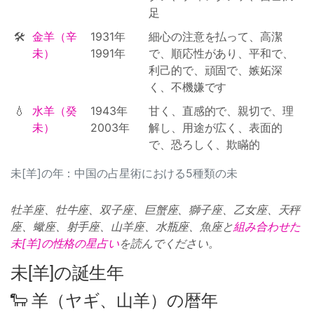
足
🛠
金羊（辛
1931年
細心の注意を払って、高潔
未）
1991年
で、順応性があり、平和で、
利己的で、頑固で、嫉妬深
く、不機嫌です
💧
水羊（癸
1943年
甘く、直感的で、親切で、理
未）
2003年
解し、用途が広く、表面的
で、恐ろしく、欺瞞的
未[羊]の年：中国の占星術における5種類の未
牡羊座、牡牛座、双子座、巨蟹座、獅子座、乙女座、天秤
座、蠍座、射手座、山羊座、水瓶座、魚座と
組み合わせた
未[羊]の性格の星占い
を読んでください。
未[羊]の誕生年
🐑 羊（ヤギ、山羊）の暦年