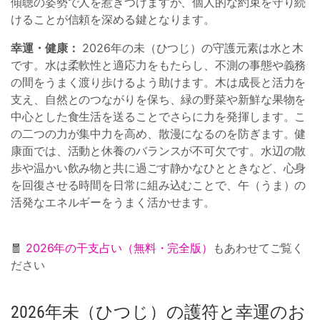
傾聴の姿勢で人を惹きつけますが、個人的な約束を守り続
けることが信頼を深める鍵となります。
幸運・健康：
2026年の未（ひつじ）の守護元素は水と木
です。水は柔軟性と適応力をもたらし、不測の事態や義務
の間をうまく渡り歩けるよう助けます。木は成長と活力を
支え、自然とのつながりを保ち、緑の野菜や新鮮な果物を
中心とした食生活を送ることでさらに力を発揮します。こ
の二つの力が集中力を高め、散漫になるのを防ぎます。健
康面では、活動と休養のバランスが不可欠です。水辺の散
歩や温かい飲み物と共に過ごす静かなひとときなど、心身
を回復させる時間を日常に組み込むことで、午（うま）の
活発なエネルギーをうまく活かせます。
🧧
2026年の干支占い（無料・完全版）
もあわせてご覧く
ださい
2026年未（ひつじ）の護符と幸運のお