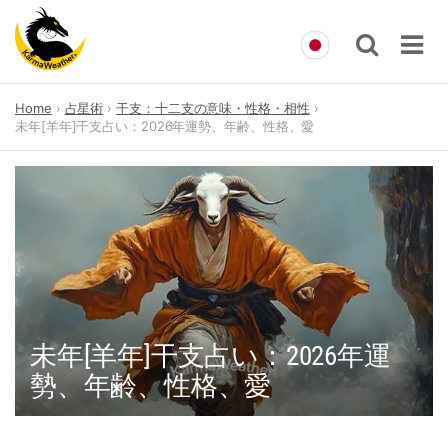
Skip
Home
占星術
干支：十二支の意味・性格・相性
to
未年[羊年]干支占い：2026年運勢、年齢、性格、愛
content
未年[羊年]干支占い：2026年運
勢、年齢、性格、愛