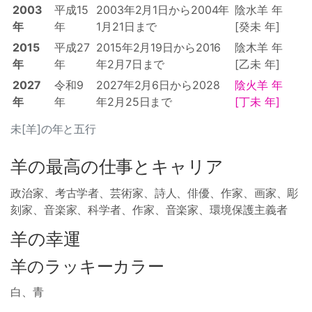
2003
平成15
2003年2月1日から2004年
陰水羊 年
年
年
1月21日まで
[癸未 年]
2015
平成27
2015年2月19日から2016
陰木羊 年
年
年
年2月7日まで
[乙未 年]
2027
令和9
2027年2月6日から2028
陰火羊 年
年
年
年2月25日まで
[丁未 年]
未[羊]の年と五行
羊の最高の仕事とキャリア
政治家、考古学者、芸術家、詩人、俳優、作家、画家、彫
刻家、音楽家、科学者、作家、音楽家、環境保護主義者
羊の幸運
羊のラッキーカラー
白、青