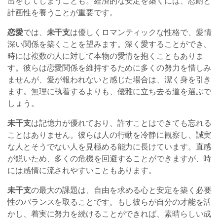
出をしてしまうことも。経済的な安定を築くには、忍耐と
計画性を養うことが重要です。
恋愛
では、
未干支
は優しくロマンティックな性格で、愛情
深い関係を築くことを望みます。深く愛することができ、
時には複数の人に対して本物の愛情を抱くこともありま
す。彼らは恋愛関係を維持するために多くの努力を惜しみ
ませんが、愛が報われないと感じた場合は、潔く身を引き
ます。無理に執着するよりも、優雅に立ち去る道を選ぶで
しょう。
未干支
は記憶力が優れており、許すことはできても忘れる
ことはありません。彼らは人の行動を冷静に観察し、誠実
な人とそうでない人を見極める能力に長けています。直感
が鋭いため、多くの危機を回避することができますが、時
には感情に流されやすいこともあります。
未干支
の最大の課題は、自由を求める心と安定を築く必要
性のバランスを取ることです。もし彼らが自分の才能を活
かし、着実に努力を続けることができれば、素晴らしい成