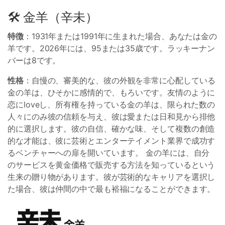
🛠 金羊（辛未）
特徴
：1931年または1991年に生まれた場合、あなたは金の
羊です。2026年には、95または35歳です。ラッキーナン
バーは8です。
性格
：自慢の、審美的な、彼の外観を非常に心配している
金の羊は、ひそかに感情的で、もろいです。友情のように
恋にloveし、所有権を持っている金の羊は、限られた数の
人々にのみ彼の信頼を与え、彼は愛または日和見から排他
的に選択します。彼の自信、確かな味、そして複数の創造
的な才能は、彼に芸術とエンターテイメント業界で成功す
るベンチャーへの扉を開いています。 金の羊には、自分
のサービスを黄金価格で販売する方法を知っているという
生来の贈り物があります。彼が芸術的なキャリアを選択し
た場合、彼は仲間の中で最も裕福になることができます。