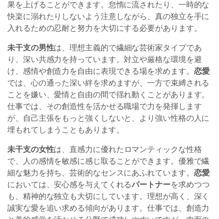
果を上げることができます。怠惰に流されたり、一時的な
快楽に溺れたりしないよう注意しながら、真の独立を手に
入れるための忍耐と努力を大切にする必要があります。
未干支の男性
は、理想主義的で繊細な芸術家タイプであ
り、深い共感力を持っています。対立や厳格な環境を避
け、感情や創造力を自由に表現できる場を求めます。
恋愛
では、心の通った深い絆を求めますが、一方で束縛される
ことを嫌い、愛情と自由の間で揺れ動くことがあります。
仕事では、その創造性を活かせる職場で力を発揮します
が、自己主張をもっと強くしないと、より強い性格の人に
埋もれてしまうこともあります。
未干支の女性
は、直感力に優れたロマンティックな性格
で、人の感情を敏感に感じ取ることができます。優雅で繊
細な魅力を持ち、芸術的なセンスにあふれています。
恋愛
においては、安心感を与えてくれる
パートナー
を求めつつ
も、精神的な独立も大切にしています。理想が高く、深く
誠実な愛を追い求める傾向があります。仕事では、創造力