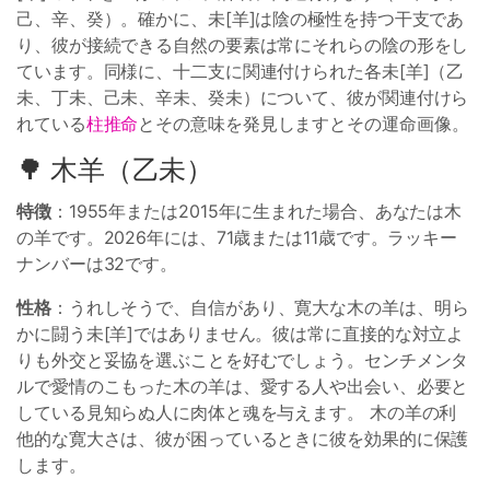
己、辛、癸）。確かに、未[羊]は陰の極性を持つ干支であ
り、彼が接続できる自然の要素は常にそれらの陰の形をし
ています。同様に、十二支に関連付けられた各未[羊]（乙
未、丁未、己未、辛未、癸未）について、彼が関連付けら
れている
柱推命
とその意味を発見しますとその運命画像。
🌳 木羊（乙未）
特徴
：1955年または2015年に生まれた場合、あなたは木
の羊です。2026年には、71歳または11歳です。ラッキー
ナンバーは32です。
性格
：うれしそうで、自信があり、寛大な木の羊は、明ら
かに闘う未[羊]ではありません。彼は常に直接的な対立よ
りも外交と妥協を選ぶことを好むでしょう。センチメンタ
ルで愛情のこもった木の羊は、愛する人や出会い、必要と
している見知らぬ人に肉体と魂を与えます。 木の羊の利
他的な寛大さは、彼が困っているときに彼を効果的に保護
します。