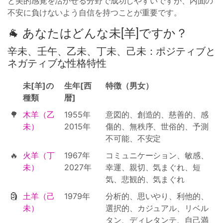
と美的感覚を活かせる分野で成功しやすいですが、内面の
不安に負けないよう自信を持つことが重要です。
🐐 あなたはどんな未[羊]ですか？
辛未、壬午、乙未、丁未、己未：ポジティブと
ネガティブな性格特性
未[羊]の
生年[西
特徴（男女）
種類
暦]
🌳
木羊（乙
1955年
意図的、創造的、慈善的、感
未）
2015年
傷的、無秩序、世俗的、予測
不可能、不安定
🔥
火羊（丁
1967年
コミュニケーション、敏感、
未）
2027年
幸運、親切、気まぐれ、短
気、悲観的、気まぐれ
🗿
土羊（己
1979年
分析的、思いやり、利他的、
未）
選択的、カジュアル、リベル
タン、ディレタンテ、自己満