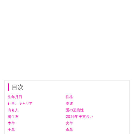
目次
生年月日
性格
仕事、キャリア
幸運
有名人
愛の互換性
誕生石
2026年 干支占い
木羊
火羊
土羊
金羊