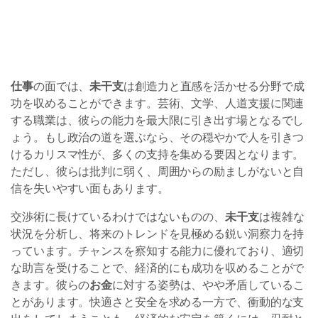
仕事
の面では、
未干支
は創造力と直感を活かせる分野で成
功を収めることができます。芸術、文学、人道支援に関連
する職業は、彼らの能力を最大限に引き出す場となるでし
ょう。もし政治の道を選ぶなら、その穏やかで人を引きつ
けるカリスマ性が、多くの支持を集める要因となります。
ただし、彼らは批判に弱く、周囲からの励ましがないと自
信を失いやすい面もあります。
交渉術に長けているわけではないものの、
未干支
は複雑な
状況を分析し、将来のトレンドを見極める鋭い洞察力を持
っています。チャンスを察知する能力に優れており、適切
な助言を受けることで、経済的にも成功を収めることがで
きます。彼らの
お金
に対する姿勢は、やや矛盾しているこ
とがあります。快適さと安全を求める一方で、衝動的な支