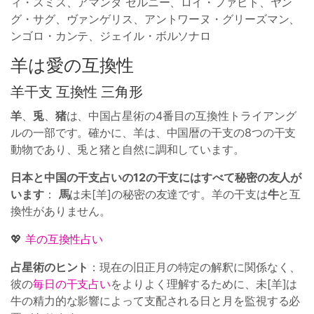
ィ・スミス、アマンダ セルニー、ロイ・ファビト、ヤン
グ・サグ、ヴァンゲリス、アントワーヌ・グリーズマン、
ンゴロ・カンテ、ジェイル・ボルソナロ
羊は愛の互換性
羊干支 互換性 三角形
羊
、
兎
、
猪
は、中国占星術の4番目の互換性トライアング
ルの一部です。確かに、羊は、中国暦の干支の8つの干支
動物であり、兎と猪と自然に調和しています。
日本と中国の干支占いの12の干支にはすべて秘密の友人が
います
：
馬
は未[羊]の秘密の友達です。羊の干支は
牛
と互
換性がありません。
💖
羊の互換性占い
占星術のヒント
：現在の旧正月の特定の解釈に関係なく、
彼の
毎日の干支占い
をよりよく理解するために、未[羊]は
牛の精力的な影響によって支配される日と月を監視する必