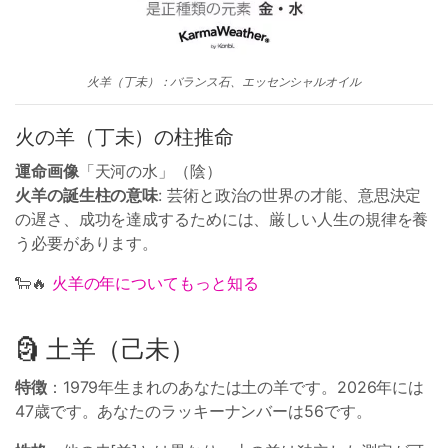
火羊（丁未）：バランス石、エッセンシャルオイル
火の羊（丁未）の柱推命
運命画像
「天河の水」（陰）
火羊の誕生柱の意味
: 芸術と政治の世界の才能、意思決定
の遅さ、成功を達成するためには、厳しい人生の規律を養
う必要があります。
🐑🔥
火羊の年についてもっと知る
🗿 土羊（己未）
特徴
：1979年生まれのあなたは土の羊です。2026年には
47歳です。あなたのラッキーナンバーは56です。