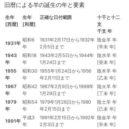
旧暦による羊の誕生の年と要素
生年
生年
正確な日付範囲
十干と十二
[西暦]
[和暦]
支
干支 年
昭和6
1931年2月17日から1932年
陰金羊 年
1931年
年
2月5日まで
[辛未 年]
1943
昭和18
1943年2月5日から1944年
陰水羊 年
年
年
1月24日まで
[癸未 年]
1955
昭和30
1955年1月24日から1956
陰木羊 年
年
年
年2月11日まで
[乙未 年]
1967
昭和42
1967年2月9日から1968年
陰火羊 年
年
年
1月29日まで
[丁未 年]
1979
昭和54
1979年1月28日から1980
陰土羊 年
年
年
年2月15日まで
[己未 年]
平成3
1991年2月15日から1992年
陰金羊 年
1991年
年
2月3日まで
[辛未 年]