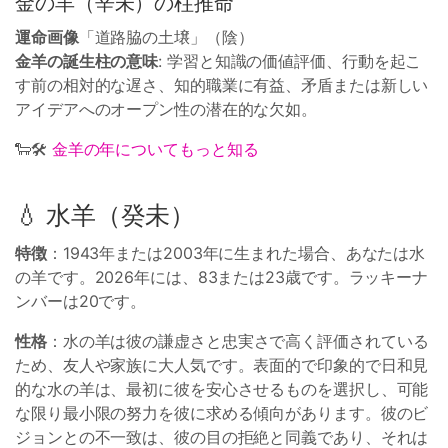
金の羊（辛未）の柱推命
運命画像
「道路脇の土壌」（陰）
金羊の誕生柱の意味
: 学習と知識の価値評価、行動を起こ
す前の相対的な遅さ、知的職業に有益、矛盾または新しい
アイデアへのオープン性の潜在的な欠如。
🐑🛠
金羊の年についてもっと知る
💧 水羊（癸未）
特徴
：1943年または2003年に生まれた場合、あなたは水
の羊です。2026年には、83または23歳です。ラッキーナ
ンバーは20です。
性格
：水の羊は彼の謙虚さと忠実さで高く評価されている
ため、友人や家族に大人気です。表面的で印象的で日和見
的な水の羊は、最初に彼を安心させるものを選択し、可能
な限り最小限の努力を彼に求める傾向があります。彼のビ
ジョンとの不一致は、彼の目の拒絶と同義であり、それは