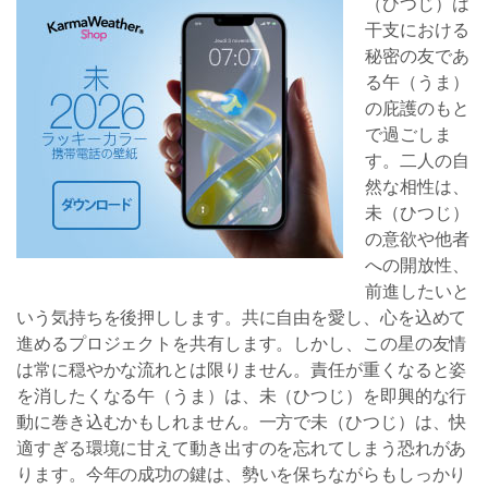
（ひつじ）は
干支における
秘密の友であ
る午（うま）
の庇護のもと
で過ごしま
す。二人の自
然な相性は、
未（ひつじ）
の意欲や他者
への開放性、
前進したいと
いう気持ちを後押しします。共に自由を愛し、心を込めて
進めるプロジェクトを共有します。しかし、この星の友情
は常に穏やかな流れとは限りません。責任が重くなると姿
を消したくなる午（うま）は、未（ひつじ）を即興的な行
動に巻き込むかもしれません。一方で未（ひつじ）は、快
適すぎる環境に甘えて動き出すのを忘れてしまう恐れがあ
ります。今年の成功の鍵は、勢いを保ちながらもしっかり