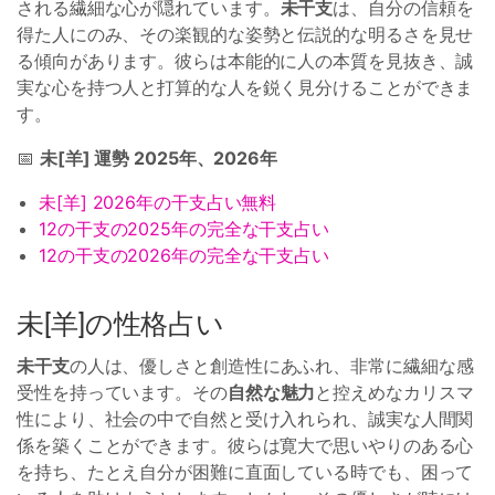
される繊細な心が隠れています。
未干支
は、自分の信頼を
得た人にのみ、その楽観的な姿勢と伝説的な明るさを見せ
る傾向があります。彼らは本能的に人の本質を見抜き、誠
実な心を持つ人と打算的な人を鋭く見分けることができま
す。
📅
未[羊] 運勢 2025年、2026年
未[羊] 2026年の干支占い無料
12の干支の2025年の完全な干支占い
12の干支の2026年の完全な干支占い
未[羊]の性格占い
未干支
の人は、優しさと創造性にあふれ、非常に繊細な感
受性を持っています。その
自然な魅力
と控えめなカリスマ
性により、社会の中で自然と受け入れられ、誠実な人間関
係を築くことができます。彼らは寛大で思いやりのある心
を持ち、たとえ自分が困難に直面している時でも、困って