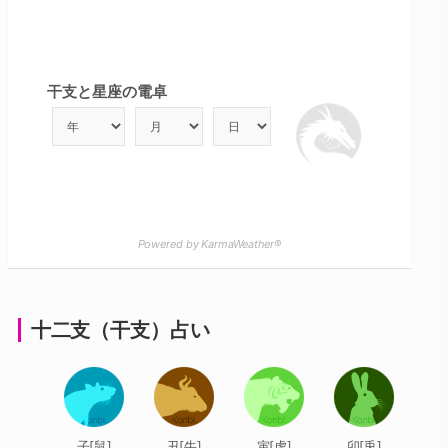
干支と星座の電卓
Powered by KarmaWeather®
十二支（干支）占い
子[鼠]
丑[牛]
寅[虎]
卯[兎]