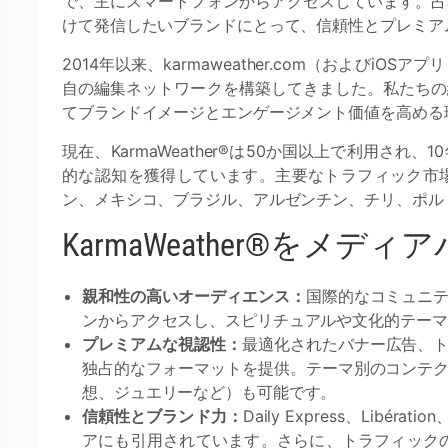
で、主にスマートフォンからアクセスしています。占
けて発信したいブランドにとって、信頼性とプレミア
2014年以来、karmaweather.com（および
自の編集ネットワークを構築してきました。私たちの
てブランドイメージとエンゲージメント価値を高める
現在、KarmaWeather®は50か国以上で利用さ
的な認知を獲得しています。主要なトラフィック市
ン、メキシコ、ブラジル、アルゼンチン、チリ、ポル
KarmaWeather®をメ
親和性の高いオーディエンス：
国際的なコミュニ
ンからアクセスし、スピリチュアルや文化的テーマ
プレミアムな視認性：
最適化されたバナー広告、
独占的なフォーマットを提供。テーマ別のコンテ
想、ジュエリーなど）も可能です。
信頼性とブランド力：
Daily Express、Libéra
アにも引用されています。さらに、トラフィック