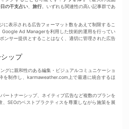
今日の干支占い
、
旅行
。いずれも関連性の高い記事群であ
ージに表示される広告フォーマット数をあえて制限するこ
gle Ad Managerを利用した技術的運用を行ってい
のをスポンサー提供とすることはなく、適切に管理された広告
ーシップ
ルビーイングに親和性のある編集・ビジュアルコミュニケーショ
作し、karmaweather.com上で最適に統合するほ
集パートナーシップ、ネイティブ広告など複数のプランを
験、SEOのベストプラクティスを尊重しながら施策を展