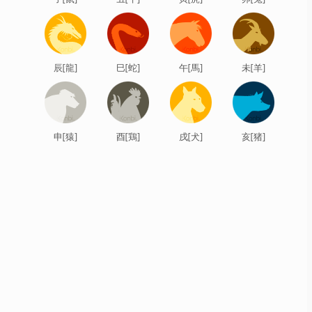
辰[龍]
巳[蛇]
午[馬]
未[羊]
申[猿]
酉[鶏]
戌[犬]
亥[猪]