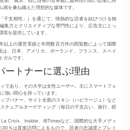
星術、風水、自己啓発の世界観に親和性の高い読者に向
ム感を兼ね備えた理想的な媒体です。
iOSアプリ「干支相性」）を通じて、情熱的な読者を結びつける独
編集力とクリエイティブな専門性により、広告主にとっ
環境を提供しています。
れ、10年以上の運営実績と年間数百万件の閲覧数によって国際
場は、日本、アメリカ、ポーランド、フランス、スペイ
トガルです。
ディアパートナーに選ぶ理由
ティであり、その大半は女性ユーザー。主にスマートフォ
に強い関心を持っています。
トップバナー、サイト全面のスキン（ハビラージュ）など
クスチュアルターゲティング（毎日の干支占い、旅行、瞑
tion、La Croix、Insider、IBTimesなど、国際的な大手メディ
の30％は直接訪問によるもので、読者の忠誠度とプレミ