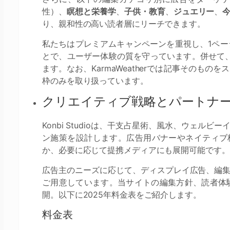
性）、
瞑想と栄養学
、
子供・教育
、
ジュエリー
、
り、親和性の高い読者層にリーチできます。
私たちはプレミアムキャンペーンを重視し、1ペ
とで、ユーザー体験の質を守っています。併せて、Goo
ます。なお、KarmaWeatherでは記事そのも
枠のみを取り扱っています。
クリエイティブ戦略とパートナ
Konbi Studioは、干支占星術、風水、ウェ
ン施策を設計します。広告用バナーやネイティブ枠を制
か、必要に応じて提携メディアにも展開可能です。
広告主のニーズに応じて、ディスプレイ広告、編
ご用意しています。当サイトの編集方針、読者体
開。以下に2025年料金表をご紹介します。
料金表