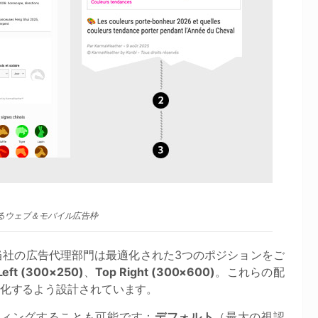
におけるウェブ＆モバイル広告枠
当社の広告代理部門は最適化された3つのポジションをご
Left (300×250)
、
Top Right (300×600)
。これらの配
化するよう設計されています。
ティングすることも可能です：
デフォルト
（最大の視認