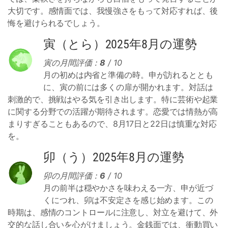
大切です。感情面では、我慢強さをもって対応すれば、後
悔を避けられるでしょう。
寅（とら）2025年8月の運勢
寅の月間評価：
8
/ 10
月の初めは内省と準備の時。申が訪れるととも
に、寅の前には多くの扉が開かれます。対話は
刺激的で、挑戦はやる気を引き出します。特に芸術や起業
に関する分野での活躍が期待されます。恋愛では情熱が高
まりすぎることもあるので、8月17日と22日は慎重な対応
を。
卯（う）2025年8月の運勢
卯の月間評価：
6
/ 10
月の前半は穏やかさを味わえる一方、申が近づ
くにつれ、卯は不安定さを感じ始めます。この
時期は、感情のコントロールに注意し、対立を避けて、外
交的な話し合いを心がけましょう。金銭面では、衝動買い