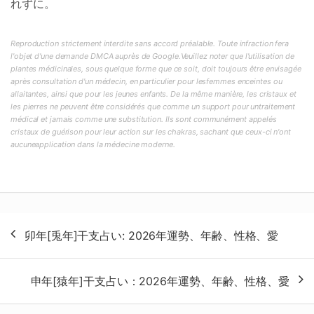
れずに。
Reproduction strictement interdite sans accord préalable. Toute infraction fera
l'objet d'une demande DMCA auprès de Google.Veuillez noter que l'utilisation de
plantes médicinales, sous quelque forme que ce soit, doit toujours être envisagée
après consultation d'un médecin, en particulier pour lesfemmes enceintes ou
allaitantes, ainsi que pour les jeunes enfants. De la même manière, les cristaux et
les pierres ne peuvent être considérés que comme un support pour untraitement
médical et jamais comme une substitution. Ils sont communément appelés
cristaux de guérison pour leur action sur les chakras, sachant que ceux-ci n'ont
aucuneapplication dans la médecine moderne.
投
卯年[兎年]干支占い: 2026年運勢、年齢、性格、愛
稿
ナ
申年[猿年]干支占い：2026年運勢、年齢、性格、愛
ビ
ゲ