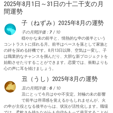
2025年8月1日～31日の十二干支の月
間運勢
子（ねずみ）2025年8月の運勢
子の月間評価：
7
/ 10
穏やかな未の前半と、情熱的な申の後半という
コントラストに揺れる月。前半はペースを落として家族と
の絆を深める好機です。8月13日以降、空気は一変し、子
は職業的なチャンスを掴んだり、大胆な新プロジェクトを
始動させたりすることができます。恋愛では、衝動よりも
心の声に耳を傾けましょう。
丑（うし）2025年8月の運勢
丑の月間評価：
6
/ 10
丑にとって今月はやや不安定。対極の未の影響
で前半は停滞感を覚えるかもしれませんが、火
の申が主役となる後半からは、状況が活性化します。職場
では、柔軟さを持ちながらも自信をもって発言することが