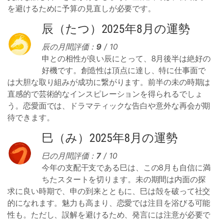
を避けるために予算の見直しが必要です。
辰（たつ）2025年8月の運勢
辰の月間評価：
9
/ 10
申との相性が良い辰にとって、8月後半は絶好の
好機です。創造性は頂点に達し、特に仕事面で
は大胆な取り組みが成功に繋がります。前半の未の時期は
直感的で芸術的なインスピレーションを得られるでしょ
う。恋愛面では、ドラマティックな告白や意外な再会が期
待できます。
巳（み）2025年8月の運勢
巳の月間評価：
7
/ 10
今年の支配干支である巳は、この8月も自信に満
ちたスタートを切ります。未の期間は内面の探
求に良い時期で、申の到来とともに、巳は殻を破って社交
的になれます。魅力も高まり、恋愛では注目を浴びる可能
性も。ただし、誤解を避けるため、発言には注意が必要で