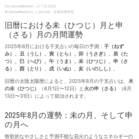
Par KarmaWeather - 27 7月 2025
© KarmaWeatherによるKonbi · 全著作権所有
旧暦における未（ひつじ）月と申
（さる）月の月間運勢
2025年8月における干支占いの毎日の予測：
子（ねず
み）、丑（うし）、寅（とら）、卯（うさぎ）、辰（た
つ）、巳（へび）、午（うま）、未（ひつじ）、申（さ
る）、酉（とり）、戌（いぬ）、亥（いのしし）
。
旧暦の太陰太陽暦によると、2025年8月の干支占いは、
木
の未（ひつじ）
（8月1日〜12日）と
火の申（さる）
（8月
13日〜31日）によって統治されます。
2025年8月の運勢：未の月、そして申
の月へ
牧歌的なやさしさと予測不能な花火のようなエネルギーの