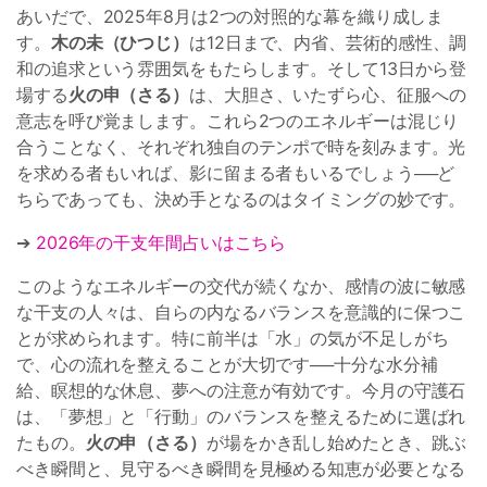
あいだで、2025年8月は2つの対照的な幕を織り成しま
す。
木の未（ひつじ）
は12日まで、内省、芸術的感性、調
和の追求という雰囲気をもたらします。そして13日から登
場する
火の申（さる）
は、大胆さ、いたずら心、征服への
意志を呼び覚まします。これら2つのエネルギーは混じり
合うことなく、それぞれ独自のテンポで時を刻みます。光
を求める者もいれば、影に留まる者もいるでしょう──ど
ちらであっても、決め手となるのはタイミングの妙です。
➔
2026年の干支年間占いはこちら
このようなエネルギーの交代が続くなか、感情の波に敏感
な干支の人々は、自らの内なるバランスを意識的に保つこ
とが求められます。特に前半は「水」の気が不足しがち
で、心の流れを整えることが大切です──十分な水分補
給、瞑想的な休息、夢への注意が有効です。今月の守護石
は、「夢想」と「行動」のバランスを整えるために選ばれ
たもの。
火の申（さる）
が場をかき乱し始めたとき、跳ぶ
べき瞬間と、見守るべき瞬間を見極める知恵が必要となる