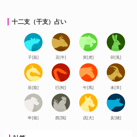
ー
シ
十二支（干支）占い
ョ
ン
子[鼠]
丑[牛]
寅[虎]
卯[兎]
辰[龍]
巳[蛇]
午[馬]
未[羊]
申[猿]
酉[鶏]
戌[犬]
亥[猪]