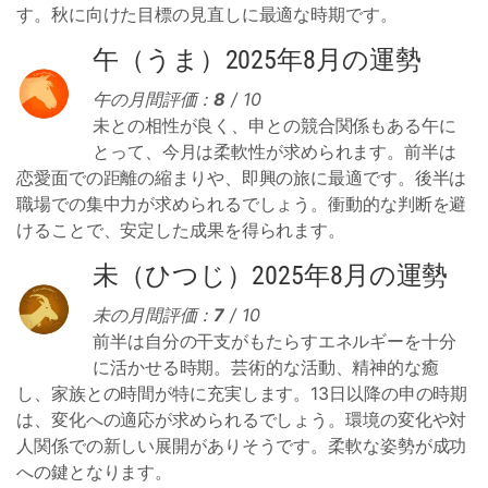
す。秋に向けた目標の見直しに最適な時期です。
午（うま）2025年8月の運勢
午の月間評価：
8
/ 10
未との相性が良く、申との競合関係もある午に
とって、今月は柔軟性が求められます。前半は
恋愛面での距離の縮まりや、即興の旅に最適です。後半は
職場での集中力が求められるでしょう。衝動的な判断を避
けることで、安定した成果を得られます。
未（ひつじ）2025年8月の運勢
未の月間評価：
7
/ 10
前半は自分の干支がもたらすエネルギーを十分
に活かせる時期。芸術的な活動、精神的な癒
し、家族との時間が特に充実します。13日以降の申の時期
は、変化への適応が求められるでしょう。環境の変化や対
人関係での新しい展開がありそうです。柔軟な姿勢が成功
への鍵となります。