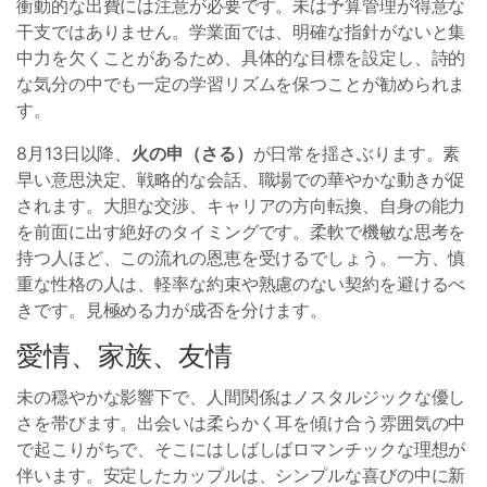
衝動的な出費には注意が必要です。未は予算管理が得意な
干支ではありません。学業面では、明確な指針がないと集
中力を欠くことがあるため、具体的な目標を設定し、詩的
な気分の中でも一定の学習リズムを保つことが勧められま
す。
8月13日以降、
火の申（さる）
が日常を揺さぶります。素
早い意思決定、戦略的な会話、職場での華やかな動きが促
されます。大胆な交渉、キャリアの方向転換、自身の能力
を前面に出す絶好のタイミングです。柔軟で機敏な思考を
持つ人ほど、この流れの恩恵を受けるでしょう。一方、慎
重な性格の人は、軽率な約束や熟慮のない契約を避けるべ
きです。見極める力が成否を分けます。
愛情、家族、友情
未の穏やかな影響下で、人間関係はノスタルジックな優し
さを帯びます。出会いは柔らかく耳を傾け合う雰囲気の中
で起こりがちで、そこにはしばしばロマンチックな理想が
伴います。安定したカップルは、シンプルな喜びの中に新