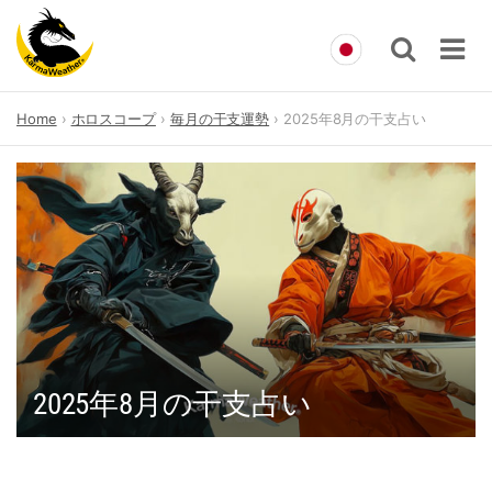
Skip
Home
ホロスコープ
毎月の干支運勢
2025年8月の干支占い
to
content
2025年8月の干支占い