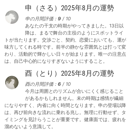
申（さる）2025年8月の運勢
申の月間評価：
9
/ 10
あなたの干支の時期がやってきました。13日以
降は、まるで舞台の主役のようにスポットライ
トが当たります。交渉ごと、契約、恋愛においても、運が
味方してくれる時です。前半の静かな雰囲気とは打って変
わり、活動的で輝かしい日々が始まります。唯一の注意点
は、自己中心的になりすぎないようにすること。
酉（とり）2025年8月の運勢
酉の月間評価：
6
/ 10
今月は周囲とのリズムが合いにくく感じること
があるかもしれません。未の時期は感情が繊細
になりやすく、内省に向く時間となります。申の登場以降
は、再び前向きな流れに乗れる兆し。無理に行動せず、タ
イミングを見計らうことが重要です。健康面では、疲れを
溜めないよう意識して。