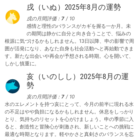
戌（いぬ）2025年8月の運勢
戌の月間評価：
7
/ 10
感情と理性のバランスがカギを握る一か月。未
の期間は静かに自分と向き合うことで、悩みの
根源に気づけるかもしれません。13日以降、申の影響で周
囲が活発になり、あなた自身も社会活動へと再始動できま
す。新たな出会いや再会が予想される時期。心を開いて、
しかし慎重に。
亥（いのしし）2025年8月の運
勢
亥の月間評価：
7
/ 10
水のエレメントを持つ亥にとって、今月の前半に現れる水
の不足はやや負担になるかもしれません。休息をしっかり
とり、気持ちのリセットを心がけましょう。申の季節に入
ると、創造性と冒険心が刺激され、新しいことへの挑戦に
最適な時期となります。軽やかさと真剣さのバランスを忘