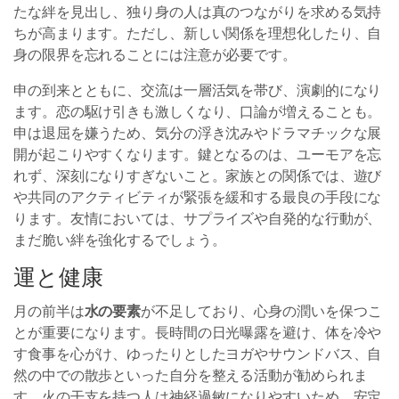
たな絆を見出し、独り身の人は真のつながりを求める気持
ちが高まります。ただし、新しい関係を理想化したり、自
身の限界を忘れることには注意が必要です。
申の到来とともに、交流は一層活気を帯び、演劇的になり
ます。恋の駆け引きも激しくなり、口論が増えることも。
申は退屈を嫌うため、気分の浮き沈みやドラマチックな展
開が起こりやすくなります。鍵となるのは、ユーモアを忘
れず、深刻になりすぎないこと。家族との関係では、遊び
や共同のアクティビティが緊張を緩和する最良の手段にな
ります。友情においては、サプライズや自発的な行動が、
まだ脆い絆を強化するでしょう。
運と健康
月の前半は
水の要素
が不足しており、心身の潤いを保つこ
とが重要になります。長時間の日光曝露を避け、体を冷や
す食事を心がけ、ゆったりとしたヨガやサウンドバス、自
然の中での散歩といった自分を整える活動が勧められま
す。火の干支を持つ人は神経過敏になりやすいため、安定