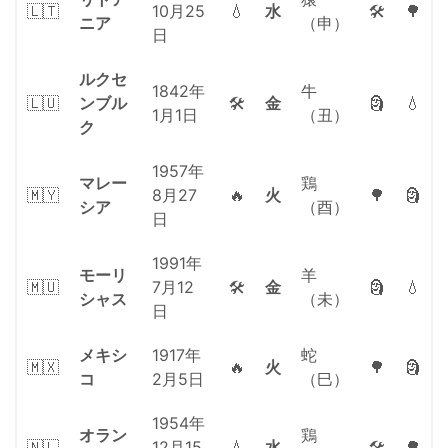
🇱🇹
10月25
💧
水
🛠
🌳
ニア
（申）
日
ルクセ
1842年
牛
🇱🇺
ンブル
🛠
金
🗿
💧
1月1日
（丑）
ク
1957年
マレー
鶏
🇲🇾
8月27
🔥
火
🌳
🗿
シア
（酉）
日
1991年
モーリ
羊
🇲🇺
7月12
🛠
金
🗿
💧
シャス
（未）
日
メキシ
1917年
蛇
🇲🇽
🔥
火
🌳
🗿
コ
2月5日
（巳）
1954年
オラン
鶏
🇳🇱
12月15
💧
水
🛠
🌳