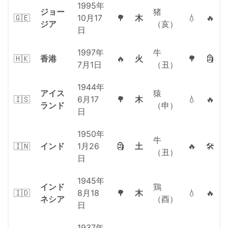
1995年
ジョー
猪
🇬🇪
10月17
🌳
木
💧
🔥
ジア
（亥）
日
1997年
牛
🇭🇰
香港
🔥
火
🌳
🗿
7月1日
（丑）
1944年
アイス
猿
🇮🇸
6月17
🌳
木
💧
🔥
ランド
（申）
日
1950年
牛
🇮🇳
インド
1月26
🗿
土
🔥
🛠
（丑）
日
1945年
インド
鶏
🇮🇩
8月18
🌳
木
💧
🔥
ネシア
（酉）
日
1937年