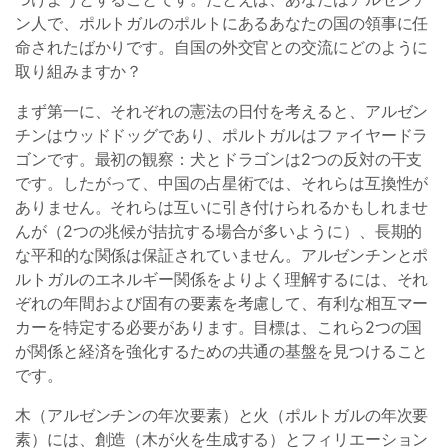
ン人で、ポルトガルのポルトにあるあなたの国の領事に任
命されたばかりです。自国の外交官との交流にどのように
取り組みますか？
まず第一に、それぞれの憲法の日付を考えると、アルゼン
チンはウッドドッグであり、ポルトガルはファイヤードラ
ゴンです。最初の観察：犬とドラゴンは2つの反対の干支
です。したがって、中国の占星術では、それらは互換性が
ありません。それらは互いに引き付けられるかもしれませ
んが（2つの兆候が拮抗する場合が多いように）、長期的
な平和的な関係は保証されていません。アルゼンチンとポ
ルトガルのエネルギー関係をよりよく理解するには、それ
ぞれの年間および固有の要素を考慮して、有利な相互マー
カーを特定する必要があります。目標は、これら2つの国
が関係と経済を強化するための共通の基盤を見つけること
です。
木（アルゼンチンの年次要素）と火（ポルトガルの年次要
素）には、創造（木が火を生成する）とフィリエーション