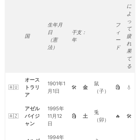
に
よ
っ
生年月
フ
て
日
干支：
ィ
国
疲
（憲
年
ー
れ
法）
ド
果
て
る
オース
1901年1
鼠
🇦🇺
トラリ
🛠
金
🗿
💧
月1日
（子）
ア
アゼル
1995年
兎
🇦🇿
バイジ
11月12
🗿
土
🔥
🛠
（卯）
ャン
日
1994年