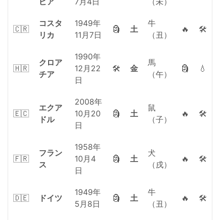
ビア
7月4日
（未）
コスタ
1949年
牛
🇨🇷
🗿
土
🔥
🛠
リカ
11月7日
（丑）
1990年
クロア
馬
🇭🇷
12月22
🛠
金
🗿
💧
チア
（午）
日
2008年
エクア
鼠
🇪🇨
10月20
🗿
土
🔥
🛠
ドル
（子）
日
1958年
フラン
犬
🇫🇷
10月4
🗿
土
🔥
🛠
ス
（戌）
日
1949年
牛
🇩🇪
ドイツ
🗿
土
🔥
🛠
5月8日
（丑）