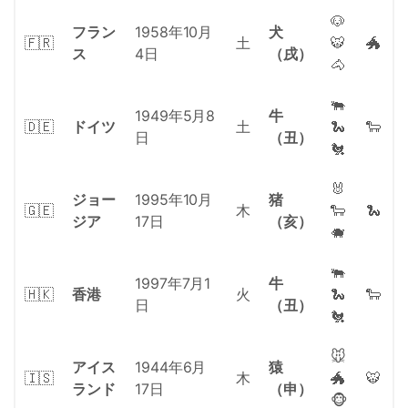
🐶
フラン
1958年10月
犬
🇫🇷
土
🐯
🐲
ス
4日
（戌）
🐴
🐃
1949年5月8
牛
🇩🇪
ドイツ
土
🐍
🐑
日
（丑）
🐔
🐰
ジョー
1995年10月
猪
🇬🇪
木
🐑
🐍
ジア
17日
（亥）
🐗
🐃
1997年7月1
牛
🇭🇰
香港
火
🐍
🐑
日
（丑）
🐔
🐭
アイス
1944年6月
猿
🇮🇸
木
🐲
🐯
ランド
17日
（申）
🐵