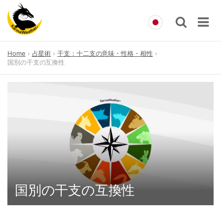
Skip
Home
占星術
干支：十二支の意味・性格・相性
to
国別の干支の互換性
content
国別の干支の互換性