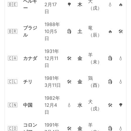
ベルギ
犬
🇧🇪
2月17
🌳
木
💧
🔥
ー
（戌）
日
1988年
ブラジ
竜
🇧🇷
10月5
🗿
土
🔥
🛠
ル
（辰）
日
1931年
羊
🇨🇦
カナダ
12月11
🛠
金
🗿
💧
（未）
日
1981年
鶏
🇨🇱
チリ
🛠
金
🗿
💧
3月11日
（酉）
1982年
犬
🇨🇳
中国
12月4
💧
水
🛠
🌳
（戌）
日
コロン
1991年
羊
🇨🇴
🛠
金
🗿
💧