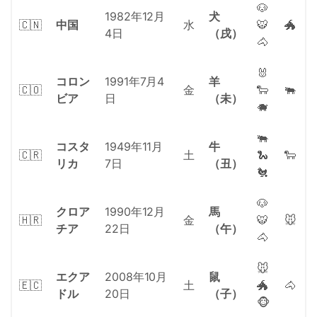
🐶
1982年12月
犬
🇨🇳
中国
水
🐯
🐲
4日
（戌）
🐴
🐰
コロン
1991年7月4
羊
🇨🇴
金
🐑
🐃
ビア
日
（未）
🐗
🐃
コスタ
1949年11月
牛
🇨🇷
土
🐍
🐑
リカ
7日
（丑）
🐔
🐶
クロア
1990年12月
馬
🇭🇷
金
🐯
🐭
チア
22日
（午）
🐴
🐭
エクア
2008年10月
鼠
🇪🇨
土
🐲
🐴
ドル
20日
（子）
🐵