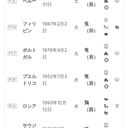
🇵🇪
ペルー
土
🐲
🐶
31日
（辰）
🐵
🐰
フィリ
1987年2月2
兎
🇵🇭
火
🐑
🐔
ピン
日
（卯）
🐗
🐭
ポルト
1976年4月2
竜
🇵🇹
火
🐲
🐶
ガル
日
（辰）
🐵
🐭
プエル
1952年7月3
竜
🇵🇷
水
🐲
🐶
トリコ
日
（辰）
🐵
🐃
1993年12月
鶏
🇷🇺
ロシア
水
🐍
🐰
12日
（酉）
🐔
サウジ
🐭