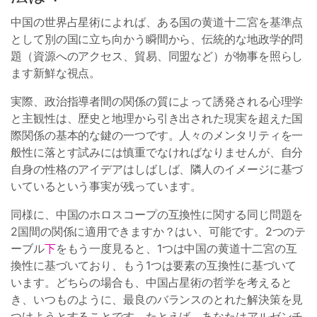
中国の世界占星術によれば、ある国の黄道十二宮を基準点
として別の国に立ち向かう瞬間から、伝統的な地政学的問
題（資源へのアクセス、貿易、同盟など）が物事を照らし
ます新鮮な視点。
実際、政治指導者間の関係の質によって誘発される心理学
と主観性は、歴史と地理から引き出された現実を超えた国
際関係の基本的な鍵の一つです。人々のメンタリティを一
般性に落とす試みには慎重でなければなりませんが、自分
自身の性格のアイデアはしばしば、隣人のイメージに基づ
いているという事実が残っています。
同様に、中国のホロスコープの互換性に関する同じ問題を
2国間の関係に適用できますか？はい、可能です。2つのテ
ーブル
下
をもう一度見ると、1つは中国の黄道十二宮の互
換性に基づいており、もう1つは要素の互換性に基づいて
います。どちらの場合も、中国占星術の哲学を考えると
き、いつものように、最良のバランスのとれた解決策を見
つけようとすることです。たとえば、あなたはアルゼンチ