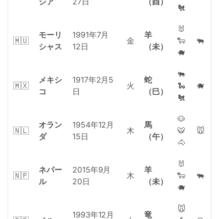
シア
27日
（酉）
🐔
🐰
モーリ
1991年7月
羊
🇲🇺
金
🐑
🐃
シャス
12日
（未）
🐗
🐃
メキシ
1917年2月5
蛇
🇲🇽
火
🐍
🐗
コ
日
（巳）
🐔
🐶
オラン
1954年12月
馬
🇳🇱
木
🐯
🐭
ダ
15日
（午）
🐴
🐰
ネパー
2015年9月
羊
🇳🇵
木
🐑
🐃
ル
20日
（未）
🐗
🐭
1993年12月
竜