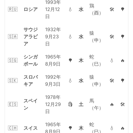
1993年
鶏
🇷🇺
ロシア
12月12
💧
水
🛠
🌳
（酉）
日
サウジ
1932年
猿
🇸🇦
アラビ
9月23
💧
水
🛠
🌳
（申）
ア
日
シンガ
1965年
蛇
🇸🇬
🌳
木
💧
🔥
ポール
8月9日
（巳）
スロバ
1992年
猿
🇸🇰
💧
水
🛠
🌳
キア
9月3日
（申）
1978年
スペイ
馬
🇪🇸
12月29
🗿
土
🔥
🛠
ン
（午）
日
1965年
蛇
🇨🇭
スイス
🌳
木
💧
🔥
8月9日
（巳）