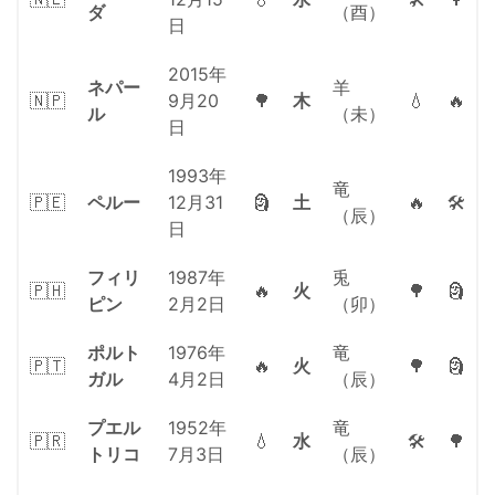
ダ
（酉）
日
2015年
ネパー
羊
🇳🇵
9月20
🌳
木
💧
🔥
ル
（未）
日
1993年
竜
🇵🇪
ペルー
12月31
🗿
土
🔥
🛠
（辰）
日
フィリ
1987年
兎
🇵🇭
🔥
火
🌳
🗿
ピン
2月2日
（卯）
ポルト
1976年
竜
🇵🇹
🔥
火
🌳
🗿
ガル
4月2日
（辰）
プエル
1952年
竜
🇵🇷
💧
水
🛠
🌳
トリコ
7月3日
（辰）