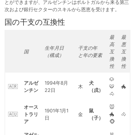
とができますが、アルゼンチンはポルトガルから来る第三
次および銀行セクターのスキルから恩恵を受けます。
国の干支の互換性
最
最
高
悪
生年月日
干支の年
国
互
互
（構成）
と年の要素
換
換
性
性
🐶
アルゼ
1994年8月
犬
🇦🇷
木
🐯
🐲
ンチン
22日
（戌）
🐴
オース
🐭
1901年1月1
鼠
🇦🇺
トラリ
金
🐲
🐴
日
（子）
ア
🐵
アゼル
🐰