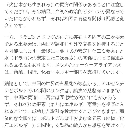
（火は木から生まれる）の両方の関係があることに注意し
てください。その結果、当初の政治的ビジョンが異なって
いたにもかかわらず、それは相互に有益な関係（配慮と寛
容）です。
一方、ドラゴンとドッグの両方に存在する固有の二次要素
である土要素は、両国が調和した外交交換を維持すること
を可能にします。最後に、金（犬の安定した二次要素）と
水（ドラゴンの安定した二次要素）の関係によって促進さ
れる互換性もあります。メタル/ウォーターアライアンス
は、商業、銀行、化石エネルギー部門を支持しています。
結論として、中国の世界の占星術の観点から、アルゼンチ
ンとポルトガルの間のリンクは、誠実で慈悲深いままで
す。中国の黄道十二宮には互 換性がないにもかかわら
ず、それぞれの要素（またはエネルギー憲章）を視野に入
れることで、成功した取引を検討することができます。商
業的な文脈では、ポルトガルは土および金元素（鉱物、化
石エネルギー）に関連する製品の輸入から恩恵を受けるこ