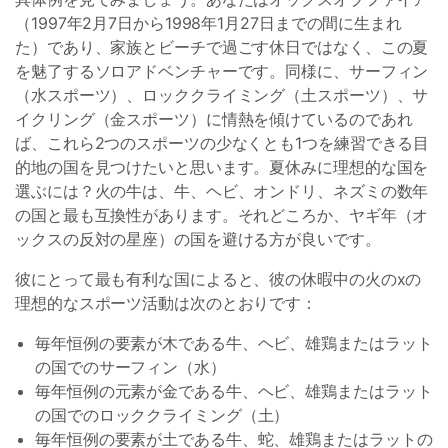
（1997年2月7日から1998年1月27日までの間に生まれ
た）であり、家族とビーチで過ごす休日ではなく、この夏
を魅了するソロアドベンチャーです。同様に、サーフィン
（水スポーツ）、ロッククライミング（土スポーツ）、サ
イクリング（金スポーツ）に情熱を傾けているのであれ
ば、これら2つのスポーツの少なくとも1つを練習できる目
的地の国を見つけたいと思います。夏休みに理想的な国を
選ぶには？火の牛は、牛、ヘビ、オンドリ、ネズミの数年
の国と最も互換性があります。それどころか、ヤギ年（オ
ックスの反対の星座）の国を避ける方が良いです。
彼にとって最も有利な国によると、彼の休暇中の火のxの
理想的なスポーツ活動は次のとおりです：
毎年恒例の要素が木である牛、ヘビ、雄鶏またはラット
の国でのサーフィン（水）
毎年恒例の元素が金である牛、ヘビ、雄鶏またはラット
の国でのロッククライミング（土）
毎年恒例の要素が土である牛、蛇、雄鶏またはラットの