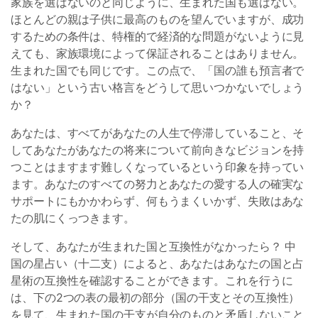
家族を選ばないのと同じように、生まれた国も選ばない。
ほとんどの親は子供に最高のものを望んでいますが、成功
するための条件は、特権的で経済的な問題がないように見
えても、家族環境によって保証されることはありません。
生まれた国でも同じです。この点で、「国の誰も預言者で
はない」という古い格言をどうして思いつかないでしょう
か？
あなたは、すべてがあなたの人生で停滞していること、そ
してあなたがあなたの将来について前向きなビジョンを持
つことはますます難しくなっているという印象を持ってい
ます。あなたのすべての努力とあなたの愛する人の確実な
サポートにもかかわらず、何もうまくいかず、失敗はあな
たの肌にくっつきます。
そして、あなたが生まれた国と互換性がなかったら？ 中
国の星占い（十二支）によると、あなたはあなたの国と占
星術の互換性を確認することができます。これを行うに
は、下の2つの表の最初の部分（国の干支とその互換性）
を見て、生まれた国の干支が自分のものと矛盾しないこと