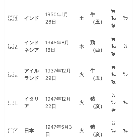
🐃
1950年1月
牛
🇮🇳
インド
土
🐍
🐑
26日
（丑）
🐔
🐃
インド
1945年8月
鶏
🇮🇩
木
🐍
🐰
ネシア
18日
（酉）
🐔
🐃
アイル
1937年12月
牛
🇮🇪
火
🐍
🐑
ランド
29日
（丑）
🐔
🐰
イタリ
1947年12月
猪
🇮🇹
火
🐑
🐍
ア
22日
（亥）
🐗
🐰
1947年5月3
猪
🇯🇵
日本
火
🐑
🐍
日
（亥）