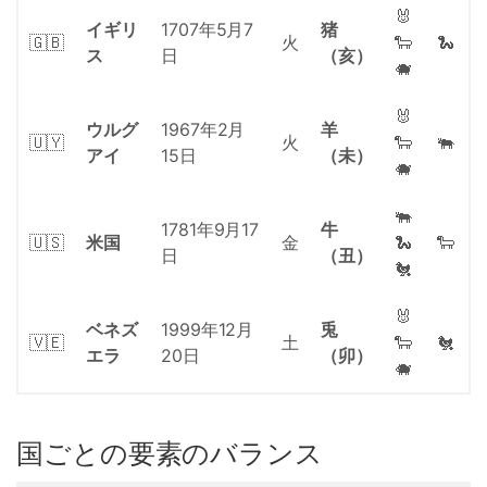
🐰
イギリ
1707年5月7
猪
🇬🇧
火
🐑
🐍
ス
日
（亥）
🐗
🐰
ウルグ
1967年2月
羊
🇺🇾
火
🐑
🐃
アイ
15日
（未）
🐗
🐃
1781年9月17
牛
🇺🇸
米国
金
🐍
🐑
日
（丑）
🐔
🐰
ベネズ
1999年12月
兎
🇻🇪
土
🐑
🐔
エラ
20日
（卯）
🐗
国ごとの要素のバランス