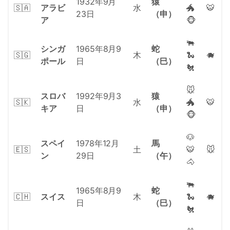
1932年9月
猿
🇸🇦
アラビ
水
🐲
🐯
23日
（申）
ア
🐵
🐃
シンガ
1965年8月9
蛇
🇸🇬
木
🐍
🐗
ポール
日
（巳）
🐔
🐭
スロバ
1992年9月3
猿
🇸🇰
水
🐲
🐯
キア
日
（申）
🐵
🐶
スペイ
1978年12月
馬
🇪🇸
土
🐯
🐭
ン
29日
（午）
🐴
🐃
1965年8月9
蛇
🇨🇭
スイス
木
🐍
🐗
日
（巳）
🐔