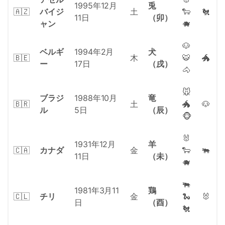
1995年12月
兎
🇦🇿
バイジ
土
🐑
🐔
11日
（卯）
ャン
🐗
🐶
ベルギ
1994年2月
犬
🇧🇪
木
🐯
🐲
ー
17日
（戌）
🐴
🐭
ブラジ
1988年10月
竜
🇧🇷
土
🐲
🐶
ル
5日
（辰）
🐵
🐰
1931年12月
羊
🇨🇦
カナダ
金
🐑
🐃
11日
（未）
🐗
🐃
1981年3月11
鶏
🇨🇱
チリ
金
🐍
🐰
日
（酉）
🐔