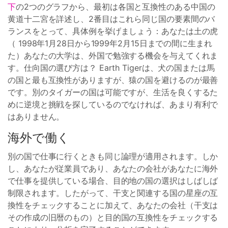
下
の2つのグラフから、最初は各国と互換性のある中国の
黄道十二宮を詳述し、2番目はこれら同じ国の要素間のバ
ランスをとって、具体例を挙げましょう：あなたは土の虎
（ 1998年1月28日から1999年2月15日までの間に生まれ
た）あなたの大学は、外国で勉強する機会を与えてくれま
す。仕向国の選び方は？ Earth Tigerは、犬の国または馬
の国と最も互換性がありますが、猿の国を避けるのが最善
です。別のタイガーの国は可能ですが、生活を良くするた
めに逆境と挑戦を探しているのでなければ、あまり有利で
はありません。
海外で働く
別の国で仕事に行くときも同じ論理が適用されます。しか
し、あなたが従業員であり、あなたの会社があなたに海外
で仕事を提供している場合、目的地の国の選択はしばしば
制限されます。したがって、干支と関連する国の星座の互
換性をチェックすることに加えて、あなたの会社（干支は
その作成の旧暦のもの）と目的国の互換性をチェックする