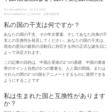
Par KarmaWeather - 30 6月 2025
© KarmaWeatherによるKonbi · 全著作権所有
私の国の干支は何ですか？
あなたの国の干支、その年次要素、そしてあなた自身の干
支との互換性を発見してください。あなたの国の干支は、
現在の憲法の最初の活動日に対応する州の正式な誕生日に
よって決定されます。
この記事の目的は、中国占星術の2つの基礎、中国の黄道
帯のサインと自然の5つの要素を、人と国の関係、または
それらの間の2つの国をアニメートするものに適用できる
ようにすることです
私は生まれた国と互換性があります
か？