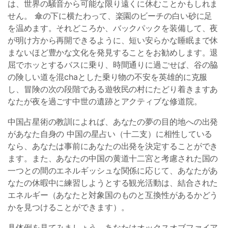
は、世界の騒音から可能な限り遠くに休むことかもしれま
せん。 傘の下に横たわって、楽園のビーチの白い砂に足
を温めます。それどころか、バックパックを装備して、夜
が明け方から再開できるように、短い安らかな睡眠まで休
まないほど豊かな文化を発見することをお勧めします。退
屈でホッとするバスに乗り、時間通りに過ごせば、谷の脇
の険しい道を混chaとした乗り物の不安を英雄的に克服
し、冒険の次の段階である遊牧民の村にたどり着きますあ
なたが夜を過ごす中世の遺跡とアクティブな修道院。
中国占星術の教訓によれば、あなたの夢の目的地への出発
があなた自身の 中国の星占い（十二支）に相性している
なら、あなたは事前にあなたの出発を決定することができ
ます。また、あなたの中国の黄道十二宮と考慮された国の
一つとの間のエネルギッシュな関係に応じて、あなたがあ
なたの休暇中に練習しようとする観光活動は、結合された
エネルギー（あなたと対象国のものと互換性があるかどう
かを見つけることができます）。
具体例を見てみましょう。あなたはオックスオブファイア