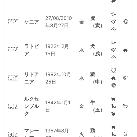
🐗
🐶
27/08/2010
虎
🇰🇪
ケニア
金
🐯
🐵
年8月27日
（寅）
🐴
🐶
ラトビ
1922年2月
犬
🇱🇻
水
🐯
🐲
ア
15日
（戌）
🐴
🐭
リトア
1992年10月
猿
🇱🇹
水
🐲
🐯
ニア
25日
（申）
🐵
ルクセ
🐃
1842年1月1
牛
🇱🇺
ンブル
金
🐍
🐑
日
（丑）
ク
🐔
🐃
マレー
1957年8月
鶏
🇲🇾
火
🐍
🐰