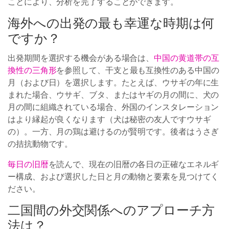
ことにより、分析を完了することができます。
海外への出発の最も幸運な時期は何
ですか？
出発期間を選択する機会がある場合は、
中国の黄道帯の互
換性の三角形
を参照して、干支と最も互換性のある中国の
月（および日）を選択します。たとえば、ウサギの年に生
まれた場合、ウサギ、ブタ、またはヤギの月の間に、犬の
月の間に組織されている場合、外国のインスタレーション
はより縁起が良くなります（犬は秘密の友人ですウサギ
の）。一方、月の鶏は避けるのが賢明です。後者はうさぎ
の拮抗動物です。
毎日の旧暦
を読んで、現在の旧暦の各日の正確なエネルギ
ー構成、および選択した日と月の動物と要素を見つけてく
ださい。
二国間の外交関係へのアプローチ方
法は？