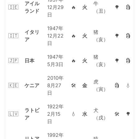
アイル
牛
🇮🇪
12月29
🔥
火
🌳
🗿
ランド
（丑）
日
1947年
イタリ
猪
🇮🇹
12月22
🔥
火
🌳
🗿
ア
（亥）
日
1947年
猪
🇯🇵
日本
🔥
火
🌳
🗿
5月3日
（亥）
2010年
虎
🇰🇪
ケニア
8月27
🛠
金
🗿
💧
（寅）
日
1922年
ラトビ
犬
🇱🇻
2月15
💧
水
🛠
🌳
ア
（戌）
日
1992年
リトア
猿