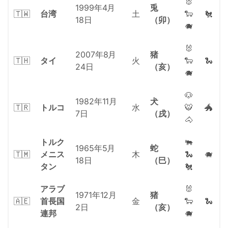
🐰
1999年4月
兎
🇹🇼
台湾
土
🐑
🐔
18日
（卯）
🐗
🐰
2007年8月
猪
🇹🇭
タイ
火
🐑
🐍
24日
（亥）
🐗
🐶
1982年11月
犬
🇹🇷
トルコ
水
🐯
🐲
7日
（戌）
🐴
トルク
🐃
1965年5月
蛇
🇹🇲
メニス
木
🐍
🐗
18日
（巳）
タン
🐔
アラブ
🐰
1971年12月
猪
🇦🇪
首長国
金
🐑
🐍
2日
（亥）
連邦
🐗