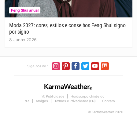
Feng Shui anual
Moda 2027: cores, estilos e conselhos Feng Shui signo
por signo
8 Junho 2026
Siga-nos no :
🚀 Publicidade
Horóscopo chinês do
dia
Amigos
Termos e Privacidade (EN)
Contato
© KarmaWeather 2026