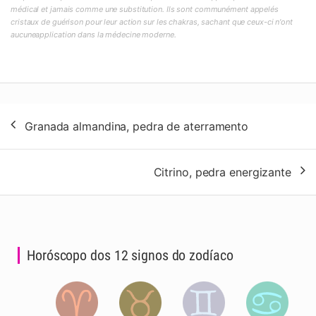
médical et jamais comme une substitution. Ils sont communément appelés
cristaux de guérison pour leur action sur les chakras, sachant que ceux-ci n'ont
aucuneapplication dans la médecine moderne.
Navegação
Granada almandina, pedra de aterramento
de
artigos
Citrino, pedra energizante
Horóscopo dos 12 signos do zodíaco