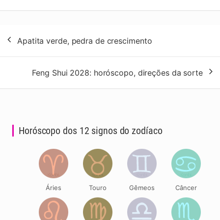
Navegação
Apatita verde, pedra de crescimento
de
artigos
Feng Shui 2028: horóscopo, direções da sorte
Horóscopo dos 12 signos do zodíaco
Áries
Touro
Gêmeos
Câncer