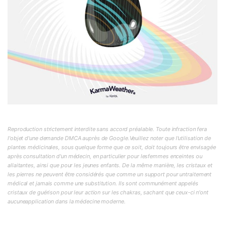
Reproduction strictement interdite sans accord préalable. Toute infraction fera
l'objet d'une demande DMCA auprès de Google.Veuillez noter que l'utilisation de
plantes médicinales, sous quelque forme que ce soit, doit toujours être envisagée
après consultation d'un médecin, en particulier pour lesfemmes enceintes ou
allaitantes, ainsi que pour les jeunes enfants. De la même manière, les cristaux et
les pierres ne peuvent être considérés que comme un support pour untraitement
médical et jamais comme une substitution. Ils sont communément appelés
cristaux de guérison pour leur action sur les chakras, sachant que ceux-ci n'ont
aucuneapplication dans la médecine moderne.