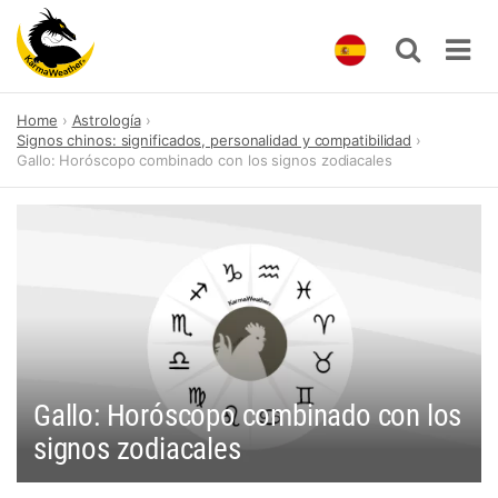
Skip
Home
Astrología
to
Signos chinos: significados, personalidad y compatibilidad
content
Gallo: Horóscopo combinado con los signos zodiacales
Gallo: Horóscopo combinado con los
signos zodiacales