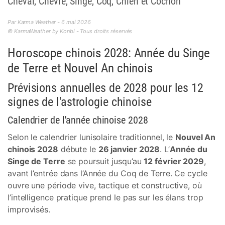
Cheval, Chèvre, Singe, Coq, Chien et Cochon
Par Karma Weather - 6 mai 2026
© KarmaWeather by Konbi - Tous droits réservés
Horoscope chinois 2028: Année du Singe
de Terre et Nouvel An chinois
Prévisions annuelles de 2028 pour les 12
signes de l'astrologie chinoise
Calendrier de l'année chinoise 2028
Selon le calendrier lunisolaire traditionnel, le
Nouvel An
chinois 2028
débute le
26 janvier 2028
. L’
Année du
Singe de Terre
se poursuit jusqu’au
12 février 2029
,
avant l’entrée dans l’Année du Coq de Terre. Ce cycle
ouvre une période vive, tactique et constructive, où
l’intelligence pratique prend le pas sur les élans trop
improvisés.