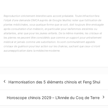
Reproduction strictement interdite sans accord préalable. Toute infraction fera
l'objet d'une demande DMCA auprès de Google.Veuillez noter que l'utilisation de
plantes médicinales, sous quelque forme que ce soit, doit toujours être envisagée
après consultation d'un médecin, en particulier pour lesfemmes enceintes ou
allaitantes, ainsi que pour les jeunes enfants. De la même manière, les cristaux et
les pierres ne peuvent être considérés que comme un support pour untraitement
médical et jamais comme une substitution. Ils sont communément appelés
cristaux de guérison pour leur action sur les chakras, sachant que ceux-ci n'ont
aucuneapplication dans la médecine moderne.
Navigation
Harmonisation des 5 éléments chinois et Feng Shui
de
l’article
Horoscope chinois 2029 – L’Année du Coq de Terre