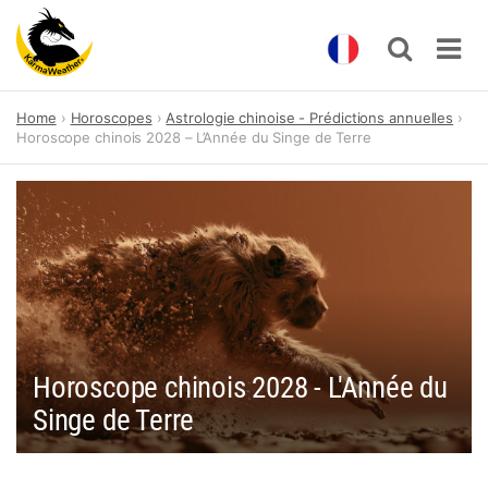
Skip
Home
Horoscopes
Astrologie chinoise - Prédictions annuelles
to
Horoscope chinois 2028 – L’Année du Singe de Terre
content
Horoscope chinois 2028 - L'Année du
Singe de Terre