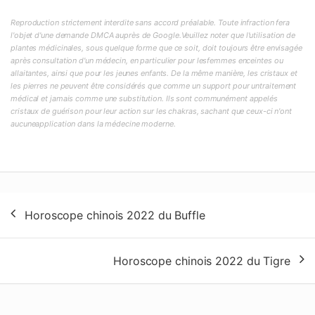
Reproduction strictement interdite sans accord préalable. Toute infraction fera
l'objet d'une demande DMCA auprès de Google.Veuillez noter que l'utilisation de
plantes médicinales, sous quelque forme que ce soit, doit toujours être envisagée
après consultation d'un médecin, en particulier pour lesfemmes enceintes ou
allaitantes, ainsi que pour les jeunes enfants. De la même manière, les cristaux et
les pierres ne peuvent être considérés que comme un support pour untraitement
médical et jamais comme une substitution. Ils sont communément appelés
cristaux de guérison pour leur action sur les chakras, sachant que ceux-ci n'ont
aucuneapplication dans la médecine moderne.
Navigation
Horoscope chinois 2022 du Buffle
de
l’article
Horoscope chinois 2022 du Tigre