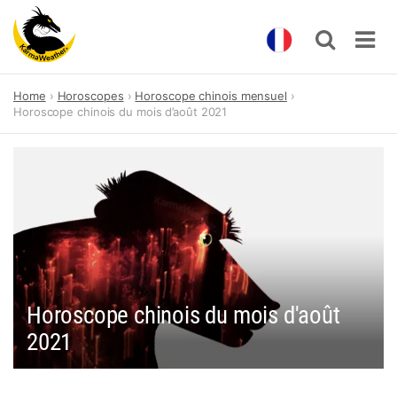
Skip
Home
Horoscopes
Horoscope chinois mensuel
to
Horoscope chinois du mois d’août 2021
content
Horoscope chinois du mois d'août
2021