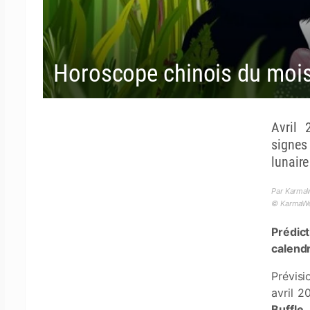
Horoscope chinois du mois 
Avril 
signes
lunaire
Par KarmaW
© KarmaWea
Prédic
calendr
Prévis
avril 2
Buffle