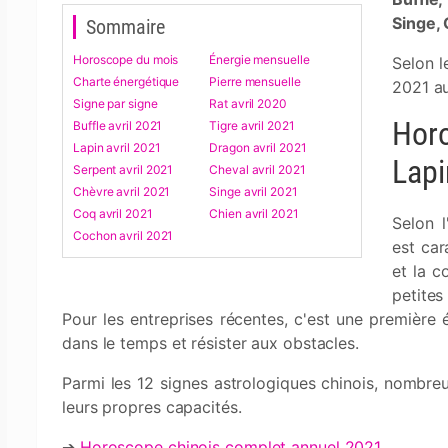
Singe,
Sommaire
Horoscope du mois
Énergie mensuelle
Selon l
Charte énergétique
Pierre mensuelle
2021 au
Signe par signe
Rat avril 2020
Horo
Buffle avril 2021
Tigre avril 2021
Lapin avril 2021
Dragon avril 2021
Lapi
Serpent avril 2021
Cheval avril 2021
Chèvre avril 2021
Singe avril 2021
Coq avril 2021
Chien avril 2021
Selon 
Cochon avril 2021
est car
et la c
petites
Pour les entreprises récentes, c'est une première 
dans le temps et résister aux obstacles.
Parmi les 12 signes astrologiques chinois, nombre
leurs propres capacités.
➔
Horoscope chinois complet annuel 2021