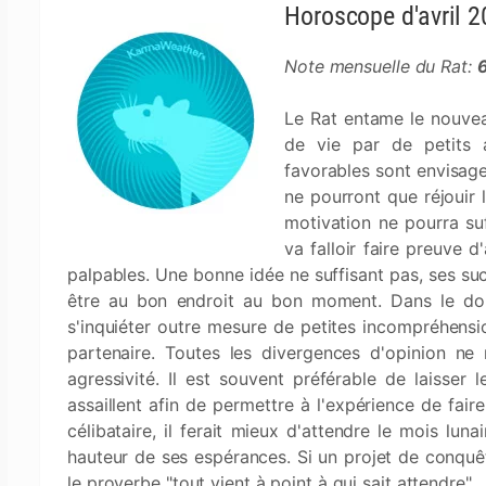
Horoscope d'avril 
Note mensuelle du Rat:
Le Rat entame le nouvea
de vie par de petits a
favorables sont envisage
ne pourront que réjouir 
motivation ne pourra suff
va falloir faire preuve 
palpables. Une bonne idée ne suffisant pas, ses su
être au bon endroit au bon moment. Dans le dom
s'inquiéter outre mesure de petites incompréhensio
partenaire. Toutes les divergences d'opinion ne
agressivité. Il est souvent préférable de laisser
assaillent afin de permettre à l'expérience de faire
célibataire, il ferait mieux d'attendre le mois luna
hauteur de ses espérances. Si un projet de conquêt
le proverbe "tout vient à point à qui sait attendre".