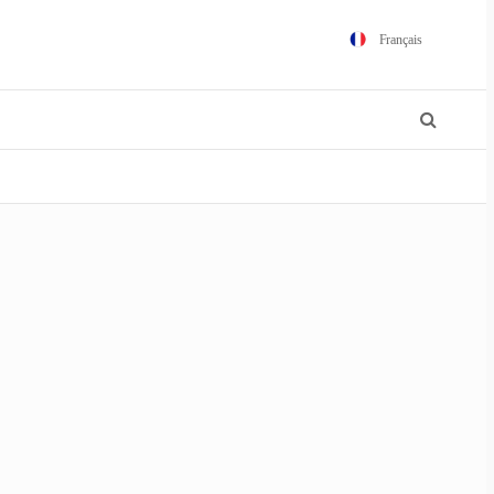
Français
English
Español
Português
Polski
日本語