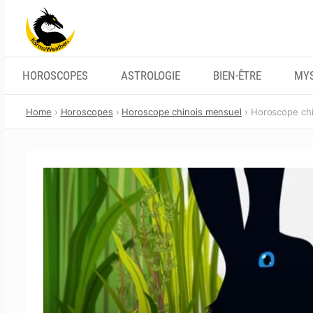
Skip
to
content
HOROSCOPES
ASTROLOGIE
BIEN-ÊTRE
MYS
Home
Horoscopes
Horoscope chinois mensuel
Horoscope chin