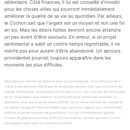
sédentaire. Côté finances, il lui est conseillé d'investir
pour les choses utiles qui pourront immédiatement
améliorer la qualité de sa vie au quotidien. Par ailleurs,
le Cochon sait que l'argent est un moyen et non une fin
en soi. Mais les désirs futiles devront encore attendre
un peu avant d'être assouvis. En amour, si un projet
sentimental a subit un contre-temps regrettable, il ne
mérite pas pour autant d'être abandonné. Un secours
providentiel pourrait toujours apparaître dans les
moments les plus difficiles.
Reproduction strictement interdite sans accord préalable. Toute infraction fera
l'objet d'une demande DMCA auprès de Google.Veuillez noter que l'utilisation de
plantes médicinales, sous quelque forme que ce soit, doit toujours être envisagée
après consultation d'un médecin, en particulier pour lesfemmes enceintes ou
allaitantes, ainsi que pour les jeunes enfants. De la même manière, les cristaux et
les pierres ne peuvent être considérés que comme un support pour untraitement
médical et jamais comme une substitution. Ils sont communément appelés
cristaux de guérison pour leur action sur les chakras, sachant que ceux-ci n'ont
aucuneapplication dans la médecine moderne.