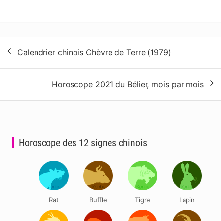
Navigation
Calendrier chinois Chèvre de Terre (1979)
de
l’article
Horoscope 2021 du Bélier, mois par mois
Horoscope des 12 signes chinois
Rat
Buffle
Tigre
Lapin