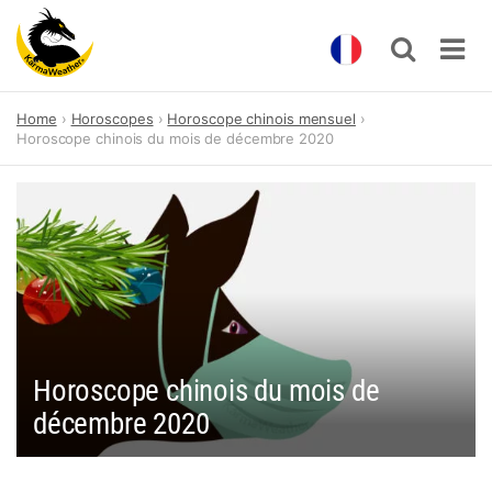
Skip
Home
Horoscopes
Horoscope chinois mensuel
to
Horoscope chinois du mois de décembre 2020
content
Horoscope chinois du mois de
décembre 2020