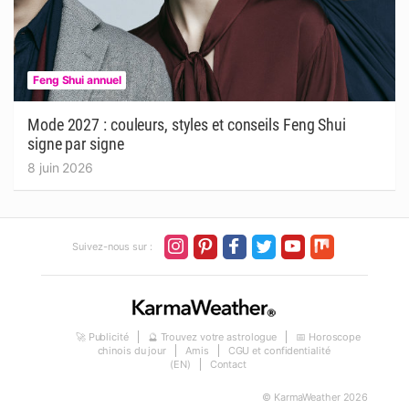
Feng Shui annuel
Mode 2027 : couleurs, styles et conseils Feng Shui
signe par signe
8 juin 2026
Suivez-nous sur :
🚀 Publicité
🔮 Trouvez votre astrologue
📅 Horoscope
chinois du jour
Amis
CGU et confidentialité
(EN)
Contact
© KarmaWeather 2026