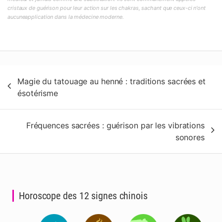
cristaux de guérison pour leur action sur les chakras, sachant que ceux-ci n'ont
aucuneapplication dans la médecine moderne.
Navigation
Magie du tatouage au henné : traditions sacrées et
de
ésotérisme
l’article
Fréquences sacrées : guérison par les vibrations
sonores
Horoscope des 12 signes chinois