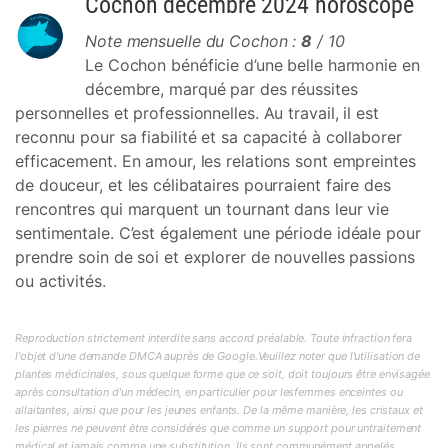
Cochon décembre 2024 horoscope
Note mensuelle du Cochon :
8
/ 10
Le Cochon bénéficie d’une belle harmonie en
décembre, marqué par des réussites
personnelles et professionnelles. Au travail, il est
reconnu pour sa fiabilité et sa capacité à collaborer
efficacement. En amour, les relations sont empreintes
de douceur, et les célibataires pourraient faire des
rencontres qui marquent un tournant dans leur vie
sentimentale. C’est également une période idéale pour
prendre soin de soi et explorer de nouvelles passions
ou activités.
Reproduction strictement interdite sans accord préalable. Toute infraction fera
l'objet d'une demande DMCA auprès de Google.Veuillez noter que l'utilisation de
plantes médicinales, sous quelque forme que ce soit, doit toujours être envisagée
après consultation d'un médecin, en particulier pour lesfemmes enceintes ou
allaitantes, ainsi que pour les jeunes enfants. De la même manière, les cristaux et
les pierres ne peuvent être considérés que comme un support pour untraitement
médical et jamais comme une substitution. Ils sont communément appelés