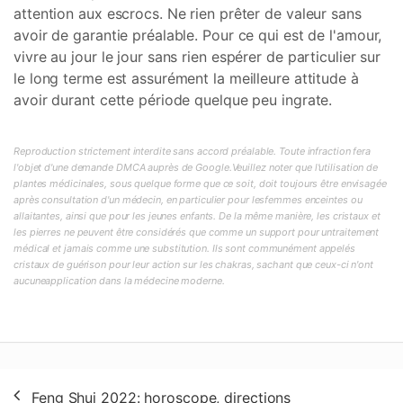
attention aux escrocs. Ne rien prêter de valeur sans
avoir de garantie préalable. Pour ce qui est de l'amour,
vivre au jour le jour sans rien espérer de particulier sur
le long terme est assurément la meilleure attitude à
avoir durant cette période quelque peu ingrate.
Reproduction strictement interdite sans accord préalable. Toute infraction fera
l'objet d'une demande DMCA auprès de Google.Veuillez noter que l'utilisation de
plantes médicinales, sous quelque forme que ce soit, doit toujours être envisagée
après consultation d'un médecin, en particulier pour lesfemmes enceintes ou
allaitantes, ainsi que pour les jeunes enfants. De la même manière, les cristaux et
les pierres ne peuvent être considérés que comme un support pour untraitement
médical et jamais comme une substitution. Ils sont communément appelés
cristaux de guérison pour leur action sur les chakras, sachant que ceux-ci n'ont
aucuneapplication dans la médecine moderne.
Navigation
Feng Shui 2022: horoscope, directions