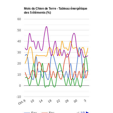
Mois du Chien de Terre - Tableau énergétique
des 5 éléments (%)
60
50
40
30
20
10
0
-10
Oct. 6
10
14
18
22
26
30
3