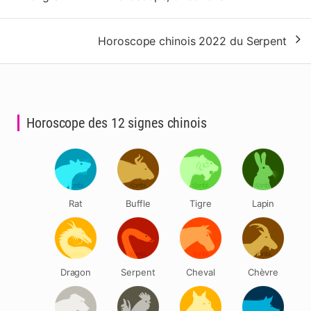
de
l’article
Horoscope chinois 2022 du Serpent
Horoscope des 12 signes chinois
Rat
Buffle
Tigre
Lapin
Dragon
Serpent
Cheval
Chèvre