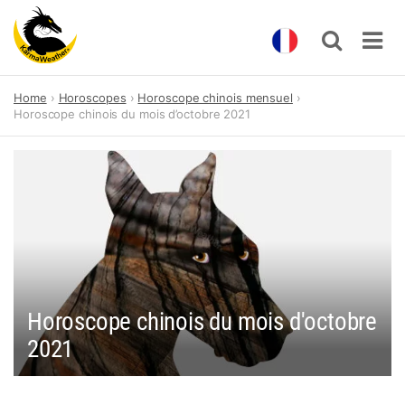
Skip
Home
Horoscopes
Horoscope chinois mensuel
to
Horoscope chinois du mois d’octobre 2021
content
Horoscope chinois du mois d'octobre
2021