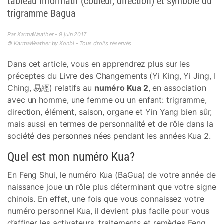
tableau informatif (couleur, direction) et symbole du
trigramme Bagua
Par KarmaWeather - 9 juin 2017
© KarmaWeather by Konbi - Tous droits réservés
Dans cet article, vous en apprendrez plus sur les
préceptes du Livre des Changements (Yi King, Yi Jing, I
Ching, 易經) relatifs au
numéro Kua 2
, en association
avec un homme, une femme ou un enfant: trigramme,
direction, élément, saison, organe et Yin Yang bien sûr,
mais aussi en termes de personnalité et de rôle dans la
société des personnes nées pendant les années Kua 2.
Quel est mon numéro Kua?
En Feng Shui, le numéro Kua (BaGua) de votre année de
naissance joue un rôle plus déterminant que votre signe
chinois. En effet, une fois que vous connaissez votre
numéro personnel Kua, il devient plus facile pour vous
d’affiner les activateurs, traitements et remèdes Feng