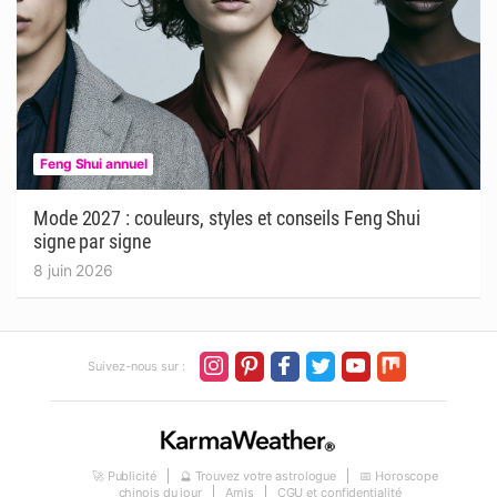
Feng Shui annuel
Mode 2027 : couleurs, styles et conseils Feng Shui
signe par signe
8 juin 2026
Suivez-nous sur :
🚀 Publicité
🔮 Trouvez votre astrologue
📅 Horoscope
chinois du jour
Amis
CGU et confidentialité