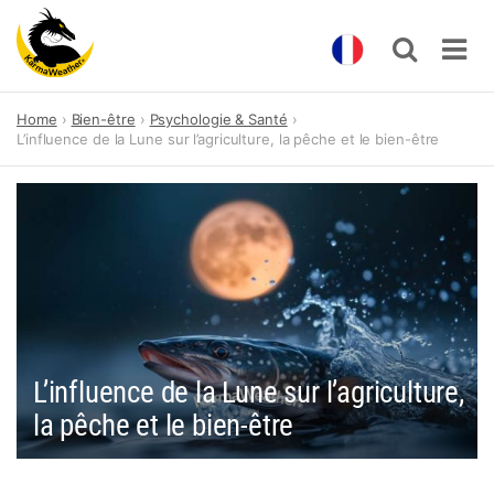
Skip
Home
Bien-être
Psychologie & Santé
to
L’influence de la Lune sur l’agriculture, la pêche et le bien-être
content
L’influence de la Lune sur l’agriculture,
la pêche et le bien-être