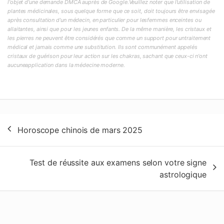
l'objet d'une demande DMCA auprès de Google.Veuillez noter que l'utilisation de
plantes médicinales, sous quelque forme que ce soit, doit toujours être envisagée
après consultation d'un médecin, en particulier pour lesfemmes enceintes ou
allaitantes, ainsi que pour les jeunes enfants. De la même manière, les cristaux et
les pierres ne peuvent être considérés que comme un support pour untraitement
médical et jamais comme une substitution. Ils sont communément appelés
cristaux de guérison pour leur action sur les chakras, sachant que ceux-ci n'ont
aucuneapplication dans la médecine moderne.
Navigation
Horoscope chinois de mars 2025
de
l’article
Test de réussite aux examens selon votre signe
astrologique