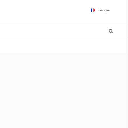
Français
English
Español
Português
Polski
日本語