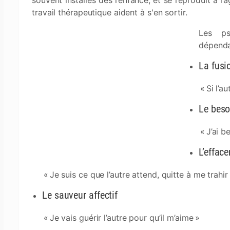
souvent installés dès l’enfance, et se reproduit à l
travail thérapeutique aident à s'en sortir.
Les ps
dépenda
La fusi
« Si l’au
Le beso
« J’ai b
L’effac
« Je suis ce que l’autre attend, quitte à me trahir
Le sauveur affectif
« Je vais guérir l’autre pour qu’il m’aime »