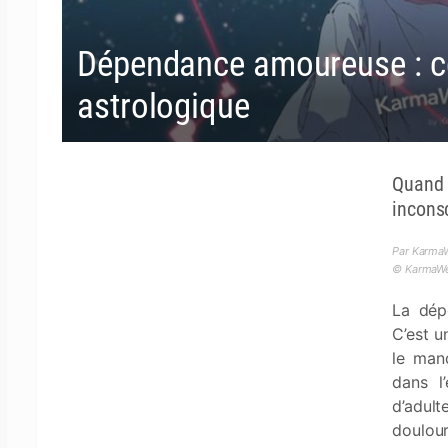
Dépendance amoureuse : ce
astrologique
Quand 
incons
Par KarmaW
© KarmaWea
La dép
C’est u
le manq
dans l
d’adul
doulour