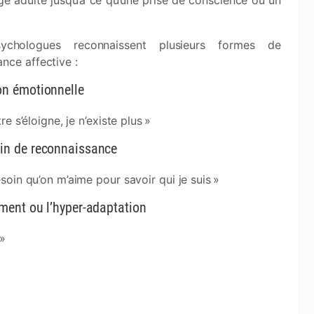
’âge adulte jusqu’à ce qu’une prise de conscience ou un
ychologues reconnaissent plusieurs formes de
nce affective :
on émotionnelle
tre s’éloigne, je n’existe plus »
in de reconnaissance
esoin qu’on m’aime pour savoir qui je suis »
ement ou l’hyper-adaptation
 »