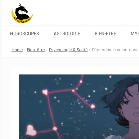
Skip
to
content
HOROSCOPES
ASTROLOGIE
BIEN-ÊTRE
MYS
Home
Bien-être
Psychologie & Santé
Dépendance amoureuse : 