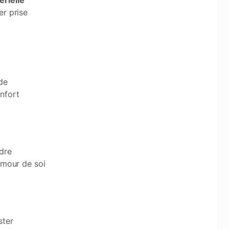
érielle
er prise
de
nfort
rdre
’amour de soi
ster