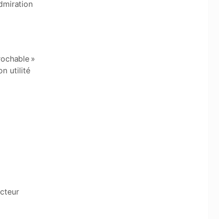
admiration
rochable »
n utilité
cteur