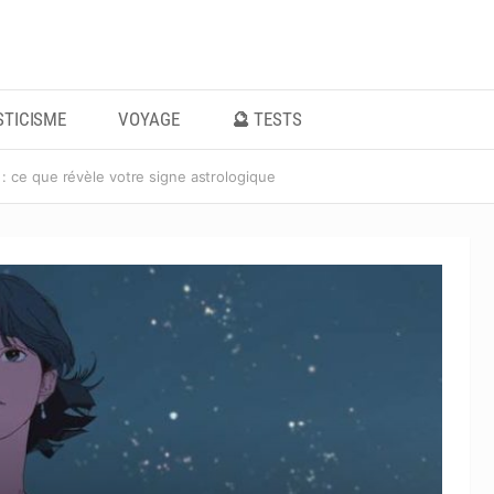
TICISME
VOYAGE
🔮 TESTS
ce que révèle votre signe astrologique