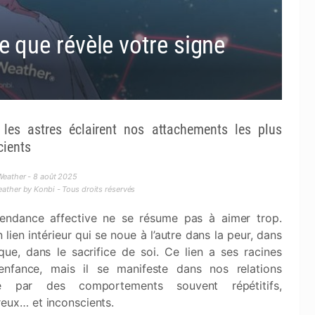
 que révèle votre signe
les astres éclairent nos attachements les plus
cients
eather - 8 août 2025
ther by Konbi - Tous droits réservés
endance affective ne se résume pas à aimer trop.
n lien intérieur qui se noue à l’autre dans la peur, dans
ue, dans le sacrifice de soi. Ce lien a ses racines
’enfance, mais il se manifeste dans nos relations
te par des comportements souvent répétitifs,
eux… et inconscients.