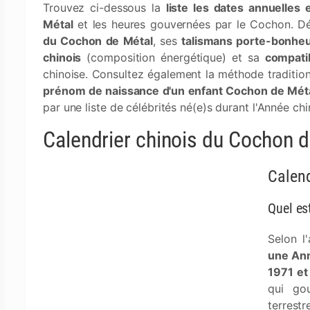
Trouvez ci-dessous la
liste les dates annuelles
Métal
et les heures gouvernées par le Cochon. D
du Cochon de Métal
, ses
talismans porte-bonhe
chinois
(composition énergétique) et sa
compati
chinoise. Consultez également la méthode traditionne
prénom de naissance d'un enfant Cochon de Mét
par une liste de célébrités né(e)s durant l'Année c
Calendrier chinois du Cochon 
Calend
Quel es
Selon l
une Ann
1971 et
qui go
terrest