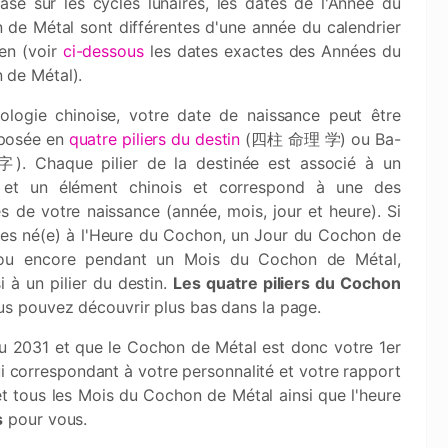
asé sur les cycles lunaires, les dates de l'Année du
de Métal sont différentes d'une année du calendrier
en (voir
ci-dessous
les dates exactes des Années du
 de Métal).
rologie chinoise, votre date de naissance peut être
posée en
quatre piliers du destin
(四柱 命理 学) ou Ba-
). Chaque pilier de la destinée est associé à un
 et un élément chinois et correspond à une des
s de votre naissance (année, mois, jour et heure). Si
tes né(e) à l'Heure du Cochon, un Jour du Cochon de
ou encore pendant un Mois du Cochon de Métal,
 à un pilier du destin.
Les quatre piliers du Cochon
us pouvez découvrir plus bas dans la page.
 ou 2031 et que le Cochon de Métal est donc votre 1er
elui correspondant à votre personnalité et votre rapport
et tous les Mois du Cochon de Métal ainsi que l'heure
s
pour vous.