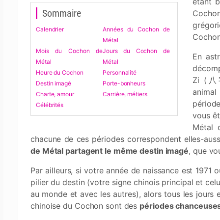
étant b
Sommaire
Cochon 
grégori
Calendrier
Années du Cochon de
Cochon
Métal
Mois du Cochon de
Jours du Cochon de
En ast
Métal
Métal
décom
Heure du Cochon
Personnalité
Zi (八字
Destin imagé
Porte-bonheurs
animal
Charte, amour
Carrière, métiers
période
Célébrités
vous ê
Métal 
chacune de ces périodes correspondent elles-aussi
de Métal partagent le même destin imagé
, que vo
Par ailleurs, si votre année de naissance est 1971
pilier du destin (votre signe chinois principal et c
au monde et avec les autres), alors tous les jours 
chinoise du Cochon sont des
périodes chanceuse