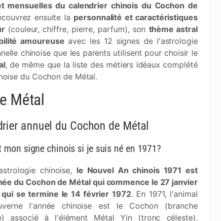
 et mensuelles du calendrier chinois du Cochon de
écouvrez ensuite la
personnalité et caractéristiques
ur
(couleur, chiffre, pierre, parfum), son
thème astral
bilité amoureuse
avec les 12 signes de l'astrologie
lle chinoise que les parents utilisent pour choisir le
al
, de même que la liste des métiers idéaux complété
hinoise du Cochon de Métal.
de Métal
rier annuel du Cochon de Métal
t mon signe chinois si je suis né en 1971?
'astrologie chinoise,
le Nouvel An chinois 1971 est
ée du Cochon de Métal qui commence le 27 janvier
 qui se termine le 14 février 1972
. En 1971, l'animal
uverne l'année chinoise est le Cochon (branche
re) associé à l'élément Métal Yin (tronc céleste).