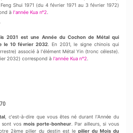
 Feng Shui 1971 (du 4 février 1971 au 3 février 1972)
pond à
l'année Kua n°2
.
?
ois 2031 est une Année du Cochon de Métal qui
 le 10 février 2032
. En 2031, le signe chinois qui
restre) associé à l'élément Métal Yin (tronc céleste).
vrier 2032) correspond à
l'année Kua n°2
.
970
tal
, c'est-à-dire que vous êtes né durant l'Année du
s sont vos
mois porte-bonheur
. Par ailleurs, si vous
otre 2ème pilier du destin est le
pilier du Mois du