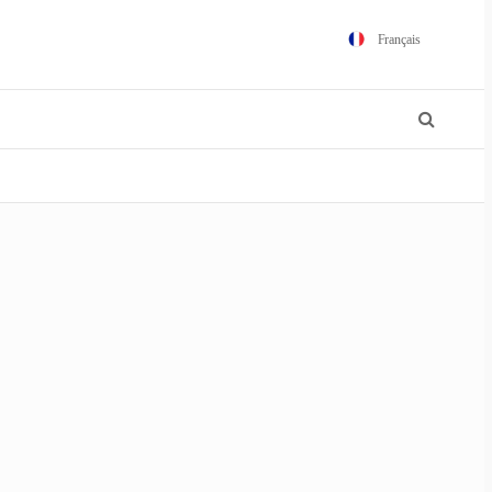
Français
English
Español
Português
Polski
日本語