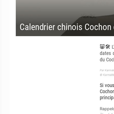
Calendrier chinois Cochon 
🐷🛠️ 
dates 
du Coc
Par KarmaW
© KarmaWea
Si vous
Cochon
princip
Rappelo