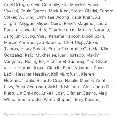
Ariel Ortega, Kevin Connolly, Eva Mendes, Fotini
Vavatsi, Paula Garces, Mark King, Stefan Olsdal, Sandra
Völker, Wu Jing, Uhm Tae Woong, Kabir Khan, Xu
Jinglei, Anggun, Miguel Cairo, Benoît Magimel, Laura
Pausini, Jewel Kilcher, Charlie Yeung, Mónica Naranjo,
Jang Jin-young, Vijay, Karisma Kapoor, Moon So-ri,
Márcio Amoroso, Zé Roberto, Chot Ulep, Alexis
Tsipras, Hilary Swank, Emilia Fox, Angie Cepeda, Kily
González, Kajol Mukherjee, Iván Hurtado, Maxim
Vengerov, Huang Bo, Hicham El Guerrouj, Yoo Chae-
yeong, Harumi Inoue, Claudia Elena Vasquez, Paco
León, Heather Headley, Koji Murofushi, Kieren
Hutchison, Julio Ricardo Cruz, Natalie Maines, Ariel
Levy, Peter Svensson, Seishi Kishimoto, Alessandro Del
Piero, Lin Chi-ling, Anke Huber, Cristian Castro, Meg
White (membre des White Stripes), Tony Kanaan,
Reproduction strictement interdite sans accord préalable. Toute infraction fera