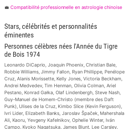
💼
Compatibilité professionnelle en astrologie chinoise
Stars, célébrités et personnalités
éminentes
Personnes célèbres nées l'Année du Tigre
de Bois 1974
Leonardo DiCaprio, Joaquin Phoenix, Christian Bale,
Robbie Williams, Jimmy Fallon, Ryan Phillippe, Penélope
Cruz, Alanis Morissette, Kelly Jones, Victoria Beckham,
Andrei Medvedev, Tim Henman, Olivia Colman, Ariel
Pestano, Konrad Gałka, Olaf Lindenbergh, Steve Nash,
Guy-Manuel de Homem-Christo (membre des Daft
Punk), Ulises de la Cruz, Kimbo Slice (Kevin Ferguson),
Ivri Lider, Elizabeth Banks, Jaroslav Špaček, Mahershala
Ali, Kaoru, Yevgeny Kafelnikov, Ophelie Winter, Iván
Campo, Kyoko Nagatsuka, James Blunt, Lee Carsley,