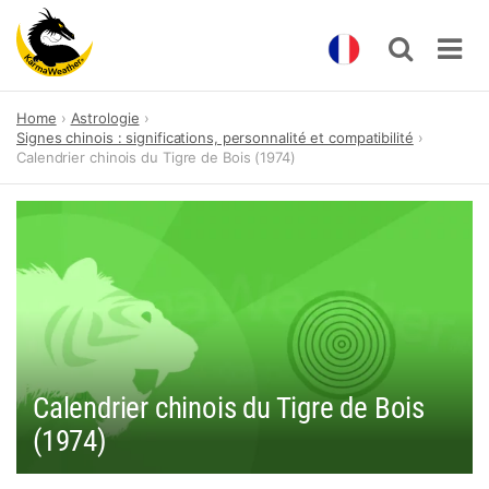
Skip
Home
Astrologie
to
Signes chinois : significations, personnalité et compatibilité
content
Calendrier chinois du Tigre de Bois (1974)
Calendrier chinois du Tigre de Bois
(1974)