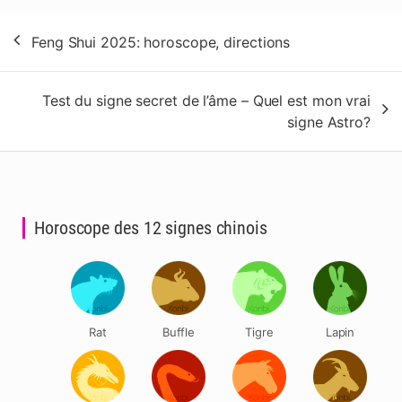
Navigation
Feng Shui 2025: horoscope, directions
de
l’article
Test du signe secret de l’âme – Quel est mon vrai
signe Astro?
Horoscope des 12 signes chinois
Rat
Buffle
Tigre
Lapin