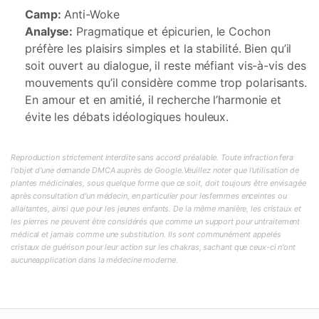
Camp:
Anti-Woke
Analyse:
Pragmatique et épicurien, le Cochon
préfère les plaisirs simples et la stabilité. Bien qu’il
soit ouvert au dialogue, il reste méfiant vis-à-vis des
mouvements qu’il considère comme trop polarisants.
En amour et en amitié, il recherche l’harmonie et
évite les débats idéologiques houleux.
Reproduction strictement interdite sans accord préalable. Toute infraction fera
l'objet d'une demande DMCA auprès de Google.Veuillez noter que l'utilisation de
plantes médicinales, sous quelque forme que ce soit, doit toujours être envisagée
après consultation d'un médecin, en particulier pour lesfemmes enceintes ou
allaitantes, ainsi que pour les jeunes enfants. De la même manière, les cristaux et
les pierres ne peuvent être considérés que comme un support pour untraitement
médical et jamais comme une substitution. Ils sont communément appelés
cristaux de guérison pour leur action sur les chakras, sachant que ceux-ci n'ont
aucuneapplication dans la médecine moderne.