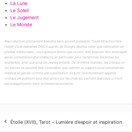
La Lune
Le Soleil
Le Jugement
Le Monde
Reproduction strictement interdite sans accord préalable. Toute infraction fera
l'objet d'une demande DMCA auprès de Google.Veuillez noter que l'utilisation de
plantes médicinales, sous quelque forme que ce soit, doit toujours être envisagée
après consultation d'un médecin, en particulier pour lesfemmes enceintes ou
allaitantes, ainsi que pour les jeunes enfants. De la même manière, les cristaux et
les pierres ne peuvent être considérés que comme un support pour untraitement
médical et jamais comme une substitution. Ils sont communément appelés
cristaux de guérison pour leur action sur les chakras, sachant que ceux-ci n'ont
aucuneapplication dans la médecine moderne.
Navigation
Étoile (XVII), Tarot – Lumière d’espoir et inspiration
de