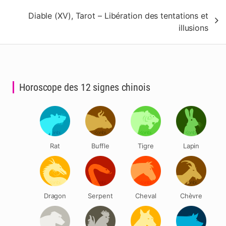
l’article
Diable (XV), Tarot – Libération des tentations et
illusions
Horoscope des 12 signes chinois
Rat
Buffle
Tigre
Lapin
Dragon
Serpent
Cheval
Chèvre