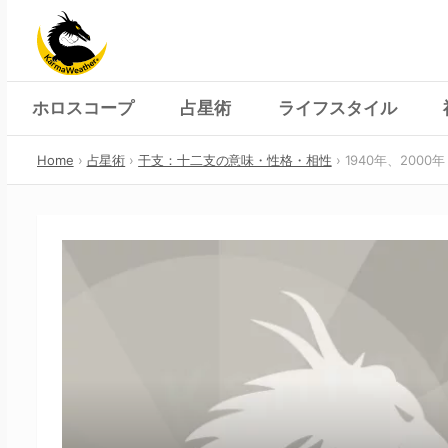
Skip
to
content
ホロスコープ
占星術
ライフスタイル
Home
占星術
干支：十二支の意味・性格・相性
1940年、2000