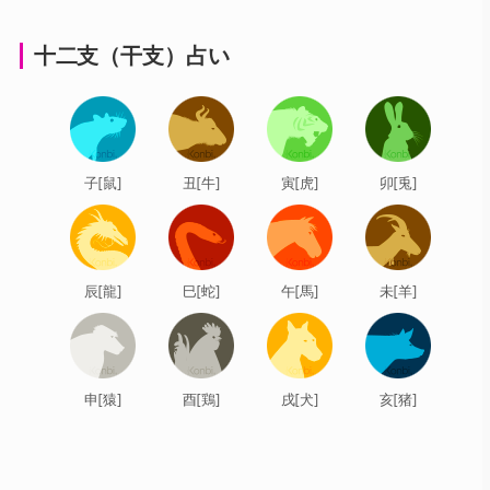
十二支（干支）占い
子[鼠]
丑[牛]
寅[虎]
卯[兎]
辰[龍]
巳[蛇]
午[馬]
未[羊]
申[猿]
酉[鶏]
戌[犬]
亥[猪]