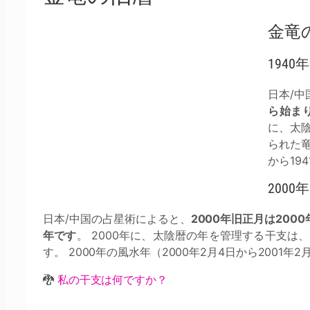
金竜
194
日本/
ら始まり
に、太
られた竜
から19
200
日本/中国の占星術によると、
2000年旧正月は200
年です
。 2000年に、太陰暦の年を管理する干支は
す。 2000年の風水年（2000年2月4日から2001年
🐉
私の干支は何ですか？