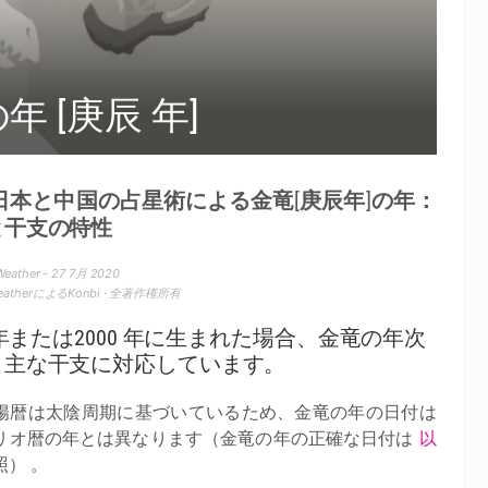
年 [庚辰 年]
 日本と中国の占星術による金竜[庚辰年]の年：
と干支の特性
Weather - 27 7月 2020
WeatherによるKonbi · 全著作権所有
0 年または2000 年に生まれた場合、金竜の年次
、主な干支に対応しています。
陽暦は太陰周期に基づいているため、金竜の年の日付は
リオ暦の年とは異なります（金竜の年の正確な日付は
以
照） 。