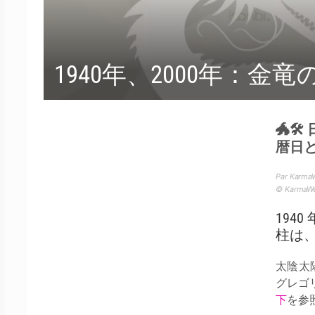
1940年、2000年：金竜の
🐲
暦日
Par Karma
© Karma
194
柱は
太陰太
グレゴ
下
を参