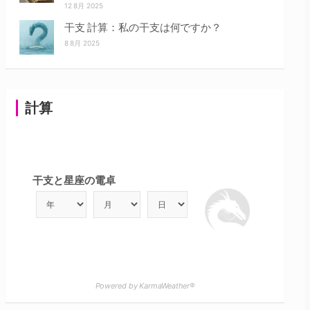
12 8月 2025
干支 計算：私の干支は何ですか？
8 8月 2025
計算
干支と星座の電卓
Powered by KarmaWeather®