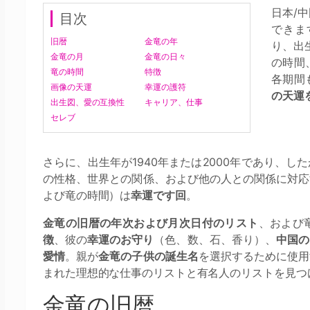
日本/
目次
できま
旧暦
金竜の年
り、出
金竜の月
金竜の日々
の時間
竜の時間
特徴
各期間
画像の天運
幸運の護符
の天運
出生図、愛の互換性
キャリア、仕事
セレブ
さらに、出生年が1940年または2000年であり、
の性格、世界との関係、および他の人との関係に対応
よび竜の時間）は
幸運です回
。
金竜の旧暦の年次および月次日付のリスト
、および
徴
、彼の
幸運のお守り
（色、数、石、香り）、
中国の
愛情
。親が
金竜の子供の誕生名
を選択するために使用
まれた理想的な仕事のリストと有名人のリストを見つ
金竜の旧暦