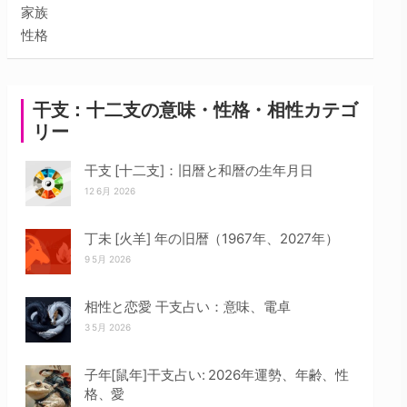
家族
性格
干支：十二支の意味・性格・相性カテゴ
リー
干支 [十二支]：旧暦と和暦の生年月日
12 6月 2026
丁未 [火羊] 年の旧暦（1967年、2027年）
9 5月 2026
相性と恋愛 干支占い：意味、電卓
3 5月 2026
子年[鼠年]干支占い: 2026年運勢、年齢、性
格、愛