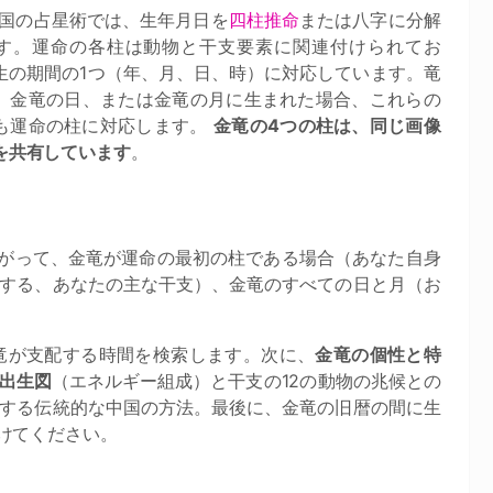
中国の占星術では、生年月日を
四柱推命
または八字に分解
す。運命の各柱は動物と干支要素に関連付けられてお
生の期間の1つ（年、月、日、時）に対応しています。竜
、金竜の日、または金竜の月に生まれた場合、これらの
も運命の柱に対応します。
金竜の4つの柱は、同じ画像
を共有しています
。
したがって、金竜が運命の最初の柱である場合（あなた自身
する、あなたの主な干支）、金竜のすべての日と月（お
竜が支配する時間を検索します。次に、
金竜の個性と特
出生図
（エネルギー組成）と干支の12の動物の兆候との
する伝統的な中国の方法。最後に、金竜の旧暦の間に生
けてください。