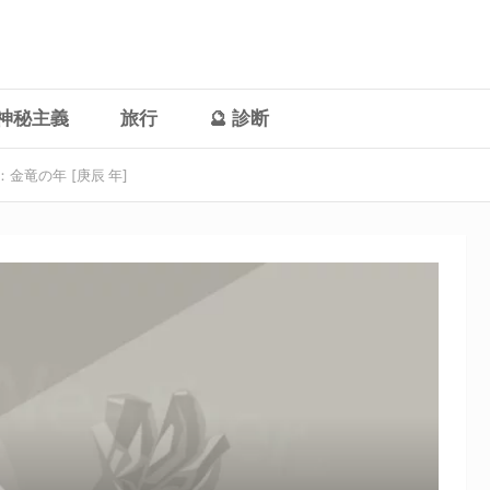
神秘主義
旅行
🔮 診断
年：金竜の年 [庚辰 年]