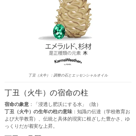
丁丑（火牛）：調整の石とエッセンシャルオイル
丁丑（火牛）の宿命の柱
宿命の象意
：「浸透し肥沃にする水」（陰）
丁丑（火牛）の生年の柱の意味
：知識の伝達（学校教育お
よび大学教育）、伝統と具体的現実に根ざした豊かさ、ゆ
っくりだが着実な上昇。