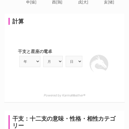
申[猿]
酉[鶏]
戌[犬]
亥[猪]
計算
干支と星座の電卓
Powered by KarmaWeather®
干支：十二支の意味・性格・相性カテゴ
リー