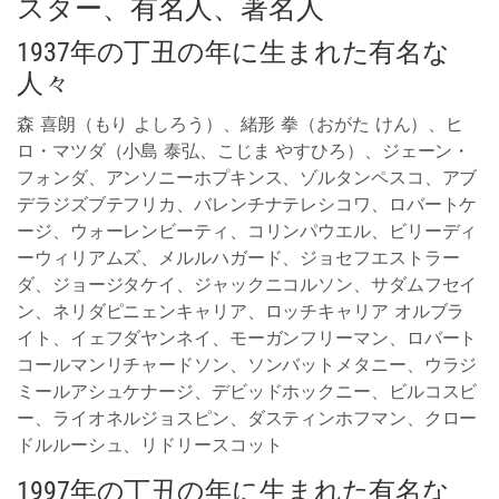
スター、有名人、著名人
1937年の丁丑の年に生まれた有名な
人々
森 喜朗（もり よしろう）、緒形 拳（おがた けん）、ヒ
ロ・マツダ（小島 泰弘、こじま やすひろ）、ジェーン・
フォンダ、アンソニーホプキンス、ゾルタンペスコ、アブ
デラジズブテフリカ、バレンチナテレシコワ、ロバートケ
ージ、ウォーレンビーティ、コリンパウエル、ビリーディ
ーウィリアムズ、メルルハガード、ジョセフエストラー
ダ、ジョージタケイ、ジャックニコルソン、サダムフセイ
ン、ネリダピニェンキャリア、ロッチキャリア オルブラ
イト、イェフダヤンネイ、モーガンフリーマン、ロバート
コールマンリチャードソン、ソンバットメタニー、ウラジ
ミールアシュケナージ、デビッドホックニー、ビルコスビ
ー、ライオネルジョスピン、ダスティンホフマン、クロー
ドルルーシュ、リドリースコット
1997年の丁丑の年に生まれた有名な