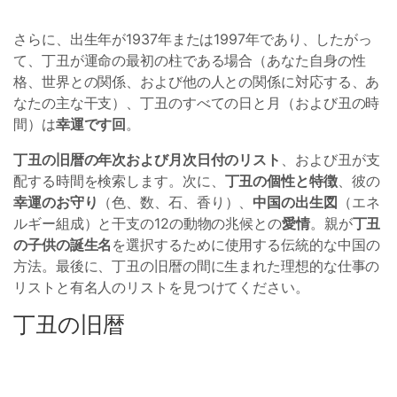
さらに、出生年が1937年または1997年であり、したがっ
て、丁丑が運命の最初の柱である場合（あなた自身の性
格、世界との関係、および他の人との関係に対応する、あ
なたの主な干支）、丁丑のすべての日と月（および丑の時
間）は
幸運です回
。
丁丑の旧暦の年次および月次日付のリスト
、および丑が支
配する時間を検索します。次に、
丁丑の個性と特徴
、彼の
幸運のお守り
（色、数、石、香り）、
中国の出生図
（エネ
ルギー組成）と干支の12の動物の兆候との
愛情
。親が
丁丑
の子供の誕生名
を選択するために使用する伝統的な中国の
方法。最後に、丁丑の旧暦の間に生まれた理想的な仕事の
リストと有名人のリストを見つけてください。
丁丑の旧暦