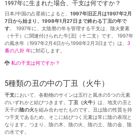
1997年に生まれた場合、干支は何ですか？
日本/中国の占星術によると、
1997年旧正月は1997年2月
7日から始まり、1998年1月27日まで終わる丁丑の年で
す
。 1997年に、太陰暦の年を管理する干支は、陰火要素
（十干）に関連付けられた牛[丑]（十二支）です。 1997年
の風水年（1997年2月4日から1998年2月3日まで）は、
3
番の八卦 年
に対応します。
🐉
私の干支は何ですか？
5種類の丑の中の丁丑（火牛）
干支
において、各動物のサインは五行と風水の5つの元素
のいずれかと結びつきます。
丁丑（火牛）
は、地支の丑と
天干の
陰の火
を組み合わせたものです。丑は陰の性質を持
つ干支であるため、そこに結びつく元素は常に陰の表現と
なります。つまり、陰の木、陰の火、陰の土、陰の金、陰
の水です。