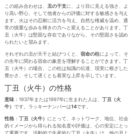
この組み合わせは、
丑の干支
に、より目に見える強さ、よ
り高い野心、そして他者からの評価に対する敏感さを与え
ます。火はその忍耐に活力を与え、自然な権威を温め、通
常の慎重な歩みを輝きの力へと変えることがあります。丁
丑（火牛）は堅固な存在でありながら、その堅固さを認め
られたいと望みます。
それぞれの丑が天干と結びつくと、
宿命の柱
によって、そ
の生年に関わる宿命の象意を理解することができます。丁
丑（火牛）の場合、この柱は知識の伝達、現実に根ざした
豊かさ、そして遅くとも着実な上昇を示しています。
丁丑（火牛）の性格
意味
：1937年または1997年に生まれた人は、
丁丑（火
牛）
です。ラッキーナンバーは
14
です。
性格
：
丁丑（火牛）
にとって、ネットワーク、地位、社会
的イメージから得られる知名度や評価は、心の安定にとっ
て重要です。活動的で生産的な丁丑（火牛）は、他の丑よ