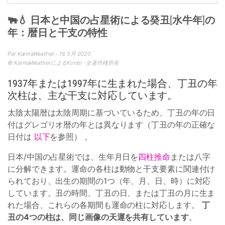
🐃💧 日本と中国の占星術による癸丑[水牛年]の
年：暦日と干支の特性
Par KarmaWeather - 18 5月 2020
© KarmaWeatherによるKonbi · 全著作権所有
1937年または1997年に生まれた場合、丁丑の年
次柱は、主な干支に対応しています。
太陰太陽暦は太陰周期に基づいているため、丁丑の年の日
付はグレゴリオ暦の年とは異なります（丁丑の年の正確な
日付は
以下
を参照） 。
日本/中国の占星術では、生年月日を
四柱推命
または八字
に分解できます。運命の各柱は動物と干支要素に関連付け
られており、出生の期間の1つ（年、月、日、時）に対応
しています。丑の時間、丁丑の日、または丁丑の月に生ま
れた場合、これらの各期間も運命の柱に対応します。
丁
丑の4つの柱は、同じ画像の天運を共有しています
。