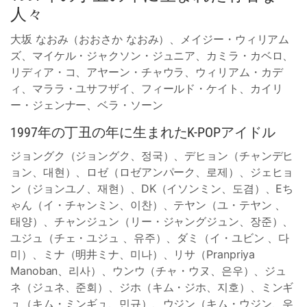
人々
大坂 なおみ（おおさか なおみ）、メイジー・ウィリアム
ズ、マイケル・ジャクソン・ジュニア、カミラ・カベロ、
リディア・コ、アヤーン・チャウラ、ウィリアム・カデ
ィ、マララ・ユサフザイ、フィールド・ケイト、カイリ
ー・ジェンナー、ベラ・ソーン
1997年の丁丑の年に生まれたK-POPアイドル
ジョングク（ジョングク、정국）、デヒョン（チャンデヒ
ョン、대현）、ロゼ（ロゼアンパーク、로제）、ジェヒョ
ン（ジョンユノ、재현）、DK（イソンミン、도겸）、Eち
ゃん（イ・チャンミン、이찬）、テヤン（ユ・テヤン 、
태양）、チャンジュン（リー・ジャングジュン、장준）、
ユジュ（チェ・ユジュ 、유주）、ダミ（イ・ユビン 、다
미）、ミナ（明井ミナ、미나）、リサ（Pranpriya
Manoban、리사）、ウンウ（チャ・ウヌ、은우）、ジュ
ネ（ジュネ、준회）、ジホ（キム・ジホ、지호）、ミンギ
ュ（キム・ミンギュ、민규）、ウジン（キム・ウジン、우