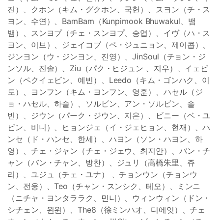
진）、クホン（キム・グクホン、국헌）、スヨン（チ・ス
ヨン、수연）、BamBam（Kunpimook Bhuwakul、뱀
뱀）、スンヨプ（チェ・スンヨプ、승엽）、イヴ（ハ・ス
ヨン、이브）、ジェイコブ（ペ・ジュニョン、제이콥）、
ジンヨン（ウ・ジンヨン、진영）、JinSoul（チョン・ジ
ンソル、진솔）、Ziu（パク・ヒジュン 、지우）、イェビ
ン（ペクイェビン、예빈）、Leedo（キム・ゴンハク、이
도）、ヨンフン（キム・ヨンフン、영훈）、ハセル（ジ
ョ・ハセル、하슬）、ソルビン、アン・ソルビン、솔
빈）、ジウン（パーク・ジウン、지은）、ビニー（ベ・ユ
ビン、비니）、ヒョンジェ（イ・ジェヒョン、현재）、ハ
ンセ（ド・ハンセ、한세）、ハヨン（ソン・ハヨン、하
영）、チェ・ジャン（チェ・ジェウ、최지안）、バン・チ
ャン（バン・チャン、방찬）、ジュリ（高橋朱里、쥬
리）、ユジュ（チェ・ユナ） 、チョンウン（チョンウ
ン、전웅）、Teo（チャン・スンシク、테오）、ミンニ
（ニチャ・ヨンタララク、민니）、ウィンウィン（ドン・
シチェン、윈윈）、The8（徐ミンハオ、디에잇）、チェ