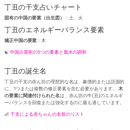
丁丑の干支占いチャート
固有の中国の要素（出生図）
：土、火
丁丑のエネルギーバランス要素
矯正中国の要素
：木
☯
中国占星術の5つの要素と風水の調和
丁丑の誕生名
丁丑の干支の赤ん坊の理想的な名は、象徴的または語源的
に、1つまたは複数の修正要素を含む必要があります。
木
の要素に関連付けられた名
は、赤ん坊の牛[丑]のエネルギ
ーバランスを回復または強化するのに最も適しています。
👶
干支による赤ちゃんの名前のリスト