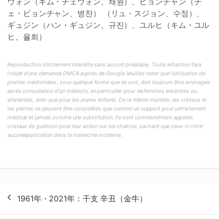
ウォン（キム・チェウォン、채원）、ビョンチャン（チ
ェ・ビョンチャン、병찬） （リュ・スジョン、수정）、
ギュジン（ハン・ギュジン、규진）、ユルヒ（キム・ユル
ヒ、율희）
Reproduction strictement interdite sans accord préalable. Toute infraction fera
l'objet d'une demande DMCA auprès de Google.Veuillez noter que l'utilisation de
plantes médicinales, sous quelque forme que ce soit, doit toujours être envisagée
après consultation d'un médecin, en particulier pour lesfemmes enceintes ou
allaitantes, ainsi que pour les jeunes enfants. De la même manière, les cristaux et
les pierres ne peuvent être considérés que comme un support pour untraitement
médical et jamais comme une substitution. Ils sont communément appelés
cristaux de guérison pour leur action sur les chakras, sachant que ceux-ci n'ont
aucuneapplication dans la médecine moderne.
投
1961年・2021年：干支 辛丑（金牛）
稿
ナ