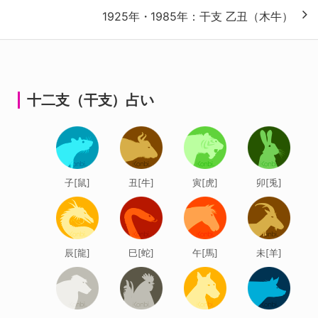
1925年・1985年：干支 乙丑（木牛）
ビ
ゲ
ー
シ
十二支（干支）占い
ョ
ン
子[鼠]
丑[牛]
寅[虎]
卯[兎]
辰[龍]
巳[蛇]
午[馬]
未[羊]