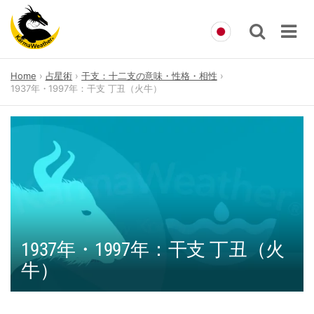
Skip
Home
占星術
干支：十二支の意味・性格・相性
to
1937年・1997年：干支 丁丑（火牛）
content
1937年・1997年：干支 丁丑（火
牛）