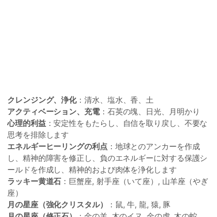
クレンジング、浄化
：清水、塩水、香、土
アクティベーション、充電
：石英の塊、日光、月明かり
心理的利益
：安定性をもたらし、自信を取り戻し、不要な
思考を排除します
エネルギーヒーリングの利点
：地球とのアンカーを作成
し、精神的障害を修正し、負のエネルギーに対する保護シ
ールドを作成し、精神的および肉体を浄化します
ラッキー黄道石
：巨蟹座, 射手座（いて座）, 山羊座（やぎ
座）
月の星座（強化クリスタル）
：鼠, 牛, 龍, 猿, 豚
月の星座（修正石）
：金の羊, 木のイヌ, 金の虎, 木の蛇