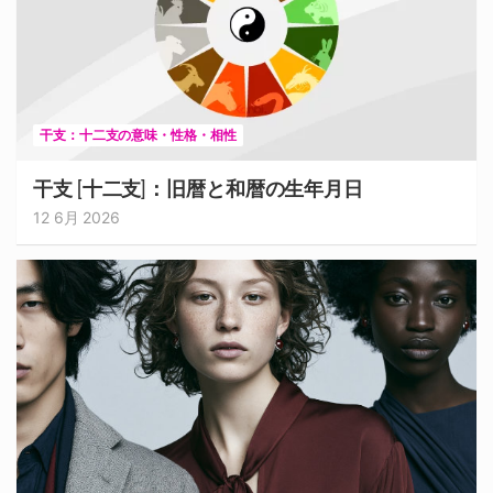
干支：十二支の意味・性格・相性
干支 [十二支]：旧暦と和暦の生年月日
12 6月 2026