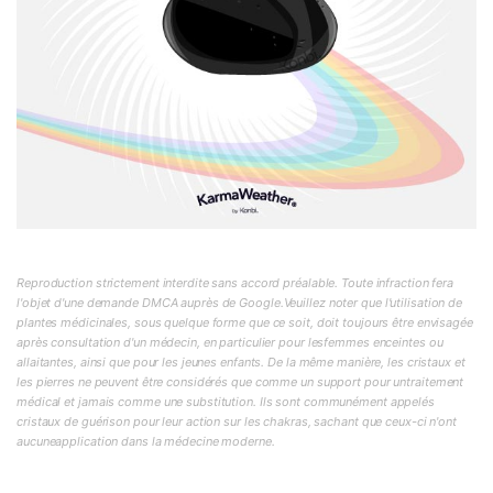
Reproduction strictement interdite sans accord préalable. Toute infraction fera
l'objet d'une demande DMCA auprès de Google.Veuillez noter que l'utilisation de
plantes médicinales, sous quelque forme que ce soit, doit toujours être envisagée
après consultation d'un médecin, en particulier pour lesfemmes enceintes ou
allaitantes, ainsi que pour les jeunes enfants. De la même manière, les cristaux et
les pierres ne peuvent être considérés que comme un support pour untraitement
médical et jamais comme une substitution. Ils sont communément appelés
cristaux de guérison pour leur action sur les chakras, sachant que ceux-ci n'ont
aucuneapplication dans la médecine moderne.