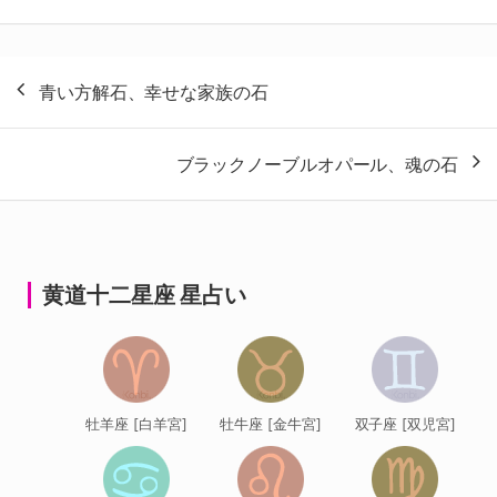
投
青い方解石、幸せな家族の石
稿
ナ
ブラックノーブルオパール、魂の石
ビ
ゲ
ー
シ
黄道十二星座 星占い
ョ
ン
牡羊座 [白羊宮]
牡牛座 [金牛宮]
双子座 [双児宮]