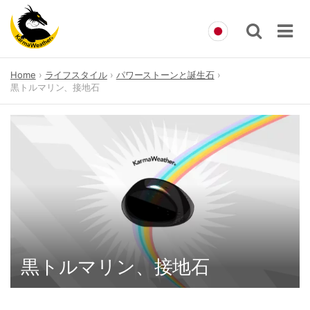
Skip
Home
ライフスタイル
パワーストーンと誕生石
to
黒トルマリン、接地石
content
黒トルマリン、接地石