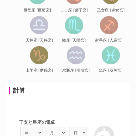
巨蟹座 [巨蟹宮]
しし座 [獅子宮]
乙女座 [処女宮]
天秤座 [天秤宮]
蠍座 [天蝎宮]
射手座 [人馬宮]
山羊座 [磨羯宮]
水瓶座 [宝瓶宮]
魚座 [双魚宮]
計算
干支と星座の電卓