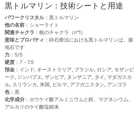
黒トルマリン：技術シートと用途
パワークリスタル
：黒トルマリン
他の名前
：ショーライト
関連チャクラ
：根のチャクラ（n°1）
意味とプロパティ
：砕石療法における黒トルマリンは、接
地石です
力
：5/5
硬度
：7 - 7.5
預金
：インド, オーストラリア, ブラジル, ロシア, モザンビ
ーク, ジンバブエ, ザンビア, タンザニア, タイ, マダガスカ
ル, スリランカ, 米国, ビルマ, アフガニスタン, アンゴラ
色
：黒
化学成分
：ホウケイ酸アルミニウムと鉄、マグネシウム、
アルカリのケイ酸塩錯体