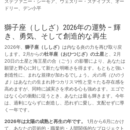
ステファニー・シーモア、ウェズリー・スナイプス、オー
ドリー、デン小平
獅子座（ししざ）2026年の運勢 – 輝
き、勇気、そして創造的な再生
2026年、
獅子座（ししざ）
は内なる炎の力を再び取り戻
します。2月からの
牡羊座（おひつじざ）の土星
と、2月
20日の土星と海王星の合（ごう）の影響により、あなたは
願望と野心に対して新たな明晰さを得ます。もともと強い
創造性に、まれな規律が加わるでしょう。
火の馬（ひのう
ま）
はあなたの生まれ持つカリスマ性と堂々たる存在感を
高めますが、同時に誠実さを求める心も強めます。エゴで
はなく心の衝動に従うとき、あなたは最も輝きます。今年
は、過剰にならずに創造し、恐れずに愛し、支配せずに導
く一年です。
2026年は太陽の成熟と再生の年です。
1月から6月にかけ
て、あなたの芸術的・職業的・人間関係的なプロジェクト