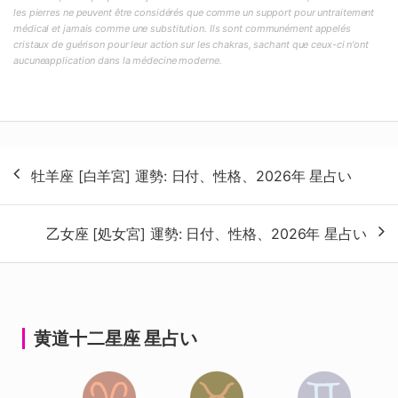
les pierres ne peuvent être considérés que comme un support pour untraitement
médical et jamais comme une substitution. Ils sont communément appelés
cristaux de guérison pour leur action sur les chakras, sachant que ceux-ci n'ont
aucuneapplication dans la médecine moderne.
投
牡羊座 [白羊宮] 運勢: 日付、性格、2026年 星占い
稿
ナ
乙女座 [処女宮] 運勢: 日付、性格、2026年 星占い
ビ
ゲ
ー
シ
黄道十二星座 星占い
ョ
ン