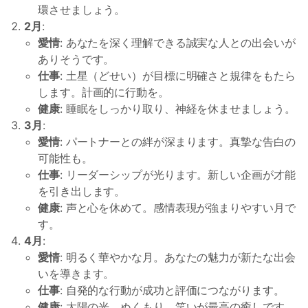
環させましょう。
2月
:
愛情
: あなたを深く理解できる誠実な人との出会いが
ありそうです。
仕事
: 土星（どせい）が目標に明確さと規律をもたら
します。計画的に行動を。
健康
: 睡眠をしっかり取り、神経を休ませましょう。
3月
:
愛情
: パートナーとの絆が深まります。真摯な告白の
可能性も。
仕事
: リーダーシップが光ります。新しい企画が才能
を引き出します。
健康
: 声と心を休めて。感情表現が強まりやすい月で
す。
4月
:
愛情
: 明るく華やかな月。あなたの魅力が新たな出会
いを導きます。
仕事
: 自発的な行動が成功と評価につながります。
健康
: 太陽の光、ぬくもり、笑いが最高の癒しです。