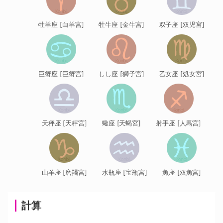
牡羊座 [白羊宮]
牡牛座 [金牛宮]
双子座 [双児宮]
巨蟹座 [巨蟹宮]
しし座 [獅子宮]
乙女座 [処女宮]
天秤座 [天秤宮]
蠍座 [天蝎宮]
射手座 [人馬宮]
山羊座 [磨羯宮]
水瓶座 [宝瓶宮]
魚座 [双魚宮]
計算