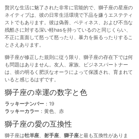
贅沢な生活に魅了された非常に官能的で、獅子座の星座の
ネイティブは、彼の日常生活環境で下品を嫌うエステティ
ストでもあります。彼は偽善、ペティネス、および不当な
残酷さに対する深い軽hasを持っているのと同じくらい、
不正に直面して怒って怒ったり、暴力を振るったりするこ
とさえあります。
獅子座が修正した規則に従う限り、獅子座の存在下では何
も問題はありません。友人、家族、ビジネスパートナー
は、彼の明るく肥沃なオーラによって保護され、育まれて
いると感じるはずです。
獅子座の幸運の数字と色
ラッキーナンバー
：19
ラッキーカラー
：黄色、赤
獅子座の愛の互換性
獅子座は
牡羊座
、
射手座
、
獅子座
と最も互換性がありま