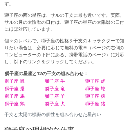
す。
獅子座の西の星座は、サルの干支に最も近いです。実際、
サルの月の太陰暦の日付は、獅子座の星座の太陽暦の日付
にほぼ対応しています。
個々のレベルで、獅子座の性格を干支のキャラクターで知
りたい場合は、必要に応じて無料の電卓（ページの右側の
コンピューターの下部にある、携帯電話のページ）に対応
し、以下のリンクをクリックしてください。
獅子座の星座と12の干支の組み合わせ：
獅子座 鼠
獅子座 牛
獅子座 虎
獅子座 兎
獅子座 竜
獅子座 蛇
獅子座 馬
獅子座 羊
獅子座 猿
獅子座 鶏
獅子座 犬
獅子座 猪
干支と太陽の標識の個性を組み合わせた星占い