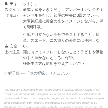
🧵 テキ
ット）。
スタイル
儀式：窓を大きく開け、アンバーオレンジのキ
（演出）
ャンドルを灯し、部屋の中央に3回スプレー。
太陽神経叢に黄金の光をイメージしながら、深
く5回呼吸。
生地の目立たない部分でテストすること；絹、
革、スエード、ニス塗りの表面には使用しな
⚠️ 安全
い。
上の注意
顔に向けてスプレーしないこと；子どもや動物
の手の届かないところに保管。
妊娠中の方は使用を控えてください。
♌ 獅子座 — 「魂の呼吸」リチュアル
Reproduction strictement interdite sans accord préalable. Toute infraction fera
l'objet d'une demande DMCA auprès de Google.Veuillez noter que l'utilisation de
plantes médicinales, sous quelque forme que ce soit, doit toujours être envisagée
après consultation d'un médecin, en particulier pour lesfemmes enceintes ou
allaitantes, ainsi que pour les jeunes enfants. De la même manière, les cristaux et