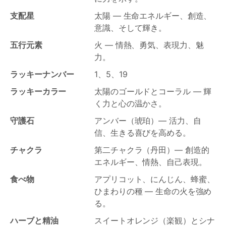
支配星
太陽 — 生命エネルギー、創造、
意識、そして輝き。
五行元素
火 — 情熱、勇気、表現力、魅
力。
ラッキーナンバー
1、5、19
ラッキーカラー
太陽のゴールドとコーラル — 輝
く力と心の温かさ。
守護石
アンバー（琥珀）— 活力、自
信、生きる喜びを高める。
チャクラ
第二チャクラ（丹田）— 創造的
エネルギー、情熱、自己表現。
食べ物
アプリコット、にんじん、蜂蜜、
ひまわりの種 — 生命の火を強め
る。
ハーブと精油
スイートオレンジ（楽観）とシナ