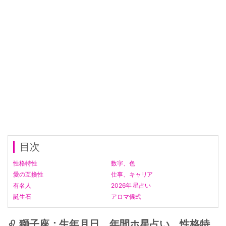
目次
性格特性
数字、色
愛の互換性
仕事、キャリア
有名人
2026年 星占い
誕生石
アロマ儀式
♌ 獅子座：生年月日、年間ホ星占い、性格特