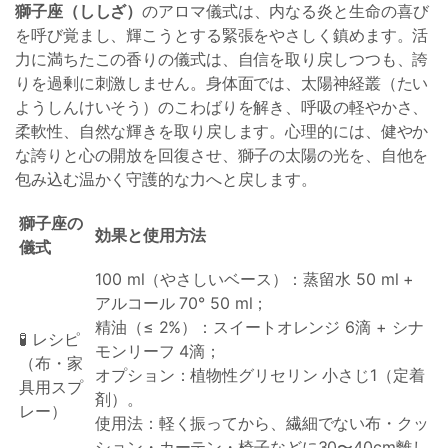
獅子座（ししざ）
のアロマ儀式は、内なる炎と生命の喜び
を呼び覚まし、輝こうとする緊張をやさしく鎮めます。活
力に満ちたこの香りの儀式は、自信を取り戻しつつも、誇
りを過剰に刺激しません。身体面では、太陽神経叢（たい
ようしんけいそう）のこわばりを解き、呼吸の軽やかさ、
柔軟性、自然な輝きを取り戻します。心理的には、健やか
な誇りと心の開放を回復させ、獅子の太陽の光を、自他を
包み込む温かく守護的な力へと戻します。
獅子座の
効果と使用方法
儀式
100 ml（やさしいベース）：蒸留水 50 ml +
アルコール 70° 50 ml；
精油（≤ 2%）：スイートオレンジ 6滴 + シナ
🧪 レシピ
モンリーフ 4滴；
（布・家
オプション：植物性グリセリン 小さじ1（定着
具用スプ
剤）。
レー）
使用法：軽く振ってから、繊細でない布・クッ
ション・カーテン・椅子などに30〜40cm離し