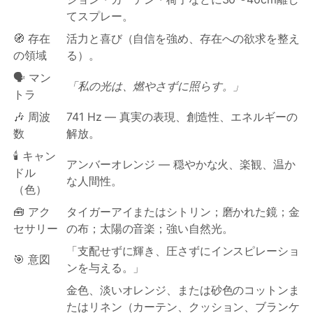
てスプレー。
🧭 存在
活力と喜び（自信を強め、存在への欲求を整え
の領域
る）。
🗣️ マン
「私の光は、燃やさずに照らす。」
トラ
🎶 周波
741 Hz — 真実の表現、創造性、エネルギーの
数
解放。
🕯️ キャン
アンバーオレンジ — 穏やかな火、楽観、温か
ドル
な人間性。
（色）
🧰 アク
タイガーアイまたはシトリン；磨かれた鏡；金
セサリー
の布；太陽の音楽；強い自然光。
「支配せずに輝き、圧さずにインスピレーショ
🎯 意図
ンを与える。」
金色、淡いオレンジ、または砂色のコットンま
たはリネン（カーテン、クッション、ブランケ