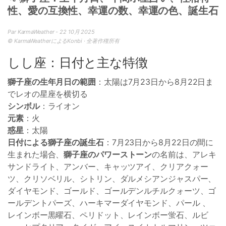
性、愛の互換性、幸運の数、幸運の色、誕生石
Par KarmaWeather - 22 10月 2025
© KarmaWeatherによるKonbi · 全著作権所有
しし座：日付と主な特徴
獅子座の生年月日の範囲
：太陽は7月23日から8月22日ま
でレオの星座を横切る
シンボル
：ライオン
元素
：火
惑星
：太陽
日付による獅子座の誕生石
：7月23日から8月22日の間に
生まれた場合、
獅子座のパワーストーン
の名前は、アレキ
サンドライト、アンバー、キャッツアイ、クリアクォー
ツ、クリソベリル、シトリン、ダルメシアンジャスパー、
ダイヤモンド、ゴールド、ゴールデンルチルクォーツ、ゴ
ールデントパーズ、ハーキマーダイヤモンド、パール 、
レインボー黒曜石、ペリドット、レインボー蛍石、ルビ