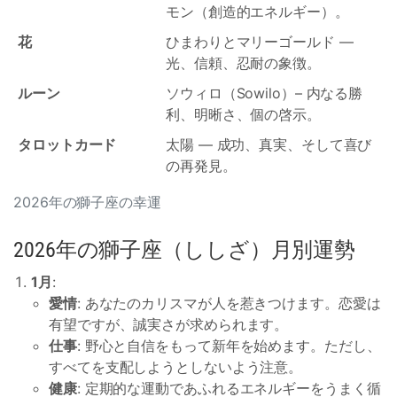
モン（創造的エネルギー）。
花
ひまわりとマリーゴールド —
光、信頼、忍耐の象徴。
ルーン
ソウィロ（Sowilo）– 内なる勝
利、明晰さ、個の啓示。
タロットカード
太陽 — 成功、真実、そして喜び
の再発見。
2026年の獅子座の幸運
2026年の獅子座（ししざ）月別運勢
1月
:
愛情
: あなたのカリスマが人を惹きつけます。恋愛は
有望ですが、誠実さが求められます。
仕事
: 野心と自信をもって新年を始めます。ただし、
すべてを支配しようとしないよう注意。
健康
: 定期的な運動であふれるエネルギーをうまく循