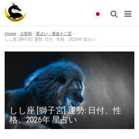
Skip
Home
占星術
星占い : 黄道十二宮
to
しし座 [獅子宮] 運勢: 日付、性格、2026年 星占い
content
しし座 [獅子宮] 運勢: 日付、性
格、2026年 星占い