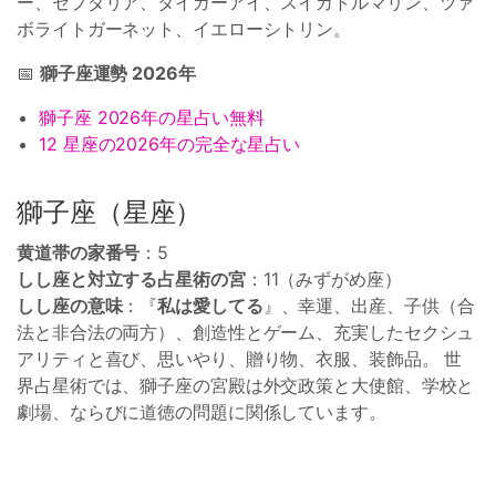
ー、セプタリア、タイガーアイ、スイカトルマリン、ツァ
ボライトガーネット、イエローシトリン。
📅
獅子座運勢 2026年
獅子座 2026年の星占い無料
12 星座の2026年の完全な星占い
獅子座（星座）
黄道帯の家番号
：5
しし座と対立する占星術の宮
：11（みずがめ座）
しし座の意味
：『
私は愛してる
』、幸運、出産、子供（合
法と非合法の両方）、創造性とゲーム、充実したセクシュ
アリティと喜び、思いやり、贈り物、衣服、装飾品。 世
界占星術では、獅子座の宮殿は外交政策と大使館、学校と
劇場、ならびに道徳の問題に関係しています。