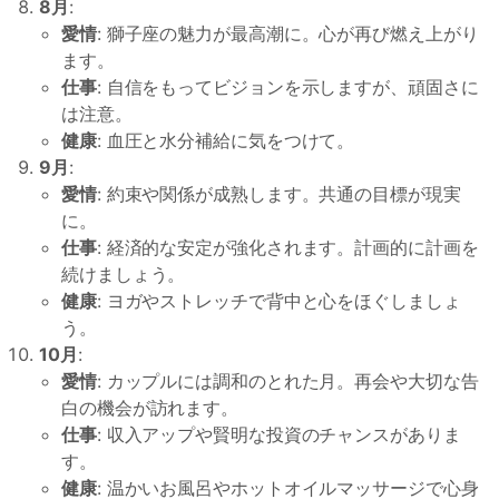
8月
:
愛情
: 獅子座の魅力が最高潮に。心が再び燃え上がり
ます。
仕事
: 自信をもってビジョンを示しますが、頑固さに
は注意。
健康
: 血圧と水分補給に気をつけて。
9月
:
愛情
: 約束や関係が成熟します。共通の目標が現実
に。
仕事
: 経済的な安定が強化されます。計画的に計画を
続けましょう。
健康
: ヨガやストレッチで背中と心をほぐしましょ
う。
10月
:
愛情
: カップルには調和のとれた月。再会や大切な告
白の機会が訪れます。
仕事
: 収入アップや賢明な投資のチャンスがありま
す。
健康
: 温かいお風呂やホットオイルマッサージで心身