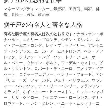
獅子座の理想的な仕事
マネージングディレクター、銀行家、宝石商、画家、俳
優、弁護士、医師、政治家
獅子座の有名人と著名な人格
有名な獅子座の有名人は次のとおりです
：ナポレオン・ボ
ナパルト、エミリー・ブロンテ、シモン・ボリバル、ル
イ・アームストロング、レイ・ブラッドベリー、アントニ
オ・バンデラス、ニール・アームストロング、ベン・アフ
レック、ジリアン・アンダーソン、トリ・アモス、ホー
ル・ベリー、ウサイン・ボルト、フィデル・カストロ、ビ
ル・クリントン、ロバート・デ・ニーロ、アメリア・イア
ハート、ロジャーフェデラー、ヘンリー・フォード、アン
ドリュー・ガーフィールド、ジェリ・ハリウェル、ウッデ
ィー・ハレルソン、ティエリー・ヘンリー、フランソワ・
オランド、ホイットニー・ヒューストン、ミック・ジャガ
ー、リサ・クドロー、ジェニファー・ローレンス、デミ・
ロヴァート、ヘレン・ミレン、ベニート・ムッソリーニ、