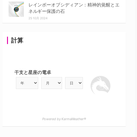
レインボーオブシディアン：精神的覚醒とエ
ネルギー保護の石
25 10月 2024
計算
干支と星座の電卓
Powered by KarmaWeather®