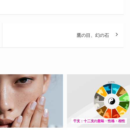
鷹の目、幻の石
干支：十二支の意味・性格・相性