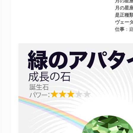
月の星
月の星
是正種
ヴェー
仕事
：