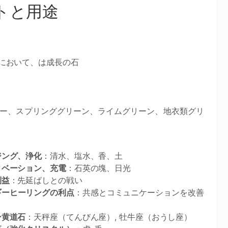
トと用途
ーにおいて、は成長の石
ー、スプリンググリーン、ライムグリーン、地衣類グリ
ジング、浄化
：清水、塩水、香、土
ィベーション、充電
：石英の塊、日光
利益
：先延ばしとの戦い
ギーヒーリングの利点
：共感とコミュニケーションを改善
ー黄道石
：天秤座（てんびん座）, 牡牛座（おうし座）