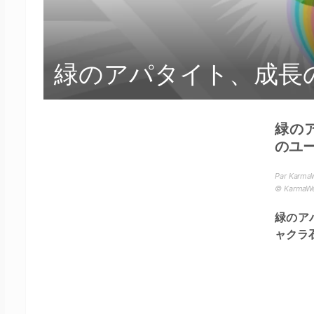
緑のアパタイト、成長
緑の
のユ
Par KarmaW
© Karma
緑のア
ャクラ