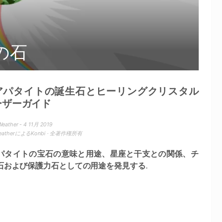
の石
アパタイトの誕生石とヒーリングクリスタル
ーザーガイド
eather - 4 11月 2019
WeatherによるKonbi · 全著作権所有
パタイトの宝石の意味と用途、星座と干支との関係、チ
石および保護力石としての用途を発見する
.