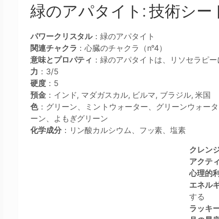
緑のアパタイト: 技術シー
パワークリスタル
：緑のアパタイト
関連チャクラ
：心臓のチャクラ（n°4）
意味とプロパティ
：緑のアパタイトは、リソセラピ
力
：3/5
硬度
：5
預金
：インド, マダガスカル, ビルマ, ブラジル, 米国
色
：グリーン、ミントウォーター、グリーンウォータ
ーン、よもぎグリーン
化学成分
：リン酸カルシウム、フッ素、塩素
クレン
アクテ
心理的
エネル
する
ラッキ