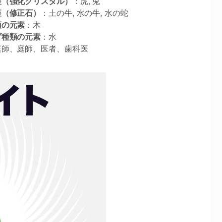
座（強化クリスタル）
：虎, 兎
座（修正石）
：土の牛, 水の牛, 水の蛇
類の元素
：木
ダ種類の元素
：水
庭師、庭師、医者、歯科医