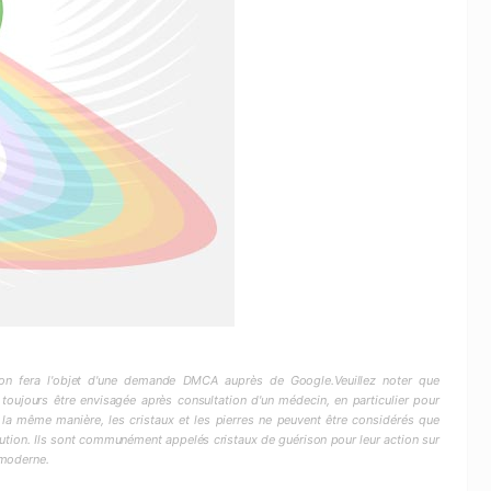
ction fera l'objet d'une demande DMCA auprès de Google.Veuillez noter que
 toujours être envisagée après consultation d'un médecin, en particulier pour
 la même manière, les cristaux et les pierres ne peuvent être considérés que
ion. Ils sont communément appelés cristaux de guérison pour leur action sur
 moderne.