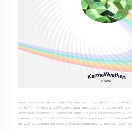
Reproduction strictement interdite sans accord préalable. Toute infra
l'utilisation de plantes médicinales, sous quelque forme que ce soit, doit
lesfemmes enceintes ou allaitantes, ainsi que pour les jeunes enfants. De
comme un support pour untraitement médical et jamais comme une substitut
les chakras, sachant que ceux-ci n'ont aucuneapplication dans la médecine