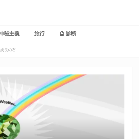
神秘主義
旅行
🔮 診断
成長の石