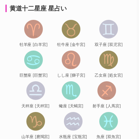
黄道十二星座 星占い
牡羊座 [白羊宮]
牡牛座 [金牛宮]
双子座 [双児宮]
巨蟹座 [巨蟹宮]
しし座 [獅子宮]
乙女座 [処女宮]
天秤座 [天秤宮]
蠍座 [天蝎宮]
射手座 [人馬宮]
山羊座 [磨羯宮]
水瓶座 [宝瓶宮]
魚座 [双魚宮]