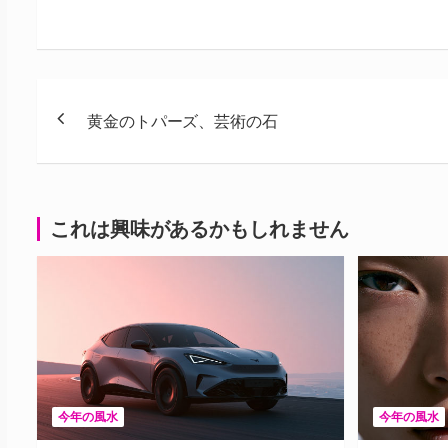
投
黄金のトパーズ、芸術の石
稿
ナ
ビ
これは興味があるかもしれません
ゲ
ー
シ
ョ
ン
今年の風水
今年の風水