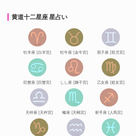
ー
シ
黄道十二星座 星占い
ョ
ン
牡羊座 [白羊宮]
牡牛座 [金牛宮]
双子座 [双児宮]
巨蟹座 [巨蟹宮]
しし座 [獅子宮]
乙女座 [処女宮]
天秤座 [天秤宮]
蠍座 [天蝎宮]
射手座 [人馬宮]