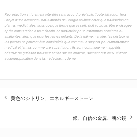
Reproduction strictement interdite sans accord préalable. Toute infraction fera
l'objet d'une demande DMCA auprès de Google.Veuillez noter que l'utilisation de
plantes médicinales, sous quelque forme que ce soit, doit toujours être envisagée
après consultation d'un médecin, en particulier pour lesfemmes enceintes ou
allaitantes, ainsi que pour les jeunes enfants. De la même manière, les cristaux et
les pierres ne peuvent être considérés que comme un support pour untraitement
médical et jamais comme une substitution. Ils sont communément appelés
cristaux de guérison pour leur action sur les chakras, sachant que ceux-ci n'ont
aucuneapplication dans la médecine moderne.
投
黄色のシトリン、エネルギーストーン
稿
ナ
銀、自信の金属、魂の鏡
ビ
ゲ