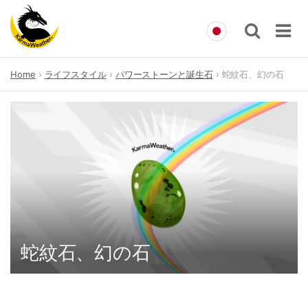
Skip
Home
ライフスタイル
パワーストーンと誕生石
蛇紋石、幻の石
to
content
蛇紋石、幻の石