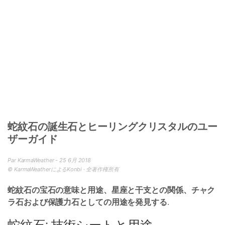
蛇紋石の誕生石とヒーリングクリスタルのユー
ザーガイド
Par KarmaWeather - 25 6月 2018
© KarmaWeatherによるKonbi · 全著作権所有
蛇紋石の宝石の意味と用途、星座と干支との関係、チャク
ラ石および保護力石としての用途を発見する
.