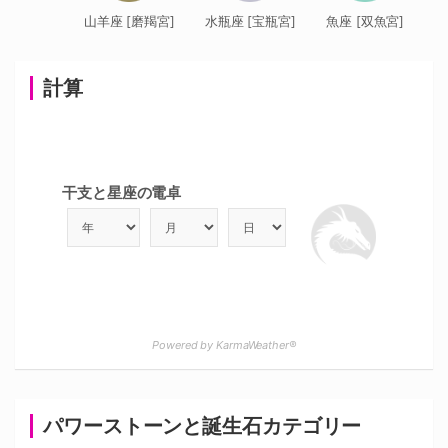
山羊座 [磨羯宮]
水瓶座 [宝瓶宮]
魚座 [双魚宮]
計算
干支と星座の電卓
Powered by KarmaWeather®
パワーストーンと誕生石カテゴリー