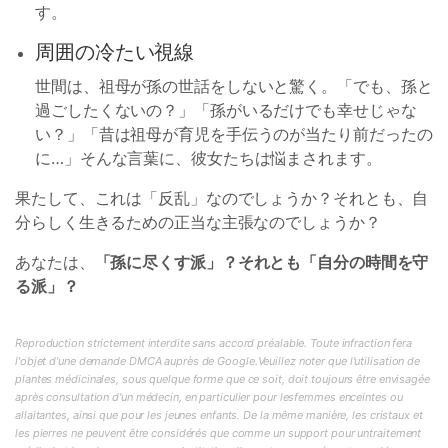
す。
周囲の冷たい視線
世間は、祖母が孫の世話をしないと驚く。「でも、孫と
過ごしたくないの？」「孫がいるだけでも幸せじゃな
い？」「昔は祖母が育児を手伝うのが当たり前だったの
に…」そんな言葉に、彼女たちは悩まされます。
果たして、これは「反乱」なのでしょうか？それとも、自
分らしく生きるための正当な主張なのでしょうか？
あなたは、
「孫に尽くす派」？それとも「自分の時間を守
る派」？
Reproduction strictement interdite sans accord préalable. Toute infraction fera
l'objet d'une demande DMCA auprès de Google.Veuillez noter que l'utilisation de
plantes médicinales, sous quelque forme que ce soit, doit toujours être envisagée
après consultation d'un médecin, en particulier pour lesfemmes enceintes ou
allaitantes, ainsi que pour les jeunes enfants. De la même manière, les cristaux et
les pierres ne peuvent être considérés que comme un support pour untraitement