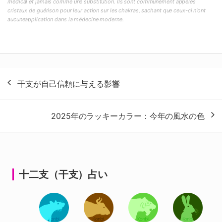
médical et jamais comme une substitution. Ils sont communément appelés
cristaux de guérison pour leur action sur les chakras, sachant que ceux-ci n'ont
aucuneapplication dans la médecine moderne.
投
干支が自己信頼に与える影響
稿
ナ
2025年のラッキーカラー：今年の風水の色
ビ
ゲ
ー
シ
十二支（干支）占い
ョ
ン