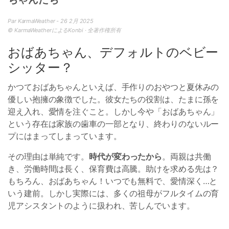
Par KarmaWeather - 26 2月 2025
© KarmaWeatherによるKonbi · 全著作権所有
おばあちゃん、デフォルトのベビー
シッター？
かつておばあちゃんといえば、手作りのおやつと夏休みの
優しい抱擁の象徴でした。彼女たちの役割は、たまに孫を
迎え入れ、愛情を注ぐこと。しかし今や「おばあちゃん」
という存在は家族の歯車の一部となり、終わりのないルー
プにはまってしまっています。
その理由は単純です。
時代が変わったから
。両親は共働
き、労働時間は長く、保育費は高騰。助けを求める先は？
もちろん、おばあちゃん！いつでも無料で、愛情深く…と
いう建前。しかし実際には、多くの祖母がフルタイムの育
児アシスタントのように扱われ、苦しんでいます。