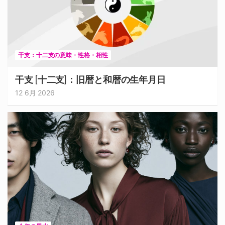
干支：十二支の意味・性格・相性
干支 [十二支]：旧暦と和暦の生年月日
12 6月 2026