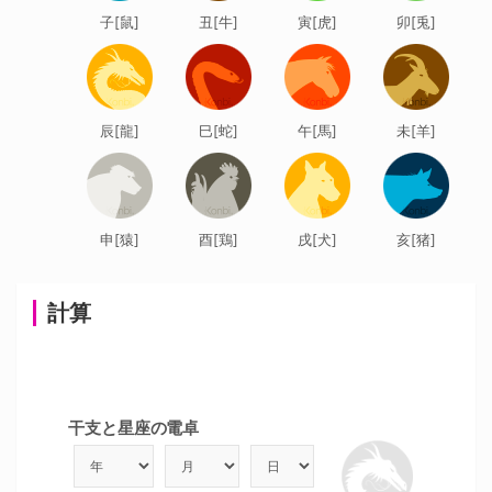
子[鼠]
丑[牛]
寅[虎]
卯[兎]
辰[龍]
巳[蛇]
午[馬]
未[羊]
申[猿]
酉[鶏]
戌[犬]
亥[猪]
計算
干支と星座の電卓