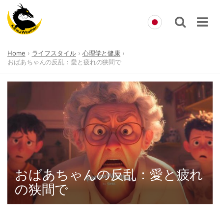
Skip
Home
ライフスタイル
心理学と健康
to
おばあちゃんの反乱：愛と疲れの狭間で
content
おばあちゃんの反乱：愛と疲れ
の狭間で