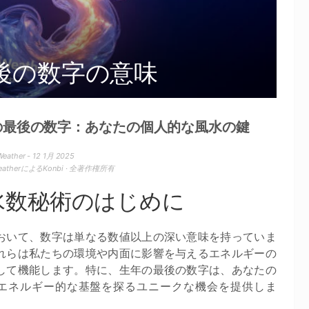
後の数字の意味
の最後の数字：あなたの個人的な風水の鍵
Weather - 12 1月 2025
WeatherによるKonbi · 全著作権所有
水数秘術のはじめに
おいて、数字は単なる数値以上の深い意味を持っていま
れらは私たちの環境や内面に影響を与えるエネルギーの
して機能します。特に、生年の最後の数字は、あなたの
エネルギー的な基盤を探るユニークな機会を提供しま