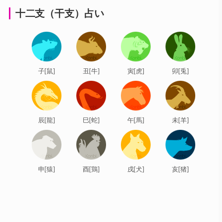
十二支（干支）占い
子[鼠]
丑[牛]
寅[虎]
卯[兎]
辰[龍]
巳[蛇]
午[馬]
未[羊]
申[猿]
酉[鶏]
戌[犬]
亥[猪]