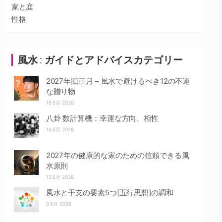
家と庭
性格
風水 : ガイドとアドバイスカテゴリー
2027年旧正月 – 風水で避けるべき12の不運
な贈り物
15 5月 2026
八卦 数計算機：幸運な方向、相性
14 5月 2026
2027年の健康的な家のための信頼できる風
水原則
13 5月 2026
風水と干支の要素5つ[五行思想]の調和
5 5月 2026