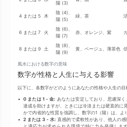
陽 (3)
陰 (4)、
4 または 5
木
緑、茶
陽 (5)
陰 (6)、
6 または 7
火
赤、オレンジ、紫
陽 (7)
陰 (8)、
8 または 9
土
黄、ベージュ、薄茶色
陽 (9)
風水における数字の意味
数字が性格と人生に与える影響
以下に、各数字がどのようにあなたの性格や人生の目
0 または 1 - 金:
あなたは安定しており、思慮深く
達成を助けますが、ときには冷淡または硬直的に
かで内省的な性質を強調し、数字の1（陽）は、よ
2 または 3 - 水:
直感的で柔軟性があり、他人の感
と適応力が求められる環境で特に力を発揮しま