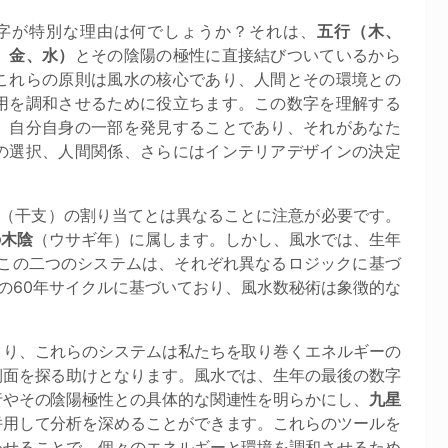
字が特別な理由は何でしょうか？それは、
五行（木、
、金、水）
とその陰陽の極性に直接結びついているから
これらの原則は風水の核心であり、人間とその環境との
用を調和させるために役立ちます。この数字を理解する
、自分自身の一部を発見することであり、それがあなた
の選択、人間関係、さらにはインテリアデザインの決定
（干支）の割り当てとは異なることに注意が必要です。
の木陰
（ウサギ年）に属します。しかし、風水では、生年
この二つのシステムは、それぞれ異なるロジックに基づ
の60年サイクルに基づいており、風水数秘術は象徴的な
より、これらのシステムは私たちを取り巻くエネルギーの
側面を探る助けとなります。風水では、生年の最後の数字
行やその陰陽極性との具体的な関連性を明らかにし、
九星
併用して分析を深めることができます。これらのツールを
わせることで、個々のエネルギーと環境を調和させるため