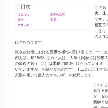
目次
この数
火、土
はじめに
数字の意味
です。
性格
九星
相互作
エネルギー
ことは
の人生
に光を当てます。
風水数秘術における要素や極性の割り当ては、十二支
例えば、1975年生まれの人は、太陰太陽暦では
卯年
の最後の数字（5）は
木陽
に関連付けられています。
いていますが、相補的なものです。十二支は天干地支
原則を用いて個人のエネルギーを解釈します。
これに
異なる
が、五
気学
と
組み合