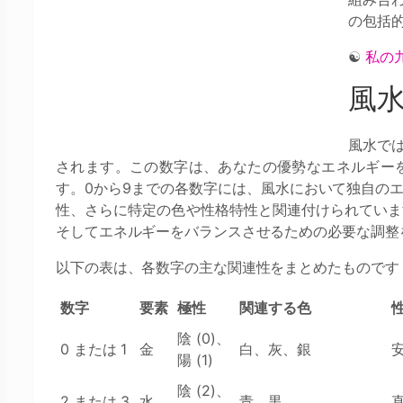
の包括
☯
私の
風
風水で
されます。この数字は、あなたの優勢なエネルギー
す。0から9までの各数字には、風水において独自の
性、さらに特定の色や性格特性と関連付けられていま
そしてエネルギーをバランスさせるための必要な調整
以下の表は、各数字の主な関連性をまとめたものです
数字
要素
極性
関連する色
陰 (0)、
0 または 1
金
白、灰、銀
陽 (1)
陰 (2)、
2 または 3
水
青、黒