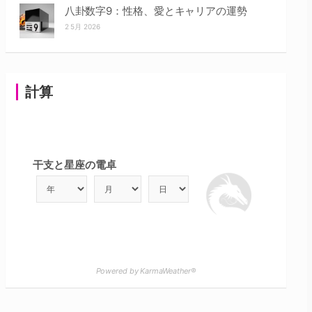
八卦数字9：性格、愛とキャリアの運勢
2 5月 2026
計算
干支と星座の電卓
Powered by KarmaWeather®