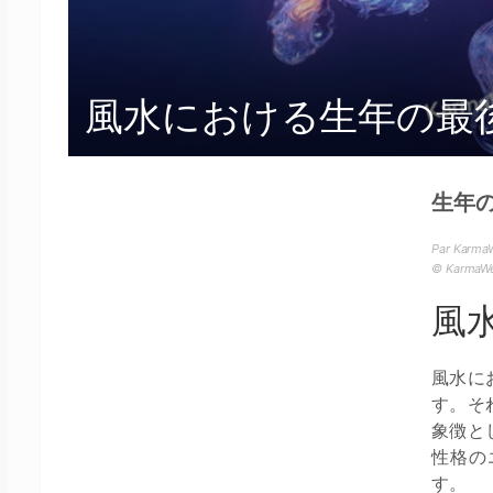
風水における生年の最
生年
Par Karma
© Karma
風
風水に
す。そ
象徴と
性格の
す。