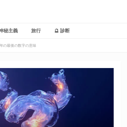
神秘主義
旅行
🔮 診断
年の最後の数字の意味