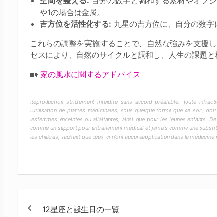
空間を整える:
自分の数字と調和する素材やオブジ
や1の場合は金属。
吉方位を活性化する:
九星の吉方位に、自分の数字
これらの調整を実施することで、自然な強みを支援し
セスにより、自然のサイクルと調和し、人生の課題と
🏡
家の風水に関するアドバイス
Reproduction strictement interdite sans accord préalable. Toute infra
l'utilisation de plantes médicinales, sous quelque forme que ce soit, doit
lesfemmes enceintes ou allaitantes, ainsi que pour les jeunes enfants. De
comme un support pour untraitement médical et jamais comme une substitut
les chakras, sachant que ceux-ci n'ont aucuneapplication dans la médecine
投
12星座と誕生日の一覧
稿