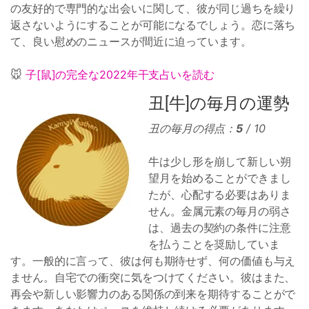
の友好的で専門的な出会いに関して、彼が同じ過ちを繰り
返さないようにすることが可能になるでしょう。恋に落ち
て、良い慰めのニュースが間近に迫っています。
🐭
子[鼠]の完全な2022年干支占いを読む
丑[牛]の毎月の運勢
丑の毎月の得点：
5
/ 10
牛は少し形を崩して新しい朔
望月を始めることができまし
たが、心配する必要はありま
せん。金属元素の毎月の弱さ
は、過去の契約の条件に注意
を払うことを奨励していま
す。一般的に言って、彼は何も期待せず、何の価値も与え
ません。自宅での衝突に気をつけてください。彼はまた、
再会や新しい影響力のある関係の到来を期待することがで