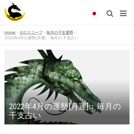
Skip
Home
ホロスコープ
毎月の干支運勢
to
2022年4月の運勢[月運]：毎月の 干支占い
content
2022年4月の運勢[月運]：毎月の
干支占い