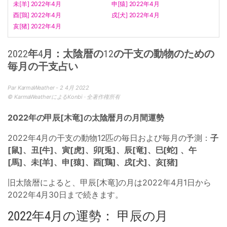
未[羊] 2022年4月
申[猿] 2022年4月
酉[鶏] 2022年4月
戌[犬] 2022年4月
亥[猪] 2022年4月
2022年4月：太陰暦の12の干支の動物のための
毎月の干支占い
Par KarmaWeather - 2 4月 2022
© KarmaWeatherによるKonbi · 全著作権所有
2022年の甲辰[木竜]の太陰暦月の月間運勢
2022年4月の干支の動物12匹の毎日および毎月の予測：
子
[鼠]、丑[牛]、寅[虎]、卯[兎]、辰[竜]、巳[蛇] 、午
[馬]、未[羊]、申[猿]、酉[鶏]、戌[犬]、亥[猪]
旧太陰暦によると、甲辰[木竜]の月は2022年4月1日から
2022年4月30日まで続きます。
2022年4月の運勢： 甲辰の月