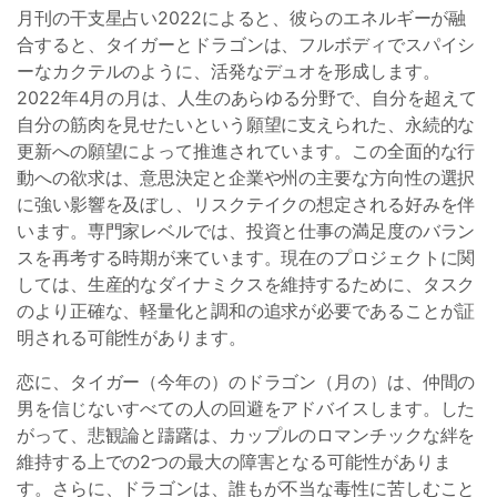
月刊の干支星占い2022によると、彼らのエネルギーが融
合すると、タイガーとドラゴンは、フルボディでスパイシ
ーなカクテルのように、活発なデュオを形成します。
2022年4月の月は、人生のあらゆる分野で、自分を超えて
自分の筋肉を見せたいという願望に支えられた、永続的な
更新への願望によって推進されています。この全面的な行
動への欲求は、意思決定と企業や州の主要な方向性の選択
に強い影響を及ぼし、リスクテイクの想定される好みを伴
います。専門家レベルでは、投資と仕事の満足度のバラン
スを再考する時期が来ています。現在のプロジェクトに関
しては、生産的なダイナミクスを維持するために、タスク
のより正確な、軽量化と調和の追求が必要であることが証
明される可能性があります。
恋に、タイガー（今年の）のドラゴン（月の）は、仲間の
男を信じないすべての人の回避をアドバイスします。した
がって、悲観論と躊躇は、カップルのロマンチックな絆を
維持する上での2つの最大の障害となる可能性がありま
す。さらに、ドラゴンは、誰もが不当な毒性に苦しむこと