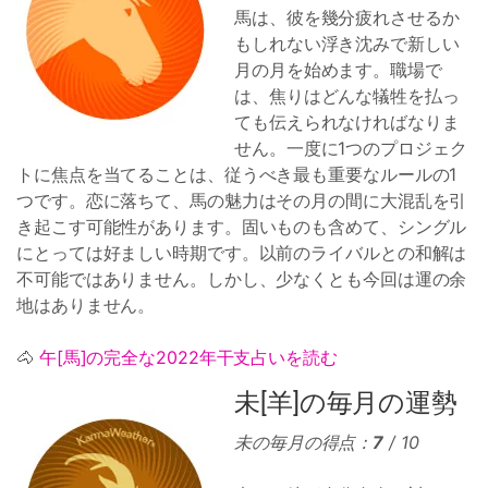
馬は、彼を幾分疲れさせるか
もしれない浮き沈みで新しい
月の月を始めます。職場で
は、焦りはどんな犠牲を払っ
ても伝えられなければなりま
せん。一度に1つのプロジェク
トに焦点を当てることは、従うべき最も重要なルールの1
つです。恋に落ちて、馬の魅力はその月の間に大混乱を引
き起こす可能性があります。固いものも含めて、シングル
にとっては好ましい時期です。以前のライバルとの和解は
不可能ではありません。しかし、少なくとも今回は運の余
地はありません。
🐴
午[馬]の完全な2022年干支占いを読む
未[羊]の毎月の運勢
未の毎月の得点：
7
/ 10