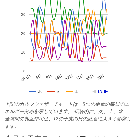
30
20
10
0
4月1日
5日
9日
13日
17日
21日
25日
29日
水
火
土
1/2
上記のカルマウェザーチャートは、5つの要素の毎日のエ
ネルギー分布を示しています。 伝統的に、火、土、水、
金属間の相互作用は、12の干支の日の経過に大きく影響し
ます。