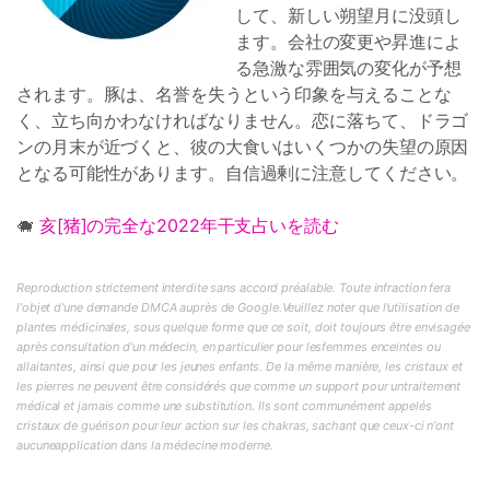
して、新しい朔望月に没頭し
ます。会社の変更や昇進によ
る急激な雰囲気の変化が予想
されます。豚は、名誉を失うという印象を与えることな
く、立ち向かわなければなりません。恋に落ちて、ドラゴ
ンの月末が近づくと、彼の大食いはいくつかの失望の原因
となる可能性があります。自信過剰に注意してください。
🐗
亥[猪]の完全な2022年干支占いを読む
Reproduction strictement interdite sans accord préalable. Toute infraction fera
l'objet d'une demande DMCA auprès de Google.Veuillez noter que l'utilisation de
plantes médicinales, sous quelque forme que ce soit, doit toujours être envisagée
après consultation d'un médecin, en particulier pour lesfemmes enceintes ou
allaitantes, ainsi que pour les jeunes enfants. De la même manière, les cristaux et
les pierres ne peuvent être considérés que comme un support pour untraitement
médical et jamais comme une substitution. Ils sont communément appelés
cristaux de guérison pour leur action sur les chakras, sachant que ceux-ci n'ont
aucuneapplication dans la médecine moderne.