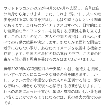
ウッドドラゴンが2022年4月の1か月を支配し、変革は自
分自身から始まります。また、これまで以上に、人生の進
歩を妨げる悪い習慣を排除し、もはや隠さないという問題
があります。これらのダイナミクスはすべて、日常的によ
り健康的なライフスタイルを開発する必要性を駆り立てま
す。この月の月の間に、友人や仲間の選択は、取られたす
べての行動の結果を決定します。あなたが表面的な関係で
迷子にならない限り、あなたのイメージを改善する機会は
存在します。中国の占星術の12の兆候の中で、この春の約
束から誰が最も恩恵を受けるのかはまだわかりません。
寅年2022年の第3朔望月の干支星占いは、創造力を披露し
たいすべての人にユニークな機会の窓を開きます。しか
し、ファンの雲が幸運な少数の人々を圧倒する前に、夢か
ら行動へ、概念から実現へと移行する必要があります。こ
れらの原則に沿った干支が、希望と成功の輝かしい芽を思
い描くことができるようになるのは、真の努力の後でのみ
です。