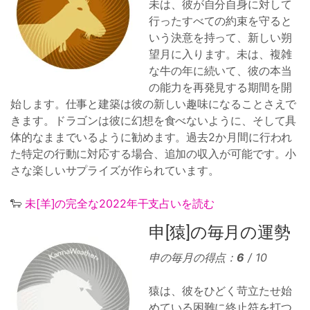
未は、彼が自分自身に対して
行ったすべての約束を守ると
いう決意を持って、新しい朔
望月に入ります。未は、複雑
な牛の年に続いて、彼の本当
の能力を再発見する期間を開
始します。仕事と建築は彼の新しい趣味になることさえで
きます。ドラゴンは彼に幻想を食べないように、そして具
体的なままでいるように勧めます。過去2か月間に行われ
た特定の行動に対応する場合、追加の収入が可能です。小
さな楽しいサプライズが作られています。
🐑
未[羊]の完全な2022年干支占いを読む
申[猿]の毎月の運勢
申の毎月の得点：
6
/ 10
猿は、彼をひどく苛立たせ始
めている困難に終止符を打つ