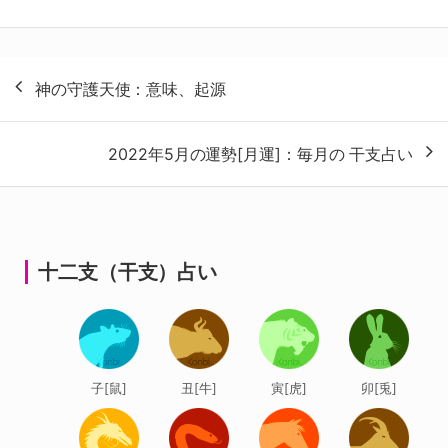
投
神の守護天使：意味、起源
稿
ナ
2022年5月の運勢[月運]：毎月の 干支占い
ビ
ゲ
ー
シ
十二支（干支）占い
ョ
ン
子[鼠]
丑[牛]
寅[虎]
卯[兎]