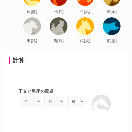
辰[龍]
巳[蛇]
午[馬]
未[羊]
申[猿]
酉[鶏]
戌[犬]
亥[猪]
計算
干支と星座の電卓