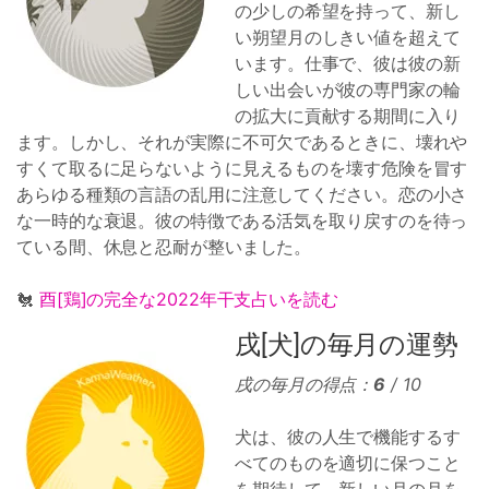
の少しの希望を持って、新し
い朔望月のしきい値を超えて
います。仕事で、彼は彼の新
しい出会いが彼の専門家の輪
の拡大に貢献する期間に入り
ます。しかし、それが実際に不可欠であるときに、壊れや
すくて取るに足らないように見えるものを壊す危険を冒す
あらゆる種類の言語の乱用に注意してください。恋の小さ
な一時的な衰退。彼の特徴である活気を取り戻すのを待っ
ている間、休息と忍耐が整いました。
🐔
酉[鶏]の完全な2022年干支占いを読む
戌[犬]の毎月の運勢
戌の毎月の得点：
6
/ 10
犬は、彼の人生で機能するす
べてのものを適切に保つこと