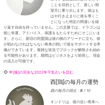
ことを目的として、新しい朔
望月に乗り出します。彼はも
はや行き止まりに彼を導くこ
とになった特定の間違いを繰
り返す自由を持っていません。この文脈では、ドラゴンは
彼に幸運、アドバイス、保護をもたらすためにそこにいま
す。さらに、新旧の同盟国は彼の側のアリーナに立ち、彼
が戦わなければならない将来の戦いで彼をサポートする準
備ができています。複雑な状況でブロックが解除され始め
る可能性があります。期間はビジネスをより助長し、現金
の流入が可能です。
🐵
申[猿]の完全な2022年干支占いを読む
酉[鶏]の毎月の運勢
酉の毎月の得点：
6
/ 10
オンドリは、彼の近い将来へ