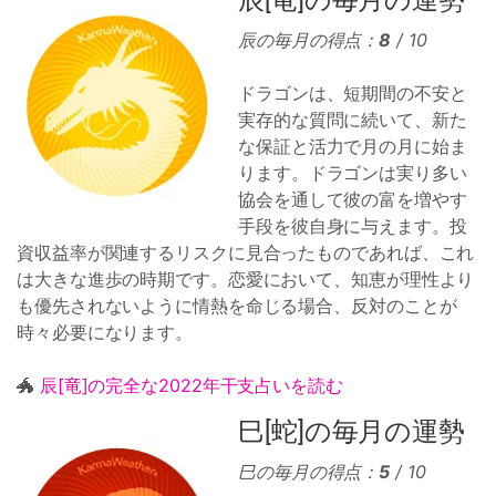
辰[竜]の毎月の運勢
辰の毎月の得点：
8
/ 10
ドラゴンは、短期間の不安と
実存的な質問に続いて、新た
な保証と活力で月の月に始ま
ります。ドラゴンは実り多い
協会を通して彼の富を増やす
手段を彼自身に与えます。投
資収益率が関連するリスクに見合ったものであれば、これ
は大きな進歩の時期です。恋愛において、知恵が理性より
も優先されないように情熱を命じる場合、反対のことが
時々必要になります。
🐲
辰[竜]の完全な2022年干支占いを読む
巳[蛇]の毎月の運勢
巳の毎月の得点：
5
/ 10