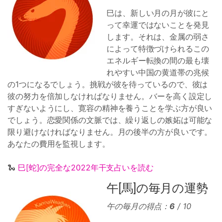
巳は、新しい月の月が彼にと
って幸運ではないことを発見
します。それは、金属の弱さ
によって特徴づけられるこの
エネルギー転換の間の最も壊
れやすい中国の黄道帯の兆候
の1つになるでしょう。挑戦が彼を待っているので、彼は
彼の努力を倍加しなければなりません。バーを高く設定し
すぎないようにし、寛容の精神を養うことを学ぶ方が良い
でしょう。恋愛関係の文脈では、繰り返しの嫉妬は可能な
限り避けなければなりません。月の後半の方が良いです。
あなたの費用を監視します。
🐍
巳[蛇]の完全な2022年干支占いを読む
午[馬]の毎月の運勢
午の毎月の得点：
6
/ 10