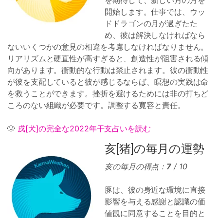
を期待して、新しい月の月を
開始します。仕事では、ウッ
ドドラゴンの月が過ぎたた
め、彼は解決しなければなら
ないいくつかの意見の相違を考慮しなければなりません。
リアリズムと硬直性が高すぎると、創造性が阻害される傾
向があります。衝動的な行動は禁止されます。彼の衝動性
が彼を支配していると彼が感じるならば、瞑想の実践は命
を救うことができます。挫折を避けるためには非の打ちど
ころのない組織が必要です。調整する寛容と責任。
🐶
戌[犬]の完全な2022年干支占いを読む
亥[猪]の毎月の運勢
亥の毎月の得点：
7
/ 10
豚は、彼の身近な環境に直接
影響を与える感謝と認識の価
値観に同意することを目的と