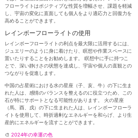
フローライトはポジティブな性質を増幅させ、課題を軽減
し、宇宙の変化に直面しても個人をより適応力と回復力を
高めることができます。
レインボーフローライトの使用
レインボーフローライトの利点を最大限に活用するには、
ジュエリーのように身に着けたり、瞑想や作業スペースに
置いたりすることをお勧めします。 瞑想中に手に持つこ
とで、深い静けさの状態を達成し、宇宙や個人の直観との
つながりを促進します。
中国の占星術における水の星座（子、亥、牛）の下に生ま
れた人は、感情のバランスを整えるのに役立つため、この
石が特にサポートとなる可能性があります。 火の星座
（馬、酉、戌）の下に生まれた人は、レインボーフローラ
イトを使用して、時折過剰なエネルギーを和らげ、より生
産的にエネルギーを流すことができます。
🎨
2024年の幸運の色