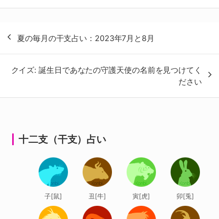
投
夏の毎月の干支占い：2023年7月と8月
稿
ナ
クイズ: 誕生日であなたの守護天使の名前を見つけてく
ビ
ださい
ゲ
ー
シ
ョ
十二支（干支）占い
ン
子[鼠]
丑[牛]
寅[虎]
卯[兎]