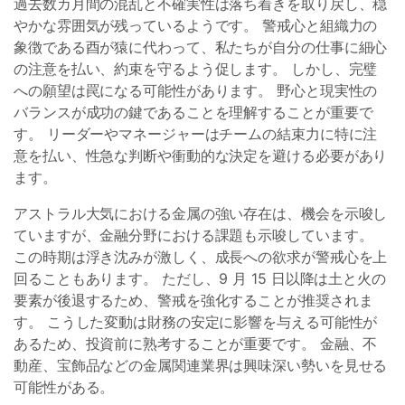
過去数カ月間の混乱と不確実性は落ち着きを取り戻し、穏
やかな雰囲気が残っているようです。 警戒心と組織力の
象徴である酉が猿に代わって、私たちが自分の仕事に細心
の注意を払い、約束を守るよう促します。 しかし、完璧
への願望は罠になる可能性があります。 野心と現実性の
バランスが成功の鍵であることを理解することが重要で
す。 リーダーやマネージャーはチームの結束力に特に注
意を払い、性急な判断や衝動的な決定を避ける必要があり
ます。
アストラル大気における金属の強い存在は、機会を示唆し
ていますが、金融分野における課題も示唆しています。
この時期は浮き沈みが激しく、成長への欲求が警戒心を上
回ることもあります。 ただし、9 月 15 日以降は土と火の
要素が後退するため、警戒を強化することが推奨されま
す。 こうした変動は財務の安定に影響を与える可能性が
あるため、投資前に熟考することが重要です。 金融、不
動産、宝飾品などの金属関連業界は興味深い勢いを見せる
可能性がある。