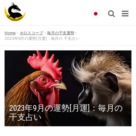
Skip
Home
ホロスコープ
毎月の干支運勢
to
2023年9月の運勢[月運]：毎月の 干支占い
content
2023年9月の運勢[月運]：毎月の
干支占い