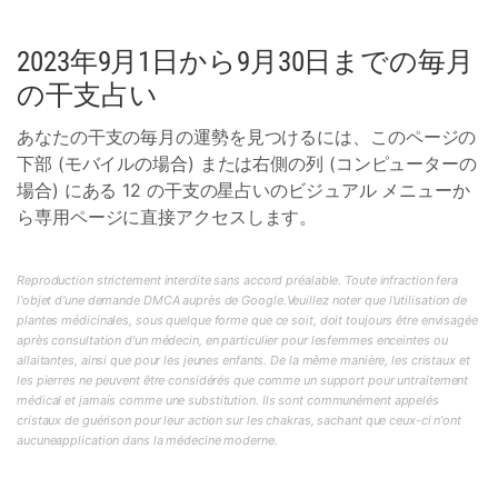
2023年9月1日から9月30日までの毎月
の干支占い
あなたの干支の毎月の運勢を見つけるには、このページの
下部 (モバイルの場合) または右側の列 (コンピューターの
場合) にある 12 の干支の星占いのビジュアル メニューか
ら専用ページに直接アクセスします。
Reproduction strictement interdite sans accord préalable. Toute infraction fera
l'objet d'une demande DMCA auprès de Google.Veuillez noter que l'utilisation de
plantes médicinales, sous quelque forme que ce soit, doit toujours être envisagée
après consultation d'un médecin, en particulier pour lesfemmes enceintes ou
allaitantes, ainsi que pour les jeunes enfants. De la même manière, les cristaux et
les pierres ne peuvent être considérés que comme un support pour untraitement
médical et jamais comme une substitution. Ils sont communément appelés
cristaux de guérison pour leur action sur les chakras, sachant que ceux-ci n'ont
aucuneapplication dans la médecine moderne.