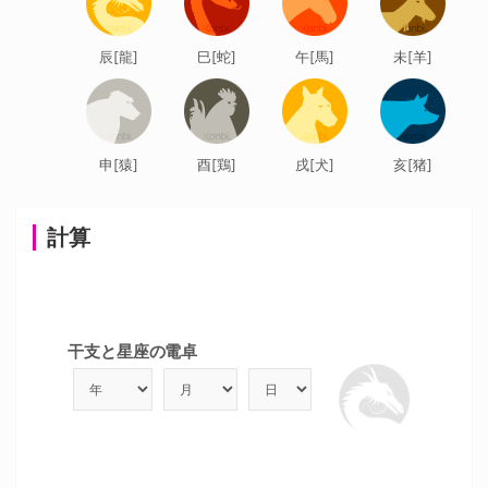
辰[龍]
巳[蛇]
午[馬]
未[羊]
申[猿]
酉[鶏]
戌[犬]
亥[猪]
計算
干支と星座の電卓