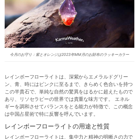
今月のお守り：紫とオレンジは2023年MM月のお財布のラッキーカラー
レインボーフローライトは、深紫からエメラルドグリー
ン、青、時にはピンクに至るまで、きらめく色合いを持つ
この半貴石で、単純な自然の驚異をはるかに超えたもので
あり、リソセラピーの世界では貴重な味方です。 エネル
ギーを調和させてバランスをとる能力が特徴で、この概念
は中国占星術で特に反響を呼んでいます。
レインボーフローライトの用途と性質
レインボーフローライトは、集中力と精神の明晰さの力で