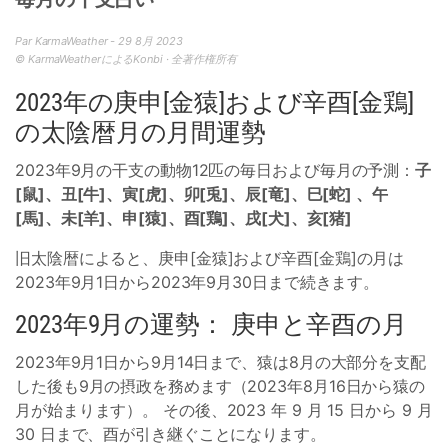
Par KarmaWeather - 29 8月 2023
© KarmaWeatherによるKonbi · 全著作権所有
2023年の庚申[金猿]および辛酉[金鶏]
の太陰暦月の月間運勢
2023年9月の干支の動物12匹の毎日および毎月の予測：
子
[鼠]、丑[牛]、寅[虎]、卯[兎]、辰[竜]、巳[蛇] 、午
[馬]、未[羊]、申[猿]、酉[鶏]、戌[犬]、亥[猪]
旧太陰暦によると、庚申[金猿]および辛酉[金鶏]の月は
2023年9月1日から2023年9月30日まで続きます。
2023年9月の運勢： 庚申と辛酉の月
2023年9月1日から9月14日まで、猿は8月の大部分を支配
した後も9月の摂政を務めます（2023年8月16日から猿の
月が始まります）。 その後、2023 年 9 月 15 日から 9 月
30 日まで、酉が引き継ぐことになります。