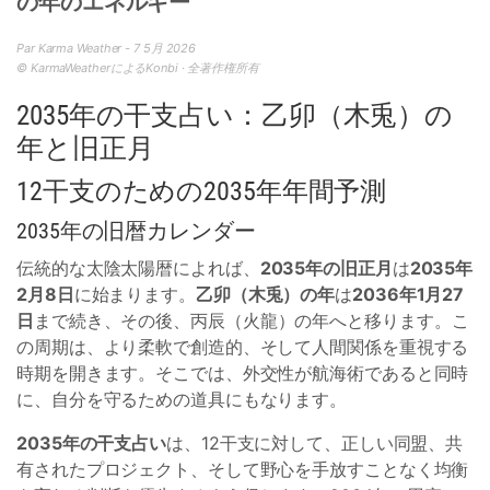
の年のエネルギー
Par Karma Weather - 7 5月 2026
© KarmaWeatherによるKonbi · 全著作権所有
2035年の干支占い：乙卯（木兎）の
年と旧正月
12干支のための2035年年間予測
2035年の旧暦カレンダー
伝統的な太陰太陽暦によれば、
2035年の旧正月
は
2035年
2月8日
に始まります。
乙卯（木兎）の年
は
2036年1月27
日
まで続き、その後、丙辰（火龍）の年へと移ります。こ
の周期は、より柔軟で創造的、そして人間関係を重視する
時期を開きます。そこでは、外交性が航海術であると同時
に、自分を守るための道具にもなります。
2035年の干支占い
は、12干支に対して、正しい同盟、共
有されたプロジェクト、そして野心を手放すことなく均衡