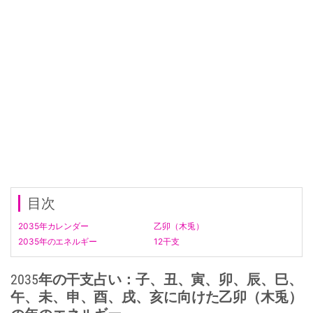
目次
2035年カレンダー
乙卯（木兎）
2035年のエネルギー
12干支
2035年の干支占い：子、丑、寅、卯、辰、巳、
午、未、申、酉、戌、亥に向けた乙卯（木兎）