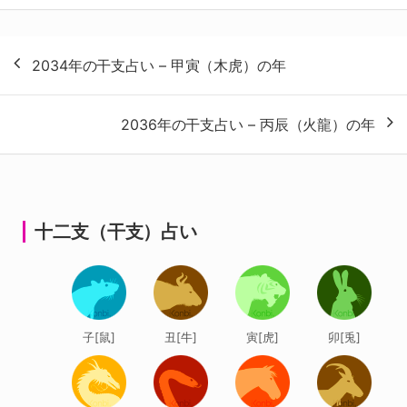
投
2034年の干支占い – 甲寅（木虎）の年
稿
ナ
2036年の干支占い – 丙辰（火龍）の年
ビ
ゲ
ー
シ
十二支（干支）占い
ョ
ン
子[鼠]
丑[牛]
寅[虎]
卯[兎]