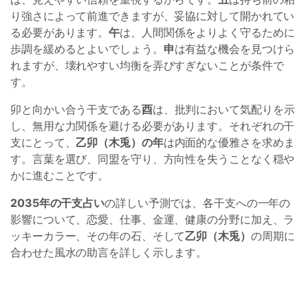
り強さによって前進できますが、妥協に対して開かれてい
る必要があります。
午
は、人間関係をよりよく守るために
歩調を緩めるとよいでしょう。
申
は有益な機会を見つけら
れますが、壊れやすい均衡を弄びすぎないことが条件で
す。
卯と向かい合う干支である
酉
は、批判において気配りを示
し、無用な力関係を避ける必要があります。それぞれの干
支にとって、
乙卯（木兎）の年
は内面的な優雅さを求めま
す。言葉を選び、同盟を守り、方向性を失うことなく穏や
かに進むことです。
2035年の干支占い
の詳しい予測では、各干支への一年の
影響について、恋愛、仕事、金運、健康の分野に加え、ラ
ッキーカラー、その年の石、そして
乙卯（木兎）
の周期に
合わせた風水の助言を詳しく示します。