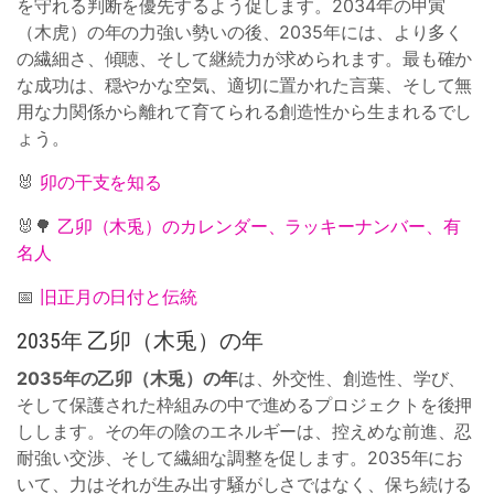
を守れる判断を優先するよう促します。2034年の甲寅
（木虎）の年の力強い勢いの後、2035年には、より多く
の繊細さ、傾聴、そして継続力が求められます。最も確か
な成功は、穏やかな空気、適切に置かれた言葉、そして無
用な力関係から離れて育てられる創造性から生まれるでし
ょう。
🐰
卯の干支を知る
🐰🌳
乙卯（木兎）のカレンダー、ラッキーナンバー、有
名人
📅
旧正月の日付と伝統
2035年 乙卯（木兎）の年
2035年の乙卯（木兎）の年
は、外交性、創造性、学び、
そして保護された枠組みの中で進めるプロジェクトを後押
しします。その年の陰のエネルギーは、控えめな前進、忍
耐強い交渉、そして繊細な調整を促します。2035年にお
いて、力はそれが生み出す騒がしさではなく、保ち続ける