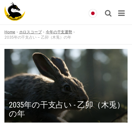
Skip
Home
ホロスコープ
今年の干支運勢
to
2035年の干支占い – 乙卯（木兎）の年
content
2035年の干支占い - 乙卯（木兎）
の年