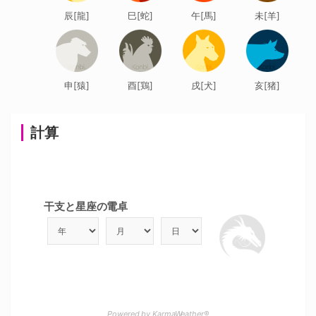
辰[龍]
巳[蛇]
午[馬]
未[羊]
申[猿]
酉[鶏]
戌[犬]
亥[猪]
計算
干支と星座の電卓
Powered by KarmaWeather®