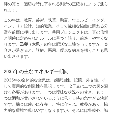
絆の質と、適切な時に下される判断の正確さによって測ら
れます。
この年は、教育、芸術、執筆、助言、ウェルビーイング、
インテリア設計、知的職業、そして繊細な協働に関わる分
野を前面に押し出します。共同プロジェクトは、真の信頼
と明確に定められたルールに基づく限り、前進しやすくな
ります。
乙卯（木兎）の年
は肥沃な土壌を与えますが、寛
容さが過ぎると、誤解、悪用、曖昧な約束を招くことも思
い出させます。
2035年の主なエネルギー傾向
2035年の全体的な空気は、感情知性、記憶、外交性、そ
して実用的な創造性を重視します。12干支は二つの罠を避
ける必要があります。一つは曖昧な状況への甘さ、もう一
つは調和が脅かされているように見える時の急すぎる決断
です。機会は確かに存在し、特に守られ、教養があり、協
力的な環境で現れやすくなりますが、それには警戒心、識