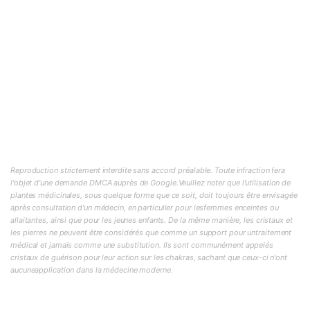
Reproduction strictement interdite sans accord préalable. Toute infraction fera
l'objet d'une demande DMCA auprès de Google.Veuillez noter que l'utilisation de
plantes médicinales, sous quelque forme que ce soit, doit toujours être envisagée
après consultation d'un médecin, en particulier pour lesfemmes enceintes ou
allaitantes, ainsi que pour les jeunes enfants. De la même manière, les cristaux et
les pierres ne peuvent être considérés que comme un support pour untraitement
médical et jamais comme une substitution. Ils sont communément appelés
cristaux de guérison pour leur action sur les chakras, sachant que ceux-ci n'ont
aucuneapplication dans la médecine moderne.