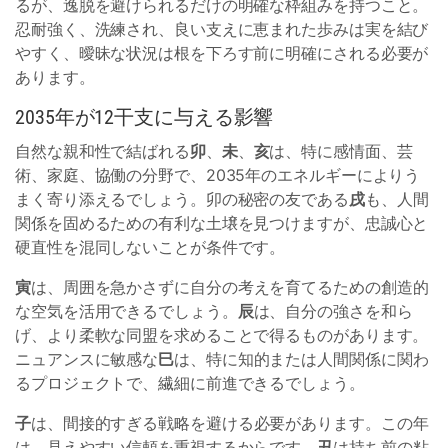
るが、逸脱を避けられるだけの明確な枠組みを持つこと。
忍耐強く、洗練され、良い支えに恵まれた歩みは実を結び
やすく、曖昧な状況は根を下ろす前に明確にされる必要が
あります。
2035年が12干支に与える影響
自然な親和性で結ばれる
卯
、
未
、
亥
は、特に感情面、芸
術、家庭、協働の分野で、2035年のエネルギーによりう
まく寄り添えるでしょう。卯の秘密の友である
戌
も、人間
関係を固めるための有利な土壌を見つけますが、忠誠心と
硬直性を混同しないことが条件です。
寅
は、周囲を急かさずに自分の考えを育てるための創造的
な空気を活用できるでしょう。
辰
は、自分の強さを和ら
げ、より柔軟な同盟を求めることで得るものがあります。
ニュアンスに敏感な
巳
は、特に知的または人間関係に関わ
るプロジェクトで、繊細に前進できるでしょう。
子
は、間接的すぎる戦略を避ける必要があります。この年
は、見えやすい信頼を重視するからです。
丑
は持ち前の粘