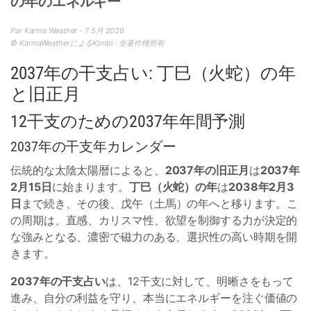
の年のエネルギー
Par Karma Weather - 7 5月 2026
© KarmaWeatherによるKonbi · 全著作権所有
2037年の干支占い: 丁巳（火蛇）の年
と旧正月
12干支のための2037年年間予測
2037年の干支年カレンダー
伝統的な太陰太陽暦によると、
2037年の旧正月
は
2037年
2月15日
に始まります。
丁巳（火蛇）の年
は
2038年2月3
日
まで続き、その後、戊午（土馬）の年へと移ります。こ
の周期は、直感、カリスマ性、欲望を制御する力が決定的
な強みとなる、濃密で磁力のある、選択性の高い時期を開
きます。
2037年の干支占い
は、12干支に対して、明晰さをもって
進み、自分の利益を守り、本当にエネルギーを注ぐ価値の