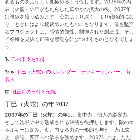
あるものをよりよく見極めるよう促します。2036年の丙
辰（火龍）の年がもたらした華やかな拡大の後、2037年
は視線を絞り込みます。空気はより深く、より戦略的にな
り、ときにはより秘密めいたものにもなります。最も堅実
なプロジェクトは、感情的知性、制御された創造性、そし
て好機を見抜く正確な感覚を結びつけるものとなるでしょ
う。
🐍
巳の干支を知る
🐍🔥
丁巳（火蛇）のカレンダー、ラッキーナンバー、有
名人
📅
旧正月の日付と伝統
丁巳（火蛇）の年 2037
2037年の丁巳（火蛇）の年
は、集中力、個人の影響力、
そして沈黙の中で熟成される決断を後押しします。陰のエ
ネルギーは深み、勘、内なる力の一形態を与え、火は成
功、承認、変容への欲求を強めます。2037年には、ただ