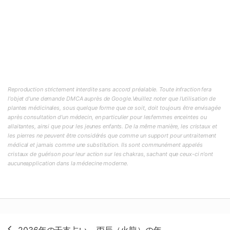
Reproduction strictement interdite sans accord préalable. Toute infraction fera
l'objet d'une demande DMCA auprès de Google.Veuillez noter que l'utilisation de
plantes médicinales, sous quelque forme que ce soit, doit toujours être envisagée
après consultation d'un médecin, en particulier pour lesfemmes enceintes ou
allaitantes, ainsi que pour les jeunes enfants. De la même manière, les cristaux et
les pierres ne peuvent être considérés que comme un support pour untraitement
médical et jamais comme une substitution. Ils sont communément appelés
cristaux de guérison pour leur action sur les chakras, sachant que ceux-ci n'ont
aucuneapplication dans la médecine moderne.
投