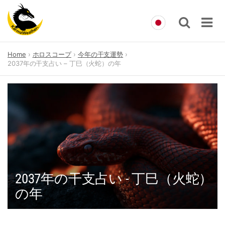
Skip
Home
ホロスコープ
今年の干支運勢
to
2037年の干支占い – 丁巳（火蛇）の年
content
2037年の干支占い - 丁巳（火蛇）
の年