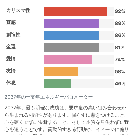
カリスマ性
92%
直感
89%
創造性
86%
金運
81%
愛情
74%
友情
58%
休息
46%
2037年の干支年エネルギーバロメーター
2037年、最も明確な成功は、要求度の高い組み合わせか
ら生まれる可能性があります。操らずに惹きつけること、
心を硬くせずに決断すること、そして本質を見失わずに野
心を追うことです。衝動的すぎる行動や、イメージに偏り