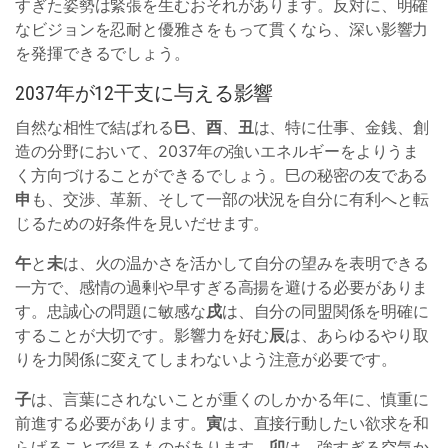
すぎた姿勢は緊張を生むおそれがあります。反対に、明確
なビジョンを忍耐と優雅さをもって貫くなら、深い影響力
を発揮できるでしょう。
2037年が12干支に与える影響
自然な相性で結ばれる
巳
、
酉
、
丑
は、特に仕事、金銭、創
造の分野において、2037年の強いエネルギーをよりうま
く方向づけることができるでしょう。巳の秘密の友である
申
も、交渉、革新、そして一部の状況を自分に有利へと転
じるための好条件を見いだせます。
午
と
未
は、火の温かさを活かして自分の望みを表明できる
一方で、感情の過剰や早すぎる高揚を避ける必要がありま
す。忠誠心の問題に敏感な
戌
は、自分の同盟関係を明確に
することが大切です。影響力を好む
辰
は、あらゆるやり取
りを力関係に変えてしまわないよう注意が必要です。
子
は、言葉にされないことが重くのしかかる年に、慎重に
前進する必要があります。
寅
は、直接行動したい欲求を和
らげることで得るものがあります。
卯
は、強すぎる空気か