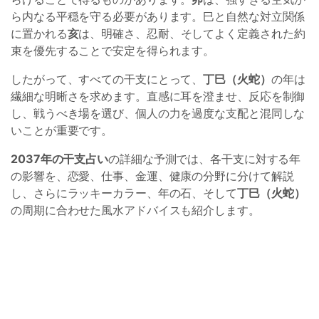
ら内なる平穏を守る必要があります。巳と自然な対立関係
に置かれる
亥
は、明確さ、忍耐、そしてよく定義された約
束を優先することで安定を得られます。
したがって、すべての干支にとって、
丁巳（火蛇）
の年は
繊細な明晰さを求めます。直感に耳を澄ませ、反応を制御
し、戦うべき場を選び、個人の力を過度な支配と混同しな
いことが重要です。
2037年の干支占い
の詳細な予測では、各干支に対する年
の影響を、恋愛、仕事、金運、健康の分野に分けて解説
し、さらにラッキーカラー、年の石、そして
丁巳（火蛇）
の周期に合わせた風水アドバイスも紹介します。