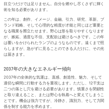
目立つだけでは足りません。自分を燃やし尽くさずに輝く
術を知る必要があります。
この年は、創作、イメージ、金融、引力、研究、革新、ブ
ランド戦略、そして心理的な精度が才能と同じほど重要と
なる職業を際立たせます。野心は形を取りやすくなります
が、嫉妬、過度な不信、支配欲は避けるべきです。この年
は覆いをかけられたランプのようなものです。遠くまで照
らしますが、急がずに見ることのできる人だけに、その光
は届きます。
2037年の大きなエネルギー傾向
2037年の全体的な気運は、直感、創造性、魅力、そして
適切な瞬間に行動する力を重視します。ただし、12干支は
二つの落とし穴を避ける必要があります。慎重さを閉鎖性
と取り違えること、または野心を執着へと変えてしまうこ
とです。機会は強力ですが、冷静さ、識別力、そして力関
係を制する能力を求めます。