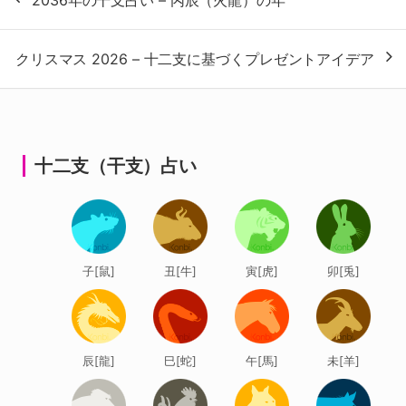
2036年の干支占い – 丙辰（火龍）の年
稿
ナ
クリスマス 2026 – 十二支に基づくプレゼントアイデア
ビ
ゲ
ー
シ
十二支（干支）占い
ョ
ン
子[鼠]
丑[牛]
寅[虎]
卯[兎]
辰[龍]
巳[蛇]
午[馬]
未[羊]