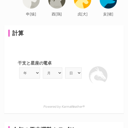
申[猿]
酉[鶏]
戌[犬]
亥[猪]
計算
干支と星座の電卓
Powered by KarmaWeather®