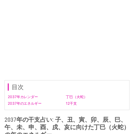
目次
2037年カレンダー
丁巳（火蛇）
2037年のエネルギー
12干支
2037年の干支占い: 子、丑、寅、卯、辰、巳、
午、未、申、酉、戌、亥に向けた丁巳（火蛇）