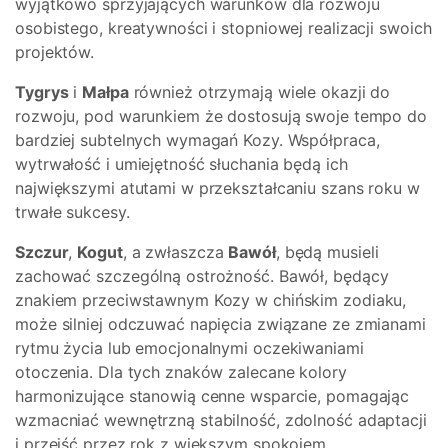
wyjątkowo sprzyjających warunków dla rozwoju
osobistego, kreatywności i stopniowej realizacji swoich
projektów.
Tygrys
i
Małpa
również otrzymają wiele okazji do
rozwoju, pod warunkiem że dostosują swoje tempo do
bardziej subtelnych wymagań Kozy. Współpraca,
wytrwałość i umiejętność słuchania będą ich
największymi atutami w przekształcaniu szans roku w
trwałe sukcesy.
Szczur
,
Kogut
, a zwłaszcza
Bawół
, będą musieli
zachować szczególną ostrożność. Bawół, będący
znakiem przeciwstawnym Kozy w chińskim zodiaku,
może silniej odczuwać napięcia związane ze zmianami
rytmu życia lub emocjonalnymi oczekiwaniami
otoczenia. Dla tych znaków zalecane kolory
harmonizujące stanowią cenne wsparcie, pomagając
wzmacniać wewnętrzną stabilność, zdolność adaptacji
i przejść przez rok z większym spokojem.