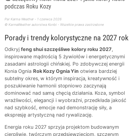
podczas Roku Kozy
Par Karma Weather - 1 czerwca 2026
© KarmaWeather autorstwa Konbi - Wszelkie prawa zastrzeżone
Porady i trendy kolorystyczne na 2027 rok
Odkryj
feng shui szczęśliwe kolory roku 2027
,
inspirowane mądrością 5 żywiołów i energetycznymi
zasadami astrologii chińskiej. Po zdobywczej energii
Konia Ognia
Rok Kozy Ognia Yin
otwiera bardziej
subtelny okres, w którym inspiracja, kreatywność i
poszukiwanie harmonii stopniowo zaczynają
dominować nad samą chęcią działania. Koza, symbol
wrażliwości, elegancji i wyobraźni, przedkłada jakość
nad szybkość, emocje nad demonstrację siły, a
ekspresję artystyczną nad rywalizację.
Energia roku 2027 sprzyja projektom budowanym
cierpliwie, twórczym przedsięwzięciom, szczerym