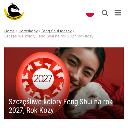
Skip
Home
Horoskopy
Feng Shui roczny
to
Szczęśliwe kolory Feng Shui na rok 2027, Rok Kozy
content
Szczęśliwe kolory Feng Shui na rok
2027, Rok Kozy