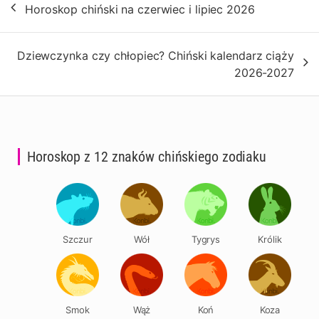
Horoskop chiński na czerwiec i lipiec 2026
wpisu
Dziewczynka czy chłopiec? Chiński kalendarz ciąży
2026-2027
Horoskop z 12 znaków chińskiego zodiaku
Szczur
Wół
Tygrys
Królik
Smok
Wąż
Koń
Koza