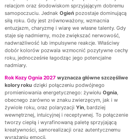
relacjom oraz środowiskom sprzyjającym dobremu
samopoczuciu. Jednak
Ogień
pozostaje dominującą
siłą roku. Gdy jest zrównoważony, wzmacnia
entuzjazm, charyzmę i wiarę we własne talenty. Gdy
staje się nadmierny, może zwiększać nerwowość,
nadwrażliwość lub impulsywne reakcje. Właściwy
dobór kolorów pozwala wzmocnić pozytywne cechy
roku, jednocześnie łagodząc jego potencjalne
nadmiary.
Rok Kozy Ognia 2027
wyznacza główne szczęśliwe
kolory roku
dzięki połączeniu podwójnego
promieniowania energetycznego: żywiołu
Ognia
,
obecnego zarówno w znaku zwierzęcym, jak i w
żywiole roku, oraz polaryzacji
Yin
, bardziej
wewnętrznej, intuicyjnej i receptywnej. To połączenie
tworzy ciepłą i wyrafinowaną paletę sprzyjającą
kreatywności, samorealizacji oraz autentycznemu
wyrażaniu emocji.