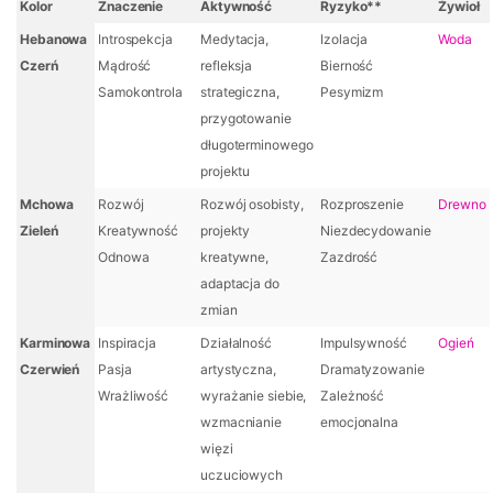
Kolor
Znaczenie
Aktywność
Ryzyko**
Żywioł
Hebanowa
Introspekcja
Medytacja,
Izolacja
Woda
Czerń
Mądrość
refleksja
Bierność
Samokontrola
strategiczna,
Pesymizm
przygotowanie
długoterminowego
projektu
Mchowa
Rozwój
Rozwój osobisty,
Rozproszenie
Drewno
Zieleń
Kreatywność
projekty
Niezdecydowanie
Odnowa
kreatywne,
Zazdrość
adaptacja do
zmian
Karminowa
Inspiracja
Działalność
Impulsywność
Ogień
Czerwień
Pasja
artystyczna,
Dramatyzowanie
Wrażliwość
wyrażanie siebie,
Zależność
wzmacnianie
emocjonalna
więzi
uczuciowych