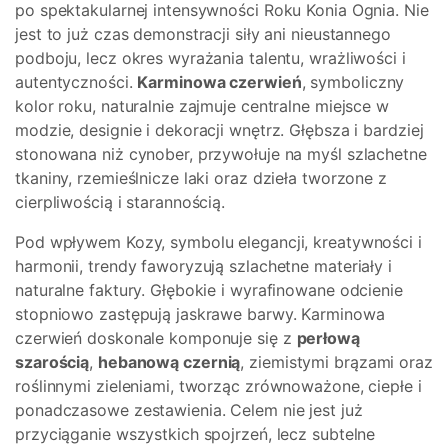
po spektakularnej intensywności Roku Konia Ognia. Nie
jest to już czas demonstracji siły ani nieustannego
podboju, lecz okres wyrażania talentu, wrażliwości i
autentyczności.
Karminowa czerwień
, symboliczny
kolor roku, naturalnie zajmuje centralne miejsce w
modzie, designie i dekoracji wnętrz. Głębsza i bardziej
stonowana niż cynober, przywołuje na myśl szlachetne
tkaniny, rzemieślnicze laki oraz dzieła tworzone z
cierpliwością i starannością.
Pod wpływem Kozy, symbolu elegancji, kreatywności i
harmonii, trendy faworyzują szlachetne materiały i
naturalne faktury. Głębokie i wyrafinowane odcienie
stopniowo zastępują jaskrawe barwy. Karminowa
czerwień doskonale komponuje się z
perłową
szarością
,
hebanową czernią
, ziemistymi brązami oraz
roślinnymi zieleniami, tworząc zrównoważone, ciepłe i
ponadczasowe zestawienia. Celem nie jest już
przyciąganie wszystkich spojrzeń, lecz subtelne