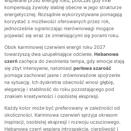
wspierane przez energię roku, podczas gdy inne
kompensują żywioły słabiej obecne w jego strukturze
energetycznej. Rozsądnie wykorzystywane pomagają
korzystać z możliwości oferowanych przez rok,
jednocześnie ograniczając nierównowagi mogące
pojawiać się wraz ze zmieniającymi się porami roku.
Obok karminowej czerwieni energii roku 2027
towarzyszą dwa uzupełniające odcienie.
Hebanowa
czerń
zachęca do zwolnienia tempa, gdy emocje stają
się zbyt intensywne, natomiast
perłowa szarość
pomaga zachować jasne i zrównoważone spojrzenie
na sytuację. Ich dyskretna obecność wnosi głębię,
elegancję i stabilność do roku pozostającego pod
znakiem kreatywności i osobistej ekspresji.
Każdy kolor może być preferowany w zależności od
okoliczności. Karminowa czerwień sprzyja okresom
inspiracji, osobistej ekspresji i rozwoju uczuciowego.
Hebanowa czerń wspiera introspekcję, cierpliwość i