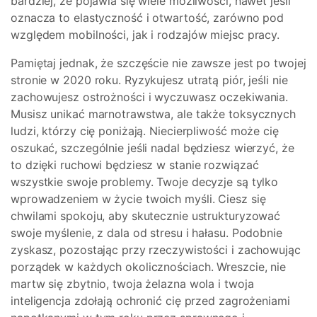
bardziej, że pojawia się wiele możliwości, nawet jeśli
oznacza to elastyczność i otwartość, zarówno pod
względem mobilności, jak i rodzajów miejsc pracy.
Pamiętaj jednak, że szczęście nie zawsze jest po twojej
stronie w 2020 roku. Ryzykujesz utratą piór, jeśli nie
zachowujesz ostrożności i wyczuwasz oczekiwania.
Musisz unikać marnotrawstwa, ale także toksycznych
ludzi, którzy cię poniżają. Niecierpliwość może cię
oszukać, szczególnie jeśli nadal będziesz wierzyć, że
to dzięki ruchowi będziesz w stanie rozwiązać
wszystkie swoje problemy. Twoje decyzje są tylko
wprowadzeniem w życie twoich myśli. Ciesz się
chwilami spokoju, aby skutecznie ustrukturyzować
swoje myślenie, z dala od stresu i hałasu. Podobnie
zyskasz, pozostając przy rzeczywistości i zachowując
porządek w każdych okolicznościach. Wreszcie, nie
martw się zbytnio, twoja żelazna wola i twoja
inteligencja zdołają ochronić cię przed zagrożeniami