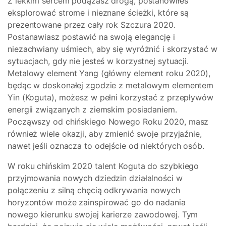
Z lekkim sercem podążasz drogą, postanowiłeś
eksplorować strome i nieznane ścieżki, które są
prezentowane przez cały rok Szczura 2020.
Postanawiasz postawić na swoją elegancję i
niezachwiany uśmiech, aby się wyróżnić i skorzystać w
sytuacjach, gdy nie jesteś w korzystnej sytuacji.
Metalowy element Yang (główny element roku 2020),
będąc w doskonałej zgodzie z metalowym elementem
Yin (Koguta), możesz w pełni korzystać z przepływów
energii związanych z ziemskim posiadaniem.
Począwszy od chińskiego Nowego Roku 2020, masz
również wiele okazji, aby zmienić swoje przyjaźnie,
nawet jeśli oznacza to odejście od niektórych osób.
W roku chińskim 2020 talent Koguta do szybkiego
przyjmowania nowych dziedzin działalności w
połączeniu z silną chęcią odkrywania nowych
horyzontów może zainspirować go do nadania
nowego kierunku swojej karierze zawodowej. Tym