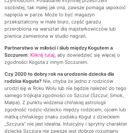
czynnościom. Posiadanie intymnej przestrzeni
osobistej, tak małej jak ona, zawsze pomaga uspokoić
napięcia w parze. Może to być magazyn
przekształcony w małe biuro, część garażu
przerobiona na warsztat dla majsterkowiczów lub
piwnica zamieniona w studio nagrań.
Partnerstwo w miłości i ślub między Kogutem a
Szczurem
:
Kliknij tutaj
, aby dowiedzieć się więcej o
zgodności Koguta z innym Szczurem.
Czy 2020 to dobry rok na urodzenie dziecka dla
rodzica Koguta?
Nie, chyba że jedno z rodziców
urodzi się w Roku Wołu lub nie będzie należeć do tego
samego trójkąta zgodności co Szczur (Szczur, Smok,
Małpa). Z punktu widzenia chińskiej astrologii
zgodność rodzic-dziecko między rodzicem, ojcem lub
matką chińskiego znaku zodiaku Kogut z dzieckiem
„Szczura” nie jest idealna. Intuicyjny i sprytny charakter
dziecka Szczura nie zawsze jest dobrze rozumiany