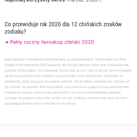
Co przewiduje rok 2020 dla 12 chińskich znaków
zodiaku?
➔
Pełny roczny horoskop chiński 2020
Reproduction strictement interdite sans accord préalable. Toute infraction fera
l'objet d'une demande DMCA auprès de Google.Veuillez noter que l'utilisation de
plantes médicinales, sous quelque forme que ce soit, doit toujours être envisagée
après consultation d'un médecin, en particulier pour lesfemmes enceintes ou
allaitantes, ainsi que pour les jeunes enfants. De la même manière, les cristaux et
les pierres ne peuvent être considérés que comme un support pour untraitement
médical et jamais comme une substitution. Ils sont communément appelés
cristaux de guérison pour leur action sur les chakras, sachant que ceux-ci n'ont
aucuneapplication dans la médecine moderne.