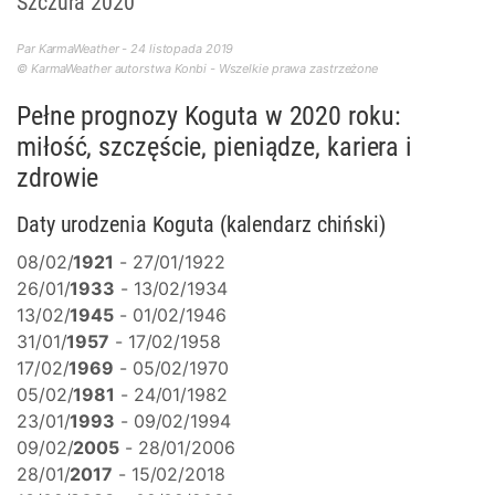
Szczura 2020
Par KarmaWeather - 24 listopada 2019
© KarmaWeather autorstwa Konbi - Wszelkie prawa zastrzeżone
Pełne prognozy Koguta w 2020 roku:
miłość, szczęście, pieniądze, kariera i
zdrowie
Daty urodzenia Koguta (kalendarz chiński)
08/02/
1921
- 27/01/1922
26/01/
1933
- 13/02/1934
13/02/
1945
- 01/02/1946
31/01/
1957
- 17/02/1958
17/02/
1969
- 05/02/1970
05/02/
1981
- 24/01/1982
23/01/
1993
- 09/02/1994
09/02/
2005
- 28/01/2006
28/01/
2017
- 15/02/2018