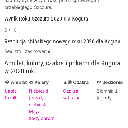
napotkanymi w tym roku przez sprawnego i
przebiegłego Szczura.
Wynik Roku Szczura 2020 dla Koguta
6 / 10
Rezolucja chińskiego nowego roku 2020 dla Koguta
Realizm i zachowanie
Amulet, kolory, czakra i pokarm dla Koguta
w 2020 roku
💎 Amulet
🎨 Kolory
🧘🏽 Czakra
🍉 Jedzenie
Lapis
Niebieski
Czakra
Ziemniaki,
lazuli
perski,
sakralna
jagody
niebieski
Maya,
żółty chrom