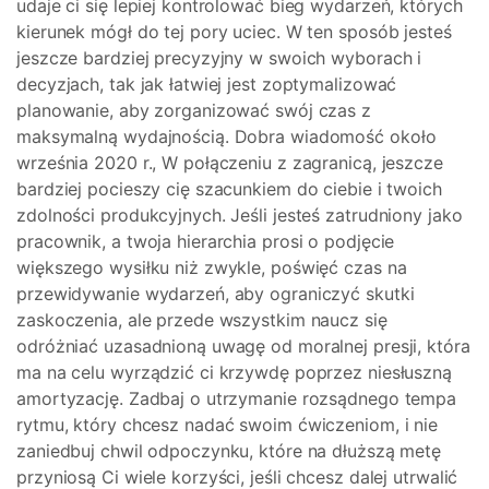
udaje ci się lepiej kontrolować bieg wydarzeń, których
kierunek mógł do tej pory uciec. W ten sposób jesteś
jeszcze bardziej precyzyjny w swoich wyborach i
decyzjach, tak jak łatwiej jest zoptymalizować
planowanie, aby zorganizować swój czas z
maksymalną wydajnością. Dobra wiadomość około
września 2020 r., W połączeniu z zagranicą, jeszcze
bardziej pocieszy cię szacunkiem do ciebie i twoich
zdolności produkcyjnych. Jeśli jesteś zatrudniony jako
pracownik, a twoja hierarchia prosi o podjęcie
większego wysiłku niż zwykle, poświęć czas na
przewidywanie wydarzeń, aby ograniczyć skutki
zaskoczenia, ale przede wszystkim naucz się
odróżniać uzasadnioną uwagę od moralnej presji, która
ma na celu wyrządzić ci krzywdę poprzez niesłuszną
amortyzację. Zadbaj o utrzymanie rozsądnego tempa
rytmu, który chcesz nadać swoim ćwiczeniom, i nie
zaniedbuj chwil odpoczynku, które na dłuższą metę
przyniosą Ci wiele korzyści, jeśli chcesz dalej utrwalić