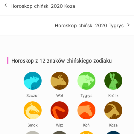
Nawigacja
Horoskop chiński 2020 Koza
wpisu
Horoskop chiński 2020 Tygrys
Horoskop z 12 znaków chińskiego zodiaku
Szczur
Wół
Tygrys
Królik
Smok
Wąż
Koń
Koza